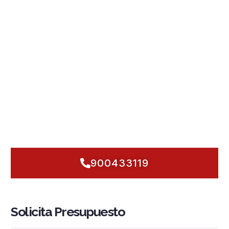
la N-II
, sabemos que la
seguridad contra incendios
exige
prevención y respuesta inmediata. Somos Fuegonor y
diseñamos
instalaciones contra incendios en Vilassar de
Mar
a medida:
sistemas PCI
con
detección y alarma
inteligentes,
rociadores automáticos
,
grupos de presión
robustos,
hidrantes
,
BIE
y señalización que cumple
normativa
al detalle. Nos adaptamos a comunidades,
comercios de la avenida, talleres náuticos y polígonos,
pensando en el salitre, el viento y la densidad del entorno
urbano.
Mantenimiento
proactivo, inspecciones claras y
tiempos de respuesta cortos: actuamos hoy para que
mañana sea seguro. ¿Validamos su edificio y dejamos todo
listo ya?
900433119
Solicita Presupuesto