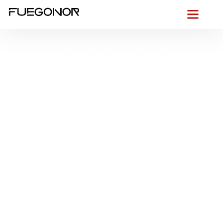
EMPRESA CONTRA INCENDIOS EN VILASSAR DE MAR.
Instalación de
sistemas de
protección contra
incendios en Vilassar
de Mar. Seguridad y
fiabilidad en cada
instalación
Desde la primera chispa, actuamos.
En Vilassar de Mar,
con su
brisa salina
, humedad marina y edificaciones que
combinan fincas céntricas, áticos con terraza y
naves junto a