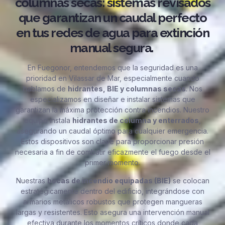
columnas secas: sistemas revisados
que garantizan un caudal perfecto
en tus redes de agua para extinción
manual segura.
En Fuegonor, entendemos que la seguridad es una
prioridad en Vilassar de Mar, especialmente cuando
hablamos de
hidrantes, BIE y columnas secas
. Nos
especializamos en diseñar e instalar sistemas que
garantizan la máxima protección contra incendios. Nuestro
equipo instala
hidrantes de columna y enterrados
,
asegurando un caudal óptimo para cualquier emergencia.
Estos dispositivos son clave para proporcionar presión
necesaria a fin de combatir eficazmente el fuego desde el
primer momento.
Nuestras
bocas de incendio equipadas (BIE)
se colocan
estratégicamente dentro del edificio, integrándose con
armarios metálicos robustos que protegen mangueras
largas y resistentes. Esto asegura una intervención manual
efectiva durante los momentos críticos donde cada