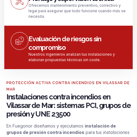
Ofrecemos mantenimiento preventivo, correctivo y
legal para asegurar que todo funcione cuando más se
necesita.
Evaluación de riesgos sin
compromiso
Nuestros ingenieros analizan tus instalaciones y
elaboran propuestas técnicas sin coste.
PROTECCIÓN ACTIVA CONTRA INCENDIOS EN VILASSAR DE
MAR
Instalaciones contra incendios en
Vilassar de Mar: sistemas PCI, grupos de
presión y UNE 23500
En Fuegonor diseñamos y ejecutamos
instalación de
grupos de presión contra incendios
para tus
instalaciones