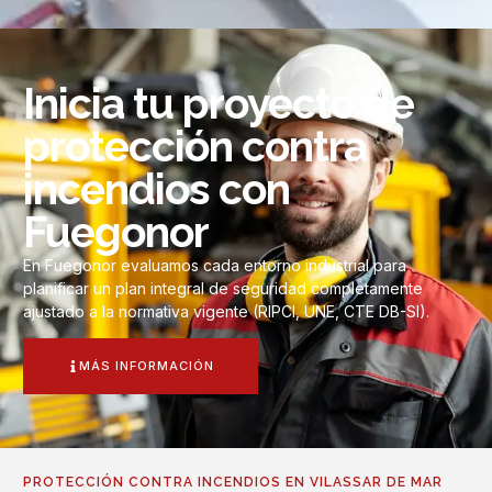
Inicia tu proyecto de
protección contra
incendios con
Fuegonor
En Fuegonor evaluamos cada entorno industrial para
planificar un plan integral de seguridad completamente
ajustado a la normativa vigente (RIPCI, UNE, CTE DB-SI).
MÁS INFORMACIÓN
PROTECCIÓN CONTRA INCENDIOS EN VILASSAR DE MAR