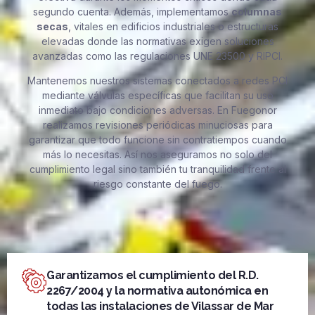
segundo cuenta. Además, implementamos
columnas
secas
, vitales en edificios industriales o estructuras
elevadas donde las normativas exigen soluciones
avanzadas como las regulaciones UNE 23500 y RIPCI.
Mantenemos nuestros sistemas conectados a redes PCI
mediante válvulas específicas que facilitan su uso
inmediato bajo condiciones adversas. En Fuegonor
realizamos revisiones periódicas minuciosas para
garantizar que todo funcione sin contratiempos cuando
más lo necesitas. Así nos aseguramos no solo del
cumplimiento legal sino también tu tranquilidad frente al
riesgo constante del fuego.
Garantizamos el cumplimiento del R.D.
2267/2004 y la normativa autonómica en
todas las instalaciones de Vilassar de Mar