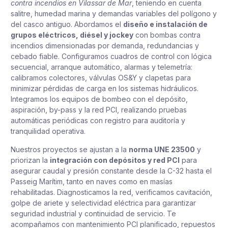
contra incendios en Vilassar de Mar
, teniendo en cuenta
salitre, humedad marina y demandas variables del polígono y
del casco antiguo. Abordamos el
diseño e instalación de
grupos eléctricos, diésel y jockey
con bombas contra
incendios dimensionadas por demanda, redundancias y
cebado fiable. Configuramos cuadros de control con lógica
secuencial, arranque automático, alarmas y telemetría:
calibramos colectores, válvulas OS&Y y clapetas para
minimizar pérdidas de carga en los sistemas hidráulicos.
Integramos los equipos de bombeo con el depósito,
aspiración, by-pass y la red PCI, realizando pruebas
automáticas periódicas con registro para auditoría y
tranquilidad operativa.
Nuestros proyectos se ajustan a la
norma UNE 23500
y
priorizan la
integración con depósitos y red PCI
para
asegurar caudal y presión constante desde la C-32 hasta el
Passeig Marítim, tanto en naves como en masías
rehabilitadas. Diagnosticamos la red, verificamos cavitación,
golpe de ariete y selectividad eléctrica para garantizar
seguridad industrial y continuidad de servicio. Te
acompañamos con mantenimiento PCI planificado, repuestos