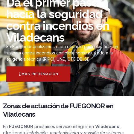
Da el primer paso
hacia la seguridad
contra incendios en
Viladecans
En Fuegonor analizamos cada espacio para planificar un
sistema contra incendios completamente ajustado a la
exigencia técnica (RIPCI, UNE, CTE DB-SI).
MÁS INFORMACIÓN
Zonas de actuación de FUEGONOR en
Viladecans
En
FUEGONOR
prestamos servicio integral en
Viladecans
,
ofreciendo
instalación, mantenimiento y revisión de sistemas