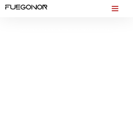
EMPRESA CONTRA INCENDIOS EN VILADECANS.
Instalación de
sistemas de
protección contra
incendios en
Viladecans.
Instaladores
certificados en
sistemas contra
incendios