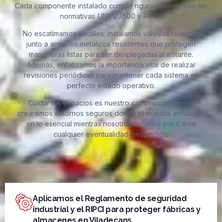
Cada componente instalado cumple rigurosamente con las
normativas
UNE 23500
y
RIPCI
.
No escatimamos detalles: instalamos válvulas robustas
junto a armarios metálicos resistentes que protegen
mangueras listas para ser desplegadas al instante.
Además, enfatizamos la importancia vital de realizar
revisiones periódicas para mantener cada sistema en
perfecto estado operativo.
Cuidar tus espacios es nuestro compromiso: juntos
crearemos entornos seguros donde tú puedas enfocarte
en lo esencial mientras nosotros velamos por ti ante
cualquier eventualidad inesperada.
Aplicamos el Reglamento de seguridad
industrial y el RIPCI para proteger fábricas y
almacenes en Viladecans