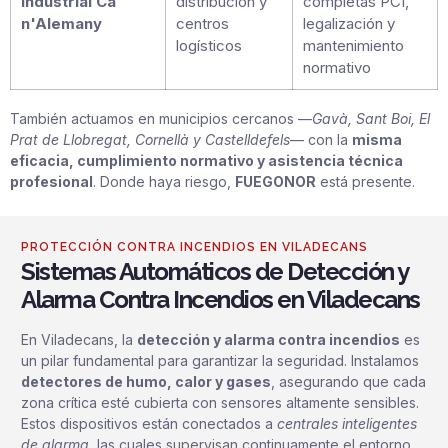
Industrial Ca
distribución y
completas PCI,
n'Alemany
centros
legalización y
logísticos
mantenimiento
normativo
También actuamos en municipios cercanos —
Gavà, Sant Boi, El
Prat de Llobregat, Cornellà y Castelldefels
— con la
misma
eficacia, cumplimiento normativo y asistencia técnica
profesional
. Donde haya riesgo,
FUEGONOR
está presente.
PROTECCIÓN CONTRA INCENDIOS EN VILADECANS
Sistemas Automáticos de Detección y
Alarma Contra Incendios en Viladecans
En Viladecans, la
detección y alarma contra incendios
es
un pilar fundamental para garantizar la seguridad. Instalamos
detectores de humo, calor y gases
, asegurando que cada
zona crítica esté cubierta con sensores altamente sensibles.
Estos dispositivos están conectados a
centrales inteligentes
de alarma
, las cuales supervisan continuamente el entorno