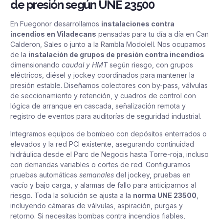
de presión según UNE 23500
En Fuegonor desarrollamos
instalaciones contra
incendios en Viladecans
pensadas para tu día a día en Can
Calderon, Sales o junto a la Rambla Modolell. Nos ocupamos
de la
instalación de grupos de presión contra incendios
dimensionando
caudal y HMT
según riesgo, con grupos
eléctricos, diésel y jockey coordinados para mantener la
presión estable. Diseñamos colectores con by-pass, válvulas
de seccionamiento y retención, y cuadros de control con
lógica de arranque en cascada, señalización remota y
registro de eventos para auditorías de seguridad industrial.
Integramos equipos de bombeo con depósitos enterrados o
elevados y la red PCI existente, asegurando continuidad
hidráulica desde el Parc de Negocis hasta Torre-roja, incluso
con demandas variables o cortes de red. Configuramos
pruebas automáticas
semanales
del jockey, pruebas en
vacío y bajo carga, y alarmas de fallo para anticiparnos al
riesgo. Toda la solución se ajusta a la
norma UNE 23500
,
incluyendo cámaras de válvulas, aspiración, purgas y
retorno. Si necesitas bombas contra incendios fiables,