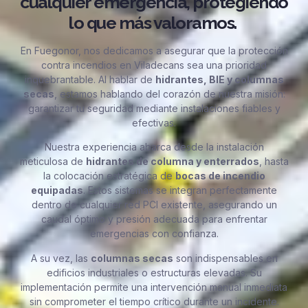
cualquier emergencia, protegiendo
lo que más valoramos.
En Fuegonor, nos dedicamos a asegurar que la protección
contra incendios en Viladecans sea una prioridad
inquebrantable. Al hablar de
hidrantes, BIE y columnas
secas
, estamos hablando del corazón de nuestra misión:
garantizar tu seguridad mediante instalaciones fiables y
efectivas.
Nuestra experiencia abarca desde la instalación
meticulosa de
hidrantes de columna y enterrados
, hasta
la colocación estratégica de
bocas de incendio
equipadas
. Estos sistemas se integran perfectamente
dentro de cualquier red PCI existente, asegurando un
caudal óptimo y presión adecuada para enfrentar
emergencias con confianza.
A su vez, las
columnas secas
son indispensables en
edificios industriales o estructuras elevadas. Su
implementación permite una intervención manual inmediata
sin comprometer el tiempo crítico durante un incidente.