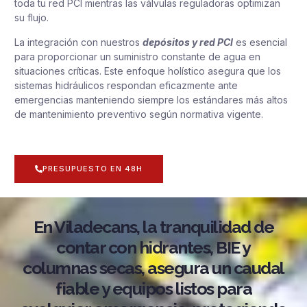
toda tu red PCI mientras las válvulas reguladoras optimizan
su flujo.
La integración con nuestros
depósitos y red PCI
es esencial
para proporcionar un suministro constante de agua en
situaciones críticas. Este enfoque holístico asegura que los
sistemas hidráulicos respondan eficazmente ante
emergencias manteniendo siempre los estándares más altos
de mantenimiento preventivo según normativa vigente.
PRESUPUESTO EN 48H
En Viladecans, la tranquilidad de
contar con hidrantes, BIE y
columnas secas, asegura un caudal
fiable y equipos listos para