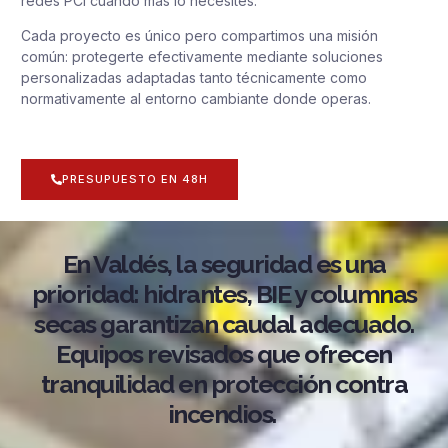
redes PCI cuando más lo necesites.
Cada proyecto es único pero compartimos una misión
común: protegerte efectivamente mediante soluciones
personalizadas adaptadas tanto técnicamente como
normativamente al entorno cambiante donde operas.
PRESUPUESTO EN 48H
En Valdés, la seguridad es una
prioridad: hidrantes, BIE y columnas
secas garantizan caudal adecuado.
Equipos revisados que ofrecen
tranquilidad en protección contra
incendios.