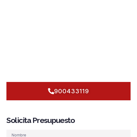
diseñamos y ejecutamos
instalaciones contra incendios
en Valdés
a medida, integrando
sistemas PCI
con
detección y alarma
,
rociadores automáticos
,
grupos de
presión
,
hidrantes
y
BIE
para hoteles, viviendas, naves
conserveras y talleres del entorno urbano e industrial de
Trevías y la zona portuaria. Actuamos con un plan claro:
prevención rigurosa, respuesta segura y
mantenimiento
continuo, siempre acorde a la
normativa
vigente. Queremos
que tu edificio esté protegido hoy, no mañana: auditamos,
calculamos caudales y dejamos todo listo para operar con
fiabilidad. Hablemos ahora y reforcemos tu
seguridad
contra incendios
sin perder un minuto.
900433119
Solicita Presupuesto
Nombre