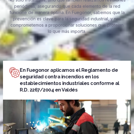
periódicas, asegurando que cada elemento de la red
funcione de manera óptima. En Fuegonor, sabemos que la
prevención es clave para la seguridad industrial, y nos
comprometemos a proporcionar soluciones que protejan
lo que más importa.
En Fuegonor aplicamos el Reglamento de
seguridad contra incendios en los
establecimientos industriales conforme al
R.D. 2267/2004 en Valdés