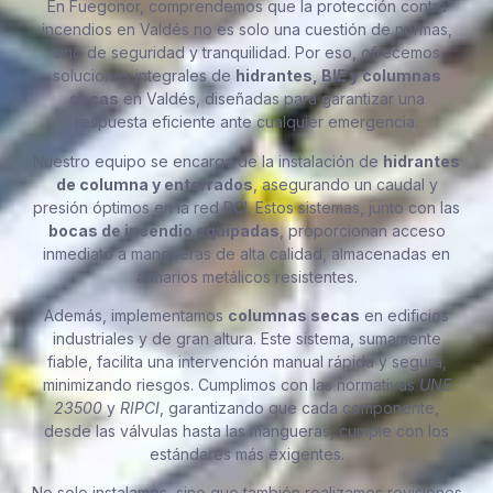
En Fuegonor, comprendemos que la protección contra
incendios en Valdés no es solo una cuestión de normas,
sino de seguridad y tranquilidad. Por eso, ofrecemos
soluciones integrales de
hidrantes, BIE y columnas
secas
en Valdés, diseñadas para garantizar una
respuesta eficiente ante cualquier emergencia.
Nuestro equipo se encarga de la instalación de
hidrantes
de columna y enterrados
, asegurando un caudal y
presión óptimos en la red PCI. Estos sistemas, junto con las
bocas de incendio equipadas
, proporcionan acceso
inmediato a mangueras de alta calidad, almacenadas en
armarios metálicos resistentes.
Además, implementamos
columnas secas
en edificios
industriales y de gran altura. Este sistema, sumamente
fiable, facilita una intervención manual rápida y segura,
minimizando riesgos. Cumplimos con las normativas
UNE
23500
y
RIPCI
, garantizando que cada componente,
desde las válvulas hasta las mangueras, cumple con los
estándares más exigentes.
No solo instalamos, sino que también realizamos revisiones