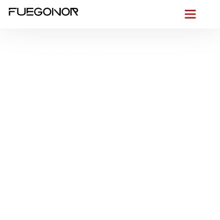
EMPRESA CONTRA INCENDIOS EN VALDÉS.
Instalación de
sistemas de
protección contra
incendios en Valdés.
Prevención de
incendios con
tecnología avanzada
Desde la costa que azota el Cantábrico hasta las calles de
Luarca,
sabemos lo que exige Valdés
: humedad, salitre y
edificaciones mixtas que piden
reacción inmediata
. Por eso,