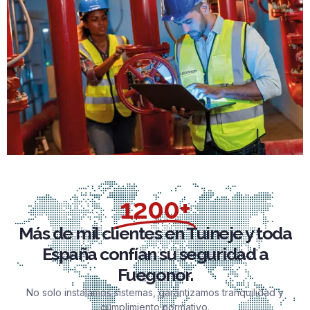
1200+
Más de mil clientes en Tuineje y toda
España confían su seguridad a
Fuegonor.
No solo instalamos sistemas, garantizamos tranquilidad y
cumplimiento normativo.