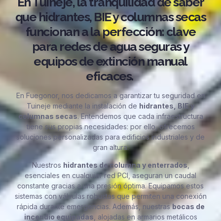
En Tuineje, la tranquilidad de saber
que hidrantes, BIE y columnas secas
funcionan a la perfección: clave
para redes de agua seguras y
equipos de extinción manual
eficaces.
En Fuegonor, nos dedicamos a garantizar tu seguridad en
Tuineje mediante la instalación de
hidrantes, BIE y
columnas secas
. Entendemos que cada infraestructura
tiene sus propias necesidades: por ello, ofrecemos
soluciones personalizadas para edificios industriales y de
gran altura.
Nuestros
hidrantes de columna y enterrados
,
esenciales en cualquier red PCI, aseguran un caudal
constante gracias a una presión óptima. Equipamos estos
sistemas con válvulas robustas que permiten una conexión
rápida durante emergencias. Además, nuestras
bocas de
incendio equipadas
, alojadas en armarios metálicos