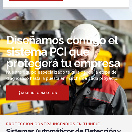
Diseñamos contigo el
sistema PCI que
protegerá tu empresa
Nuestro equipo especializado te guía desde la etapa de
diagnóstico hasta la puesta en marcha de cada proyecto.
MÁS INFORMACIÓN
PROTECCIÓN CONTRA INCENDIOS EN TUINEJE
Sistemas Automáticos de Detección y