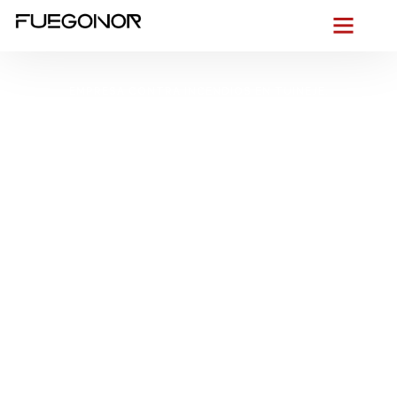
EMPRESA CONTRA INCENDIOS EN TUINEJE.
Instalación de
sistemas de
protección contra
incendios en Tuineje.
Protección eficaz
frente al riesgo de
incendio
Desde la primera brisa de los alisios hasta el salitre que corre
por Gran Tarajal, sabemos lo que exige Tuineje. Por eso, en
instalaciones contra incendios en Tuineje
actuamos con