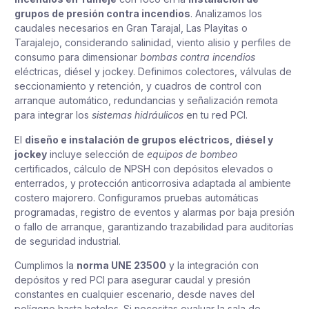
grupos de presión contra incendios
. Analizamos los
caudales necesarios en Gran Tarajal, Las Playitas o
Tarajalejo, considerando salinidad, viento alisio y perfiles de
consumo para dimensionar
bombas contra incendios
eléctricas, diésel y jockey. Definimos colectores, válvulas de
seccionamiento y retención, y cuadros de control con
arranque automático, redundancias y señalización remota
para integrar los
sistemas hidráulicos
en tu red PCI.
El
diseño e instalación de grupos eléctricos, diésel y
jockey
incluye selección de
equipos de bombeo
certificados, cálculo de NPSH con depósitos elevados o
enterrados, y protección anticorrosiva adaptada al ambiente
costero majorero. Configuramos pruebas automáticas
programadas, registro de eventos y alarmas por baja presión
o fallo de arranque, garantizando trazabilidad para auditorías
de seguridad industrial.
Cumplimos la
norma UNE 23500
y la integración con
depósitos y red PCI para asegurar caudal y presión
constantes en cualquier escenario, desde naves del
polígono hasta hoteles. Si necesitas evaluar la sala de