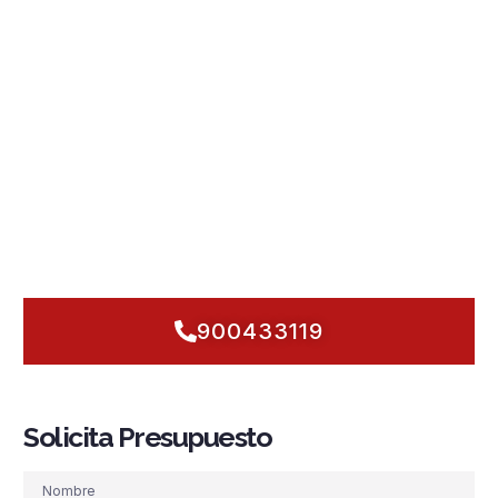
prevención inteligente
y respuesta inmediata: diseñamos y
ejecutamos
sistemas PCI
a medida para edificios bajos,
naves del polígono y hoteles costeros. Integramos
detección y alarma
de alta sensibilidad,
rociadores
automáticos
adaptados al clima seco,
grupos de presión
robustos frente a calima,
hidrantes
estratégicos y
BIE
fiables. Cumplimos
normativa
al detalle y garantizamos
mantenimiento
proactivo para una
seguridad contra
incendios
sin sorpresas. Conocemos el entorno urbano
disperso, los talleres portuarios y las queserías locales: nos
movemos rápido y con criterio. ¿Protegemos juntos tu
edificio hoy mismo? Llámanos y empecemos a actuar.
900433119
Solicita Presupuesto
Nombre