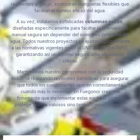
resistentes al fuego, incorporan mangueras flexibles que
facilitan el manejo eficaz del agua.
A su vez, instalamos sofisticadas
columnas secas
,
diseñadas específicamente para facilitar la intervención
manual segura sin depender del suministro inmediato de
agua. Todos nuestros proyectos se ajustan rigurosamente
a las normativas vigentes como la
UNE 23500
y el
RIPCI
,
garantizando así un entorno seguro ante situaciones
críticas.
Mantenemos nuestro compromiso con la seguridad
industrial realizando revisiones periódicas para asegurar
que todos los componentes operen correctamente
cuando más lo necesitas. En Fuegonor creemos
firmemente que implementar estas medidas no solo
protege activos valiosos sino también vidas humanas.