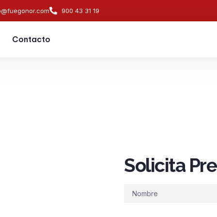
o@fuegonor.com
900 43 31 19
Contacto
Solicita P
s de
ndios en
Nombre
caudal,