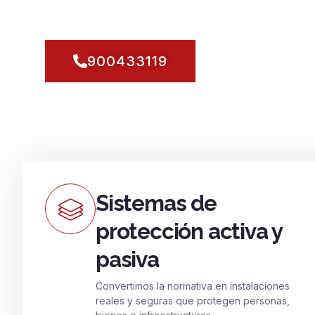
esté protegido hoy, con una respuesta inmediata y
Torrent y para su forma de vivir y trabajar.
900433119
Sistemas de
protección activa y
pasiva
Convertimos la normativa en instalaciones
reales y seguras que protegen personas,