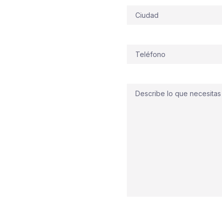
Dirección
: en
Torrent
, donde el día
Avenida al Vedat
, el
stante de polígonos como
Teléfono
(Obligatorio)
e. El clima mediterráneo,
icios de uso mixto, exige
Comentario
cendios en Torrent
I con
detección y alarma
s
para oficinas y locales,
bajo intensas, además de
 normativas vigentes
iendas, comercios,
: estudiamos el riesgo,
ema para garantizar
 esencial: que tu edificio