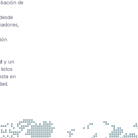
obación de
 desde
ciadores,
ión
d
y un
listos
esta en
dad.