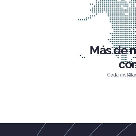
Más de m
con
Cada instala