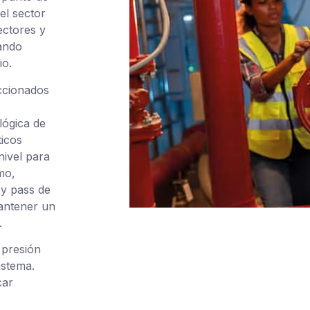
el sector
ectores y
zando
io.
ccionados
lógica de
icos
nivel para
mo,
by pass de
antener un
.
 presión
istema.
car