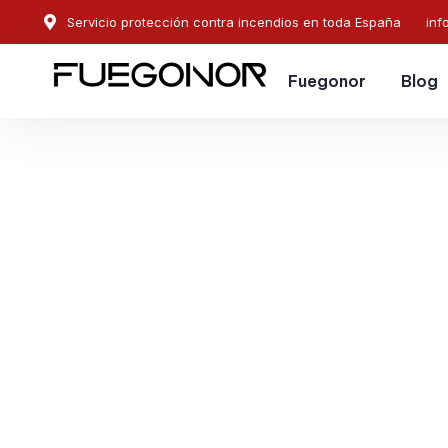
Servicio protección contra incendios en toda España
inf
Fuegonor
Blog
EMPRESA CONTRA INCENDIOS EN TORRENT.
Instalación de sistema
protección contra ince
Torrent. Garantizamos 