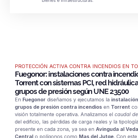
bienes e infraestructuras.
PROTECCIÓN ACTIVA CONTRA INCENDIOS EN T
Fuegonor: instalaciones contra incendi
Torrent con sistemas PCI, red hidráulica
grupos de presión según UNE 23500
En
Fuegonor
diseñamos y ejecutamos la
instalació
grupos de presión contra incendios
en
Torrent
co
visión totalmente operativa. Analizamos el
caudal de
del edificio, las pérdidas de carga reales y la tipologí
presente en cada zona, ya sea en
Avinguda al Veda
Central
o polígonos como
Mas del Jutge
. Con este