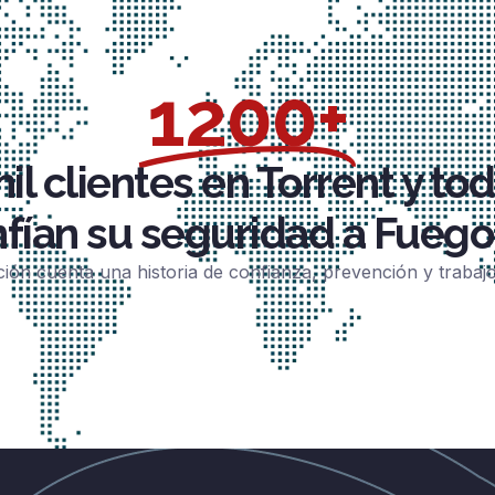
1200+
il clientes en Torrent y to
fían su seguridad a Fuego
ción cuenta una historia de confianza, prevención y trabaj