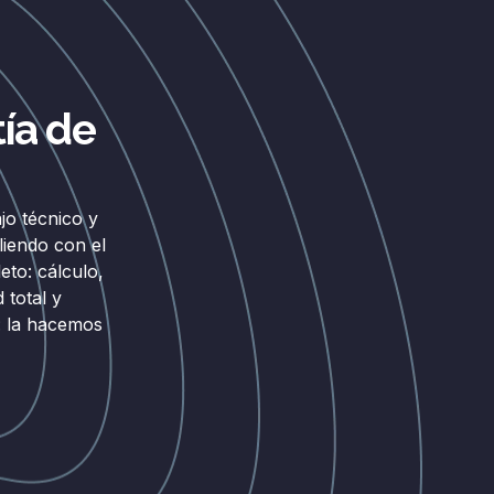
ía de
jo técnico y
liendo con el
to: cálculo,
 total y
: la hacemos