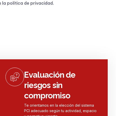
n la
política de privacidad
.
Evaluación de
riesgos sin
compromiso
Te orientamos en la elección del sistema
PCI adecuado según tu actividad, espacio