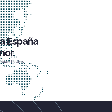
da España
nor.
o bien hecho.