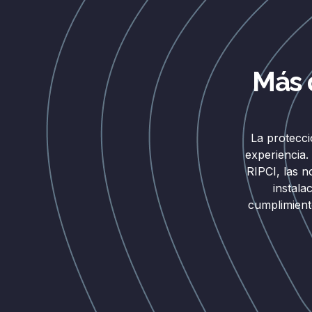
Más 
La protecci
experiencia.
RIPCI, las 
instala
cumplimient