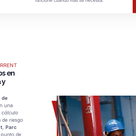
funcione cuando más se necesita.
ORRENT
os en
 y
n de
n una
 cálculo
a de riesgo
t
,
Parc
 punto de