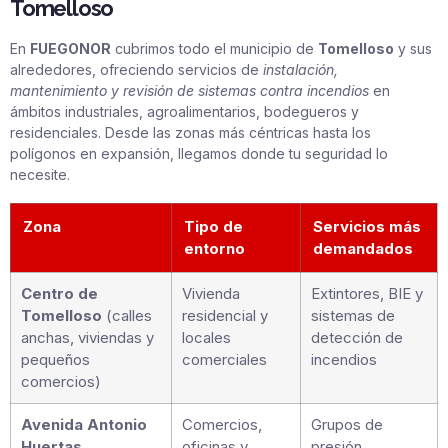
Tomelloso
En
FUEGONOR
cubrimos todo el municipio de
Tomelloso
y sus
alrededores, ofreciendo servicios de
instalación,
mantenimiento y revisión de sistemas contra incendios
en
ámbitos industriales, agroalimentarios, bodegueros y
residenciales. Desde las zonas más céntricas hasta los
polígonos en expansión, llegamos donde tu seguridad lo
necesite.
Zona
Tipo de
Servicios más
entorno
demandados
Centro de
Vivienda
Extintores, BIE y
Tomelloso
(calles
residencial y
sistemas de
anchas, viviendas y
locales
detección de
pequeños
comerciales
incendios
comercios)
Avenida Antonio
Comercios,
Grupos de
Huertas
oficinas y
presión,