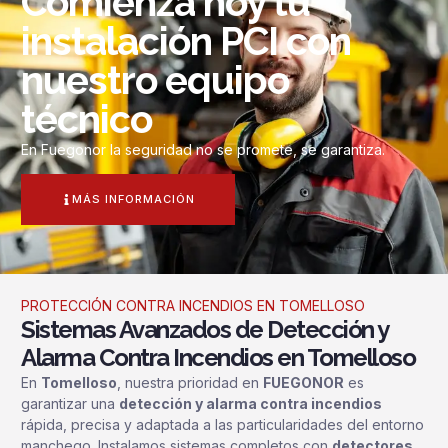
Comienza hoy tu
instalación PCI con
nuestro equipo
técnico
En Fuegonor la seguridad no se promete, se garantiza.
MÁS INFORMACIÓN
PROTECCIÓN CONTRA INCENDIOS EN TOMELLOSO
Sistemas Avanzados de Detección y
Alarma Contra Incendios en Tomelloso
En
Tomelloso
, nuestra prioridad en
FUEGONOR
es
garantizar una
detección y alarma contra incendios
rápida, precisa y adaptada a las particularidades del entorno
manchego. Instalamos sistemas completos con
detectores