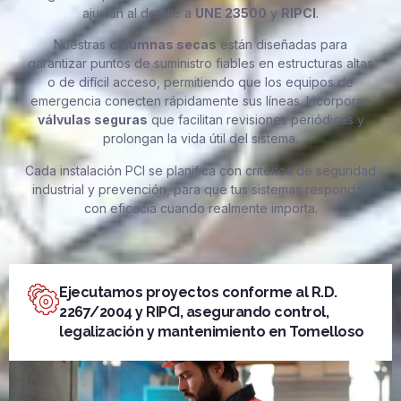
ajustan al detalle a
UNE 23500
y
RIPCI
.
Nuestras
columnas secas
están diseñadas para
garantizar puntos de suministro fiables en estructuras altas
o de difícil acceso, permitiendo que los equipos de
emergencia conecten rápidamente sus líneas. Incorporan
válvulas seguras
que facilitan revisiones periódicas y
prolongan la vida útil del sistema.
Cada instalación PCI se planifica con criterios de seguridad
industrial y prevención, para que tus sistemas respondan
con eficacia cuando realmente importa.
Ejecutamos proyectos conforme al R.D.
2267/2004 y RIPCI, asegurando control,
legalización y mantenimiento en Tomelloso