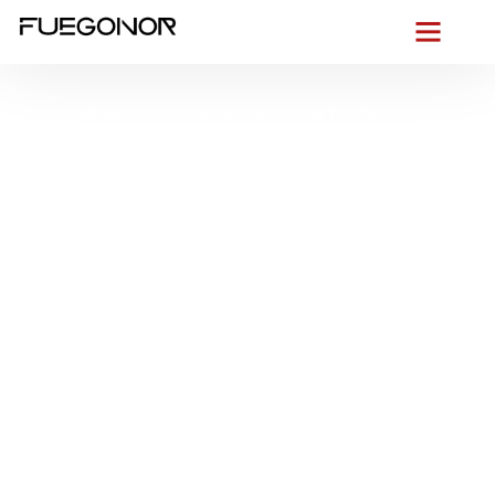
EMPRESA CONTRA INCENDIOS EN TOMELLOSO.
Instalación de
sistemas de
protección contra
incendios en
Tomelloso. Protección
eficaz frente al riesgo
de incendio
En
Tomelloso
, donde conviven
naves agroindustriales,
bodegas tradicionales y viviendas de baja altura
, no
dejamos espacio a la improvisación. En
FUEGONOR