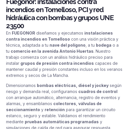
Fuegonor: instalaciones contra
incendios en Tomelloso, PCI y red
hidráulica con bombas y grupos UNE
23500
En
FUEGONOR
diseñamos y ejecutamos
instalaciones
contra incendios en Tomelloso
con una visión práctica y
técnica, adaptada a tu
nave del polígono
, a tu
bodega
o a
tu
comercio en la avenida Antonio Huertas
. Nuestro
trabajo comienza con un análisis hidráulico preciso para
instalar
grupos de presión contra incendios
capaces de
mantener caudal y presión constantes incluso en los veranos
extremos y secos de La Mancha.
Dimensionamos
bombas eléctricas, diésel y jockey
según
riesgo y demanda real, configuramos
cuadros de control
con arranque automático, alternancia, registro de eventos y
alarmas, y ensamblamos
colectores
,
válvulas de
seccionamiento
y
retención
para garantizar un circuito
estanco, seguro y estable. Validamos el rendimiento
mediante
pruebas automáticas programadas
y
simulaciones de caída de red para asegurar respuesta