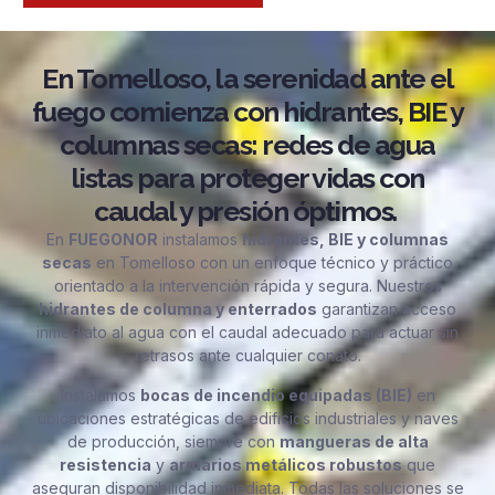
En Tomelloso, la serenidad ante el
fuego comienza con hidrantes, BIE y
columnas secas: redes de agua
listas para proteger vidas con
caudal y presión óptimos.
En
FUEGONOR
instalamos
hidrantes, BIE y columnas
secas
en Tomelloso con un enfoque técnico y práctico
orientado a la intervención rápida y segura. Nuestros
hidrantes de columna y enterrados
garantizan acceso
inmediato al agua con el caudal adecuado para actuar sin
retrasos ante cualquier conato.
Instalamos
bocas de incendio equipadas (BIE)
en
ubicaciones estratégicas de edificios industriales y naves
de producción, siempre con
mangueras de alta
resistencia
y
armarios metálicos robustos
que
aseguran disponibilidad inmediata. Todas las soluciones se