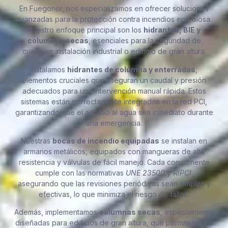
En Fuegonor, nos especializamos en ofrecer soluciones
avanzadas para la protección contra incendios en Tolosa.
Nuestro enfoque principal son los
hidrantes, BIE y
columnas secas
, esenciales para la seguridad de
cualquier instalación industrial o edificio de gran altura.
Instalamos
hidrantes de columna y enterrados
,
elementos cruciales que aseguran un caudal y presión
adecuados para una intervención manual rápida. Estos
sistemas están perfectamente integrados en la red PCI,
garantizando que el acceso al agua sea inmediato durante
una emergencia.
Nuestras
bocas de incendio equipadas
se instalan en
armarios metálicos, equipados con mangueras de alta
resistencia y válvulas de fácil manejo. Cada componente
cumple con las normativas
UNE 23500
y
RIPCI
,
asegurando que las revisiones periódicas sean simples y
efectivas, lo que minimiza el riesgo de fallos.
Además, implementamos
columnas secas
, especialmente
diseñadas para edificios de gran altura, que permiten a los