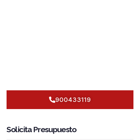
Desde Fuegonor, diseñamos
instalaciones contra
incendios en Tolosa
que se ajustan al caserío urbano con
calles estrechas y a naves con alta carga térmica. Integramos
sistemas PCI
con
detección y alarma
fiables,
rociadores
automáticos
,
grupos de presión
,
hidrantes
y
BIE
,
priorizando la
prevención
y la respuesta inmediata.
Cumplimos la
normativa
vigente y aseguramos un
mantenimiento
proactivo para que tu edificio, comercio o
taller funcione con total
seguridad contra incendios
.
Nos
implicamos desde el primer estudio hasta la puesta en
marcha
, adaptándonos al entorno urbano mixto de Tolosa y
a su actividad industrial. ¿Empezamos a proteger lo que
importa, sin esperas?
900433119
Solicita Presupuesto