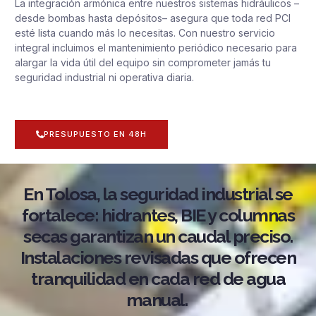
La integración armónica entre nuestros sistemas hidráulicos –
desde bombas hasta depósitos– asegura que toda red PCI
esté lista cuando más lo necesitas. Con nuestro servicio
integral incluimos el mantenimiento periódico necesario para
alargar la vida útil del equipo sin comprometer jamás tu
seguridad industrial ni operativa diaria.
PRESUPUESTO EN 48H
En Tolosa, la seguridad industrial se
fortalece: hidrantes, BIE y columnas
secas garantizan un caudal preciso.
Instalaciones revisadas que ofrecen
tranquilidad en cada red de agua
manual.