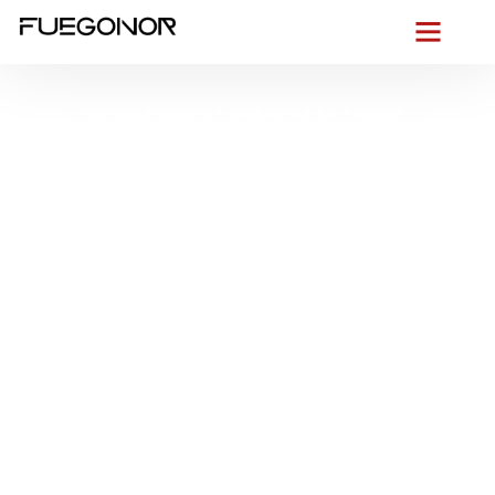
EMPRESA CONTRA INCENDIOS EN TOLOSA.
Instalación de
sistemas de
protección contra
incendios en Tolosa.
Proyectos llave en
mano de protección
PCI
Hoy damos un paso al frente
: en Tolosa, entre el
clima
húmedo del Oria
, los edificios históricos de piedra y los
polígonos industriales, necesitamos reaccionar sin demora.