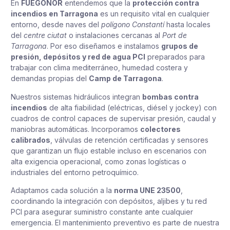
En
FUEGONOR
entendemos que la
protección contra
incendios en Tarragona
es un requisito vital en cualquier
entorno, desde naves del
polígono Constantí
hasta locales
del
centre ciutat
o instalaciones cercanas al
Port de
Tarragona
. Por eso diseñamos e instalamos
grupos de
presión, depósitos y red de agua PCI
preparados para
trabajar con clima mediterráneo, humedad costera y
demandas propias del
Camp de Tarragona
.
Nuestros sistemas hidráulicos integran
bombas contra
incendios
de alta fiabilidad (eléctricas, diésel y jockey) con
cuadros de control capaces de supervisar presión, caudal y
maniobras automáticas. Incorporamos
colectores
calibrados
, válvulas de retención certificadas y sensores
que garantizan un flujo estable incluso en escenarios con
alta exigencia operacional, como zonas logísticas o
industriales del entorno petroquímico.
Adaptamos cada solución a la
norma UNE 23500
,
coordinando la integración con depósitos, aljibes y tu red
PCI para asegurar suministro constante ante cualquier
emergencia. El mantenimiento preventivo es parte de nuestra