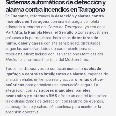
Sistemas automáticos de detección y
alarma contra incendios en Tarragona
En
Fuegonor
, reforzamos la
detección y alarma contra
incendios en Tarragona
con una estrategia completa
adaptada al entorno del
Camp de Tarragona
, ya sea en la
Part Alta
, la
Rambla Nova
, el
Serrallo
o zonas industriales
próximas a la petroquímica. Instalamos
detectores de
humo, calor y gases
con alta sensibilidad, distribuidos
según las particularidades de cada recinto para una
respuesta eficaz incluso con las variaciones térmicas del
Mestral
o la humedad marítima del Mediterráneo.
Todos los dispositivos se conectan mediante
cableado
ignífugo
a
centrales inteligentes de alarma
, capaces de
analizar señales en tiempo real y activar
sirenas óptico-
acústicas
para garantizar una evacuación segura. La
integración con
avisadores manuales
,
paneles
avanzados
y
sistemas BMS
ofrece un control total sobre
las distintas
zonas de detección
, con registro de eventos,
autodiagnóstico y calibración continua para mantener la
precisión operativa.