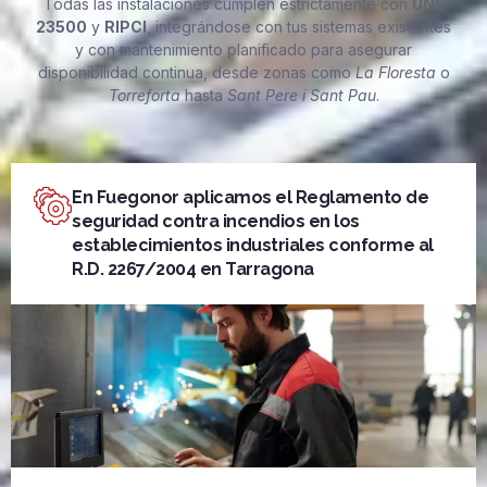
Todas las instalaciones cumplen estrictamente con
UNE
23500
y
RIPCI
, integrándose con tus sistemas existentes
y con mantenimiento planificado para asegurar
disponibilidad continua, desde zonas como
La Floresta
o
Torreforta
hasta
Sant Pere i Sant Pau
.
En Fuegonor aplicamos el Reglamento de
seguridad contra incendios en los
establecimientos industriales conforme al
R.D. 2267/2004 en Tarragona