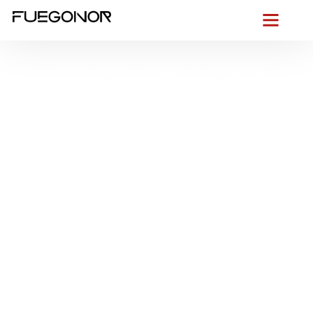
EMPRESA CONTRA INCENDIOS EN TARRAGONA.
Instalación de
sistemas de
protección contra
incendios en
Tarragona. Prevención
de incendios con
tecnología avanzada
Entre el
Mestral
y la brisa constante del
Mediterráneo
, nos
movemos con la precisión que exige una ciudad viva como
Tarragona
: desde la
Part Alta
y sus calles históricas hasta