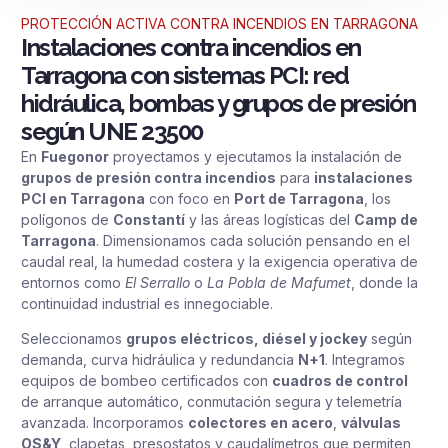
PROTECCIÓN ACTIVA CONTRA INCENDIOS EN TARRAGONA
Instalaciones contra incendios en
Tarragona con sistemas PCI: red
hidráulica, bombas y grupos de presión
según UNE 23500
En
Fuegonor
proyectamos y ejecutamos la instalación de
grupos de presión contra incendios
para
instalaciones
PCI en Tarragona
con foco en
Port de Tarragona
, los
polígonos de
Constantí
y las áreas logísticas del
Camp de
Tarragona
. Dimensionamos cada solución pensando en el
caudal real, la humedad costera y la exigencia operativa de
entornos como
El Serrallo
o
La Pobla de Mafumet
, donde la
continuidad industrial es innegociable.
Seleccionamos
grupos eléctricos, diésel y jockey
según
demanda, curva hidráulica y redundancia
N+1
. Integramos
equipos de bombeo certificados con
cuadros de control
de arranque automático, conmutación segura y telemetría
avanzada. Incorporamos
colectores en acero
,
válvulas
OS&Y
, clapetas, presostatos y caudalímetros que permiten