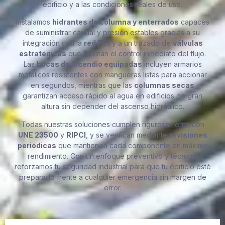
edificio y a las condiciones reales de uso.
Instalamos
hidrantes de columna y enterrados
capaces
de suministrar caudal y presión estables gracias a su
integración con la
red PCI
y a un trazado de
válvulas
estratégicas
que facilitan el control inmediato del flujo.
Las
bocas de incendio equipadas
incluyen armarios
metálicos resistentes con mangueras listas para accionar
en segundos, mientras que las
columnas secas
garantizan acceso rápido al agua en edificios de gran
altura sin depender del ascenso hidráulico.
Todas nuestras soluciones cumplen rigurosamente con
UNE 23500
y
RIPCI
, y se verifican mediante
revisiones
periódicas
que mantienen cada componente en máximo
rendimiento. Con un enfoque preventivo y técnico,
reforzamos tu seguridad industrial para que tu edificio esté
preparado frente a cualquier emergencia sin margen de
error.