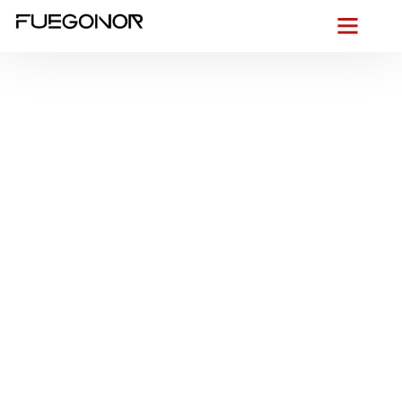
EMPRESA CONTRA INCENDIOS EN SANTURTZI.
Instalación de
sistemas de
protección contra
incendios en Santurtzi.
Más de 10 años
instalando sistemas
PCI
Desde las laderas que descienden hacia la ría y el puerto
pesquero, entendemos lo que exige
Santurtzi
: edificios
expuestos al salitre, a la brisa cantábrica y a un entramado