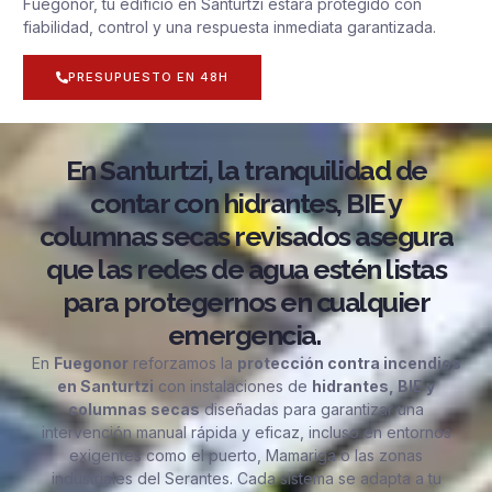
Fuegonor, tu edificio en Santurtzi estará protegido con
fiabilidad, control y una respuesta inmediata garantizada.
PRESUPUESTO EN 48H
En Santurtzi, la tranquilidad de
contar con hidrantes, BIE y
columnas secas revisados asegura
que las redes de agua estén listas
para protegernos en cualquier
emergencia.
En
Fuegonor
reforzamos la
protección contra incendios
en Santurtzi
con instalaciones de
hidrantes, BIE y
columnas secas
diseñadas para garantizar una
intervención manual rápida y eficaz, incluso en entornos
exigentes como el puerto, Mamariga o las zonas
industriales del Serantes. Cada sistema se adapta a tu