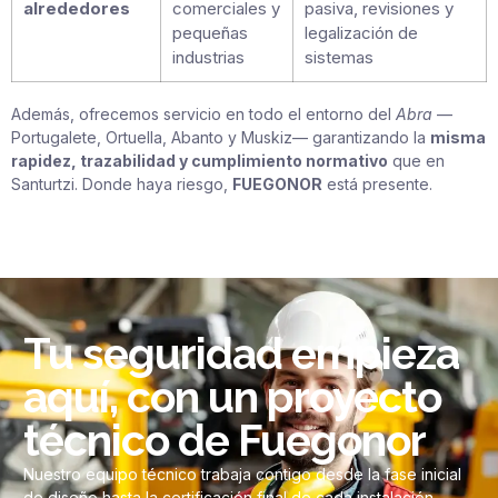
alrededores
comerciales y
pasiva, revisiones y
pequeñas
legalización de
industrias
sistemas
Además, ofrecemos servicio en todo el entorno del
Abra
—
Portugalete, Ortuella, Abanto y Muskiz— garantizando la
misma
rapidez, trazabilidad y cumplimiento normativo
que en
Santurtzi. Donde haya riesgo,
FUEGONOR
está presente.
Tu seguridad empieza
aquí, con un proyecto
técnico de Fuegonor
Nuestro equipo técnico trabaja contigo desde la fase inicial
de diseño hasta la certificación final de cada instalación.