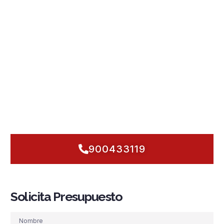
en Santa Pola
pensadas para su entorno: salitre, humedad
de las
Salinas
, veranos con afluencia turística y edificios
mixtos —bloques en el centro, locales en el paseo marítimo,
naves cercanas al puerto y urbanizaciones de Gran Alacant
—. Diseñamos
sistemas PCI
con
detección y alarma
fiables,
rociadores automáticos
,
grupos de presión
preparados para picos de demanda,
hidrantes
y
BIE
estratégicamente ubicados, todo según
normativa
vigente.
Priorizamos la prevención y la respuesta inmediata con
mantenimiento
proactivo 24/7. Hablemos hoy y protejamos
su edificio con soluciones a medida que actúan antes de
que el fuego tenga oportunidad.
900433119
Solicita Presupuesto
Nombre