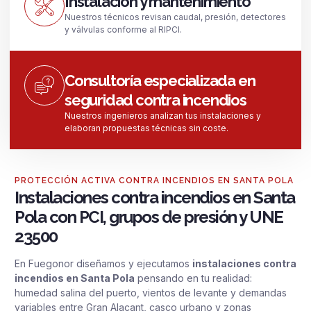
Instalación y mantenimiento
Nuestros técnicos revisan caudal, presión, detectores
y válvulas conforme al RIPCI.
Consultoría especializada en
seguridad contra incendios
Nuestros ingenieros analizan tus instalaciones y
elaboran propuestas técnicas sin coste.
PROTECCIÓN ACTIVA CONTRA INCENDIOS EN SANTA POLA
Instalaciones contra incendios en Santa
Pola con PCI, grupos de presión y UNE
23500
En Fuegonor diseñamos y ejecutamos
instalaciones contra
incendios en Santa Pola
pensando en tu realidad:
humedad salina del puerto, vientos de levante y demandas
variables entre Gran Alacant, casco urbano y zonas