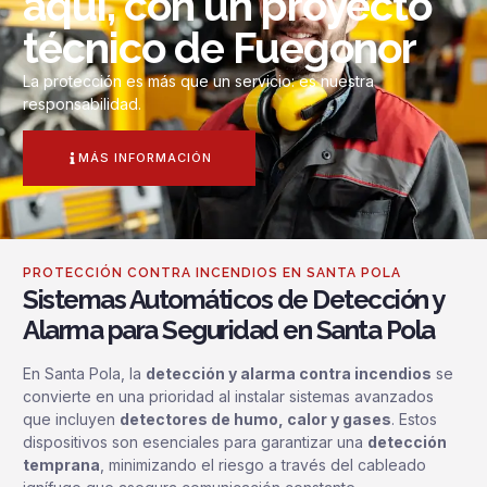
aquí, con un proyecto
técnico de Fuegonor
La protección es más que un servicio: es nuestra
responsabilidad.
MÁS INFORMACIÓN
PROTECCIÓN CONTRA INCENDIOS EN SANTA POLA
Sistemas Automáticos de Detección y
Alarma para Seguridad en Santa Pola
En Santa Pola, la
detección y alarma contra incendios
se
convierte en una prioridad al instalar sistemas avanzados
que incluyen
detectores de humo, calor y gases
. Estos
dispositivos son esenciales para garantizar una
detección
temprana
, minimizando el riesgo a través del cableado