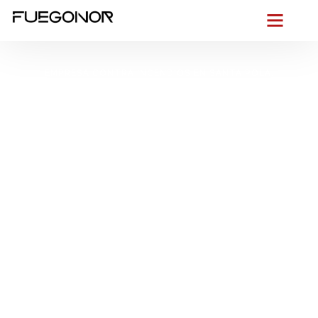
EMPRESA CONTRA INCENDIOS EN SANTA POLA.
Instalación de
sistemas de
protección contra
incendios en Santa
Pola. Cumplimos todas
las normativas
europeas PCI
Desde el primer levante que azota el puerto, lo tenemos
claro: en Santa Pola no se improvisa la
seguridad contra
incendios
. Apostamos por
instalaciones contra incendios