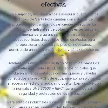
efectivas.
En
Fuegonor
, nos dedicamos a asegurar que todos los
edificios de Santa Pola cuenten con sistemas de
protección contra incendios eficientes y seguros. La
instalación de
hidrantes de columna y enterrados
es
fundamental para garantizar un suministro de agua
adecuado. Estos dispositivos están diseñados para
proporcionar el caudal y la presión necesarios,
permitiendo una intervención rápida y eficaz en caso de
emergencia.
Además, nos encargamos de la colocación de
bocas de
incendio equipadas (BIE)
, elementos cruciales que
incluyen armarios metálicos con mangueras y válvulas,
conectados a la red PCI. Este equipamiento no solo facilita
el acceso inmediato al agua, sino que también cumple con
la normativa
UNE 23500
y
RIPCI
, garantizando así la
seguridad y protección de tus instalaciones.
Para edificios industriales o de gran altura, implementamos
columnas secas
, que permiten la conexión rápida de