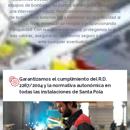
equipos de bomberos en puntos estratégicos, asegurando
una intervención eficaz. Realizamos revisiones periódicas
de todos estos sistemas para mantener su operatividad al
máximo nivel, minimizando riesgos y proporcionando
tranquilidad. Con nuestra experiencia, protegemos lo que
más valoras, asegurando un entorno seguro y preparado
ante cualquier eventualidad.
Garantizamos el cumplimiento del R.D.
2267/2004 y la normativa autonómica en
todas las instalaciones de Santa Pola