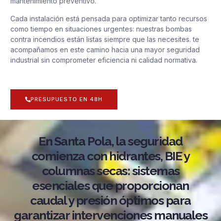
mantenimiento preventivo.
Cada instalación está pensada para optimizar tanto recursos
como tiempo en situaciones urgentes: nuestras bombas
contra incendios están listas siempre que las necesites. te
acompañamos en este camino hacia una mayor seguridad
industrial sin comprometer eficiencia ni calidad normativa.
PRESUPUESTO EN 48H
En Santa Pola, la seguridad
comienza con hidrantes, BIE y
columnas secas: sistemas
esenciales que proporcionan
caudal y presión óptimos para
garantizar intervenciones manuales