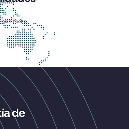
o bien hecho.
ía de