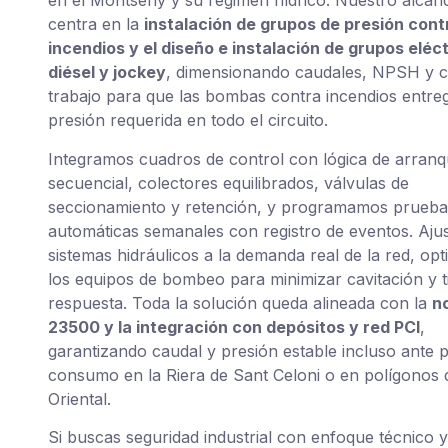
en el Montseny y su régimen hídrico. Nuestro alcan
centra en la
instalación de grupos de presión cont
incendios y el diseño e instalación de grupos eléct
diésel y jockey
, dimensionando caudales, NPSH y c
trabajo para que las bombas contra incendios entre
presión requerida en todo el circuito.
Integramos cuadros de control con lógica de arran
secuencial, colectores equilibrados, válvulas de
seccionamiento y retención, y programamos prueba
automáticas semanales con registro de eventos. Aju
sistemas hidráulicos a la demanda real de la red, op
los equipos de bombeo para minimizar cavitación y 
respuesta. Toda la solución queda alineada con la
n
23500 y la integración con depósitos y red PCI
,
garantizando caudal y presión estable incluso ante 
consumo en la Riera de Sant Celoni o en polígonos d
Oriental.
Si buscas seguridad industrial con enfoque técnico y