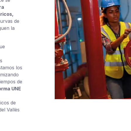
ce se
ra
ricos,
urvas de
guen la
que
s
stamos los
timizando
tiempos de
orma UNE
picos de
el Vallès