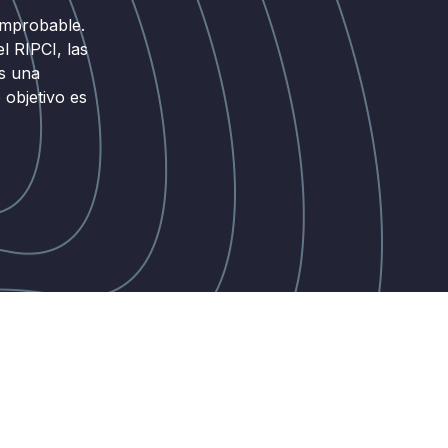
omprobable.
l RIPCI, las
s una
objetivo es