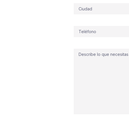
Dirección
so al frente: en Sant
ra, sabemos que cada
nstalaciones contra
Teléfono
(Obligatorio)
rno urbano compacto,
ro histórico. Diseñamos
ociadores automáticos
,
Comentario
ra episodios de calor
antenimiento
y
d contra incendios
ágil y preventiva para
s: planificamos,