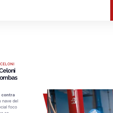
 CELONI
Celoni
 bombas
s contra
u nave del
ecial foco