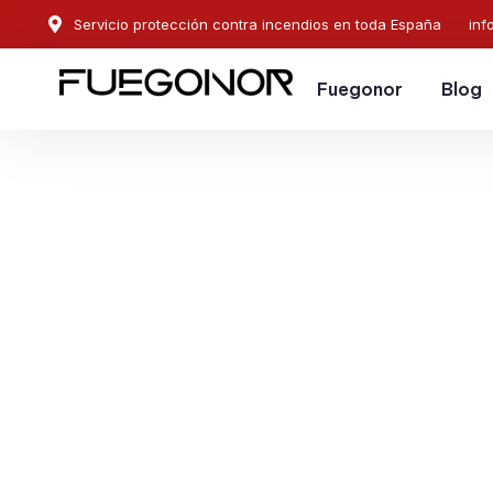
Servicio protección contra incendios en toda España
inf
Fuegonor
Blog
EMPRESA CONTRA INCENDIOS EN SANT CELONI.
Instalación de sistema
protección contra ince
Sant Celoni. Protegem