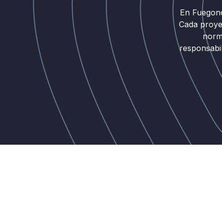
En Fuegono
Cada proyec
norm
responsabi