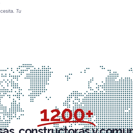
y
cesita.
Tu
1200+
as, constructoras y comu