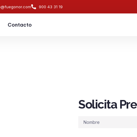
o@fuegonor.com
900 43 31 19
Contacto
Solicita P
s de
ndios en
Nombre
os naves