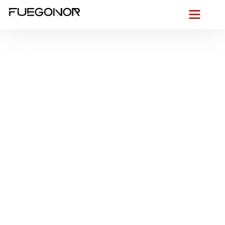
EMPRESA CONTRA INCENDIOS EN SANT ANDREU DE
LLAVANERES.
Instalación de
sistemas de
protección contra
incendios en Sant
Andreu de Llavaneres.
Evita riesgos con
mantenimiento
preventivo