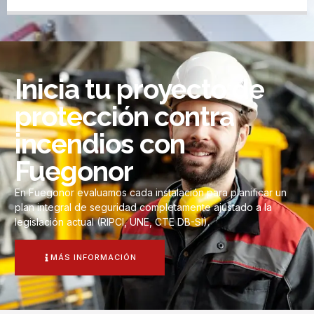
Inicia tu proyecto de
protección contra
incendios con
Fuegonor
En Fuegonor evaluamos cada instalación para planificar un
plan integral de seguridad completamente ajustado a la
legislación actual (RIPCI, UNE, CTE DB-SI).
MÁS INFORMACIÓN