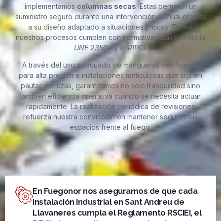
implementamos
columnas secas
. Estas permiten un
suministro seguro durante una intervención manual gracias
a su diseño adaptado a situaciones críticas. Todos
nuestros procesos cumplen con normativas clave como la
UNE 23500
y el
RIPCI
.
A través del uso adecuado de mangueras certificadas
para alta presión e instalaciones meticulosas que siguen
pautas estrictas, garantizamos no solo tranquilidad sino
también eficiencia operativa cuando se necesita actuar
rápidamente. La realización periódica de revisiones
refuerza nuestra convicción en mantener seguros tus
espacios frente al fuego.
En Fuegonor nos aseguramos de que cada
instalación industrial en Sant Andreu de
Llavaneres cumpla el Reglamento RSCIEI, el