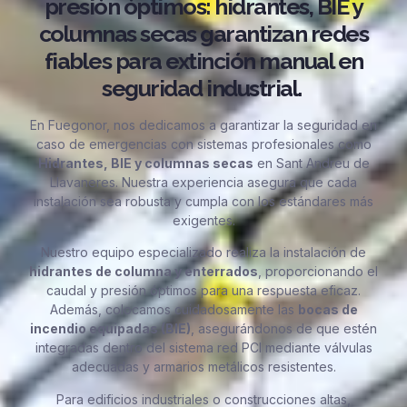
presión óptimos: hidrantes, BIE y
columnas secas garantizan redes
fiables para extinción manual en
seguridad industrial.
En Fuegonor, nos dedicamos a garantizar la seguridad en
caso de emergencias con sistemas profesionales como
Hidrantes, BIE y columnas secas
en Sant Andreu de
Llavaneres. Nuestra experiencia asegura que cada
instalación sea robusta y cumpla con los estándares más
exigentes.
Nuestro equipo especializado realiza la instalación de
hidrantes de columna y enterrados
, proporcionando el
caudal y presión óptimos para una respuesta eficaz.
Además, colocamos cuidadosamente las
bocas de
incendio equipadas (BIE)
, asegurándonos de que estén
integradas dentro del sistema red PCI mediante válvulas
adecuadas y armarios metálicos resistentes.
Para edificios industriales o construcciones altas,