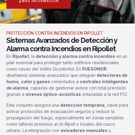
MÁS INFORMACIÓN
PROTECCIÓN CONTRA INCENDIOS EN RIPOLLET
Sistemas Avanzados de Detección y
Alarma contra Incendios en Ripollet
En
Ripollet
, la
detección y alarma contra incendios
es un
pilar esencial para proteger tanto edificios residenciales
como naves del
Vallès Occidental
. En
FUEGONOR
diseñamos sistemas avanzados que integran
detectores de
humo, calor y gases
conectados a
centrales inteligentes
de alarma
, capaces de gestionar avisos con total precisión
gracias a
sirenas óptico-acústicas
enlazadas a la red PCI.
Este conjunto asegura una
detección temprana
, clave para
activar protocolos de evacuación seguros y reducir la
propagación del fuego, especialmente en zonas sensibles
como talleres próximos al
río Ripoll
o locales del casco
urbano. La integración con
avisadores manuales
y