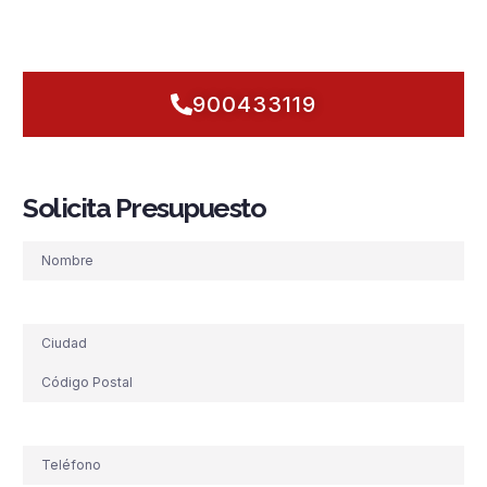
soluciones diseñadas para su entorno urbano, su ritmo de
vida y sus necesidades industriales.
900433119
Solicita Presupuesto
Nombre
Dirección
Teléfono
(Obligatorio)