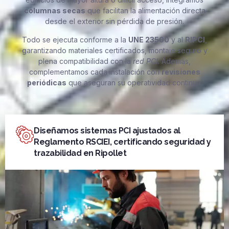
columnas secas
que facilitan la alimentación directa
desde el exterior sin pérdida de presión.
Todo se ejecuta conforme a la
UNE 23500
y al
RIPCI
,
garantizando materiales certificados, montaje seguro y
plena compatibilidad con la
red PCI
. Además,
complementamos cada instalación con
revisiones
periódicas
que aseguran su operatividad continua.
Diseñamos sistemas PCI ajustados al
Reglamento RSCIEI, certificando seguridad y
trazabilidad en Ripollet