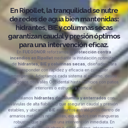
En Ripollet, la tranquilidad se nutre
de redes de agua bien mantenidas:
hidrantes, BIE y columnas secas
garantizan caudal y presión óptimos
para una intervención eficaz.
En
FUEGONOR
reforzamos la
protección contra
incendios en Ripollet
mediante la instalación optimizada
de
hidrantes, BIE y columnas secas
, diseñadas para
responder con rapidez y eficacia en cualquier
emergencia. Adaptamos cada sistema al entorno, desde
polígonos del Vallès Occidental hasta edificios con patios
interiores o estructura vertical.
Instalamos
hidrantes de columna y enterrados
con
válvulas de alta fiabilidad que aseguran caudal y presión
estables, y ubicamos
BIE
en puntos estratégicos dentro de
armarios metálicos resistentes, equipados con mangueras
robustas que permiten una intervención inmediata. En
edificios de mayor altura o difícil acceso, integramos