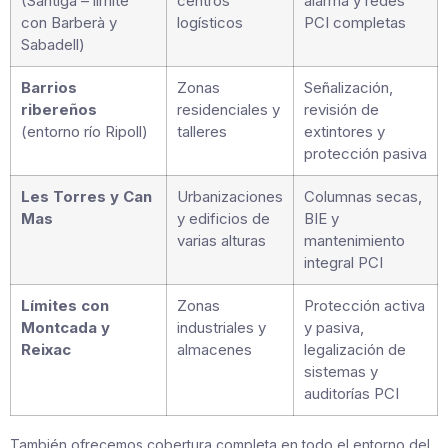
(Santiga – límite
centros
alarma y redes
con Barberà y
logísticos
PCI completas
Sabadell)
Barrios
Zonas
Señalización,
ribereños
residenciales y
revisión de
(entorno río Ripoll)
talleres
extintores y
protección pasiva
Les Torres y Can
Urbanizaciones
Columnas secas,
Mas
y edificios de
BIE y
varias alturas
mantenimiento
integral PCI
Límites con
Zonas
Protección activa
Montcada y
industriales y
y pasiva,
Reixac
almacenes
legalización de
sistemas y
auditorías PCI
También ofrecemos cobertura completa en todo el entorno del