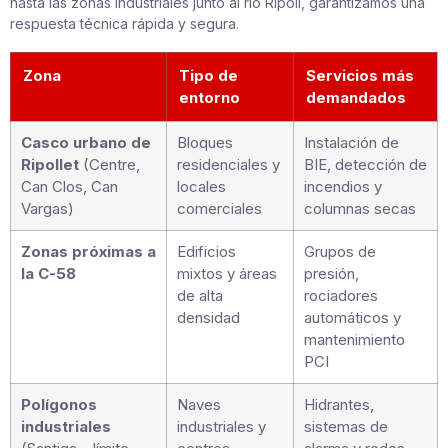
hasta las zonas industriales junto al río Ripoll, garantizamos una
respuesta técnica rápida y segura.
Zona
Tipo de
Servicios más
entorno
demandados
Casco urbano de
Bloques
Instalación de
Ripollet
(Centre,
residenciales y
BIE, detección de
Can Clos, Can
locales
incendios y
Vargas)
comerciales
columnas secas
Zonas próximas a
Edificios
Grupos de
la C-58
mixtos y áreas
presión,
de alta
rociadores
densidad
automáticos y
mantenimiento
PCI
Polígonos
Naves
Hidrantes,
industriales
industriales y
sistemas de