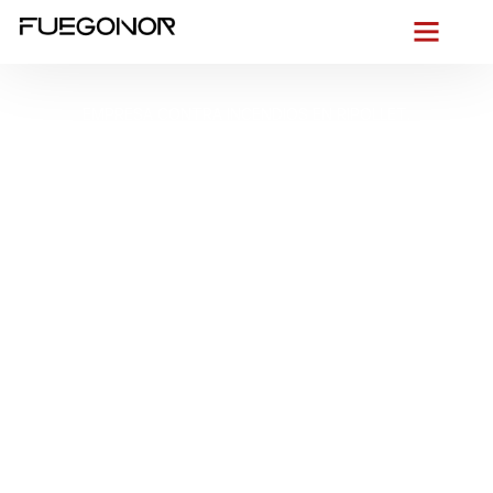
EMPRESA CONTRA INCENDIOS EN RIPOLLET.
Instalación de
sistemas de
protección contra
incendios en Ripollet.
Cumple la normativa
contra incendios sin
complicaciones
Desde hoy,
ponemos el foco en tu edificio de Ripollet
: un
municipio de
entorno urbano denso
, con
naves industriales
en los polígonos próximos al
río Ripoll
y
veranos