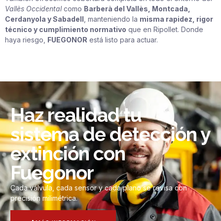
Vallès Occidental
como
Barberà del Vallès, Montcada,
Cerdanyola y Sabadell
, manteniendo la
misma rapidez, rigor
técnico y cumplimiento normativo
que en Ripollet. Donde
haya riesgo,
FUEGONOR
está listo para actuar.
Haz realidad tu
sistema de detección y
extinción con
Fuegonor
Cada válvula, cada sensor y cada plano se revisa con
precisión milimétrica.