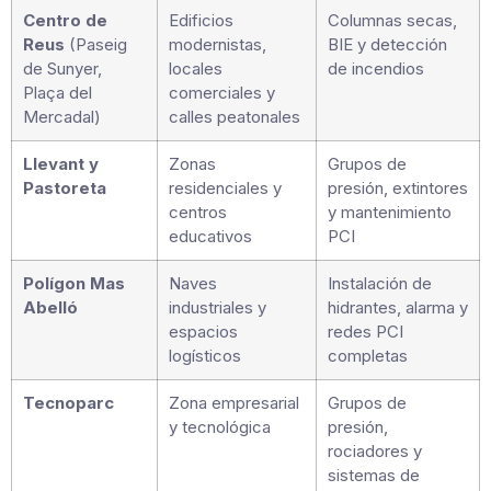
Centro de
Edificios
Columnas secas,
Reus
(Paseig
modernistas,
BIE y detección
de Sunyer,
locales
de incendios
Plaça del
comerciales y
Mercadal)
calles peatonales
Llevant y
Zonas
Grupos de
Pastoreta
residenciales y
presión, extintores
centros
y mantenimiento
educativos
PCI
Polígon Mas
Naves
Instalación de
Abelló
industriales y
hidrantes, alarma y
espacios
redes PCI
logísticos
completas
Tecnoparc
Zona empresarial
Grupos de
y tecnológica
presión,
rociadores y
sistemas de