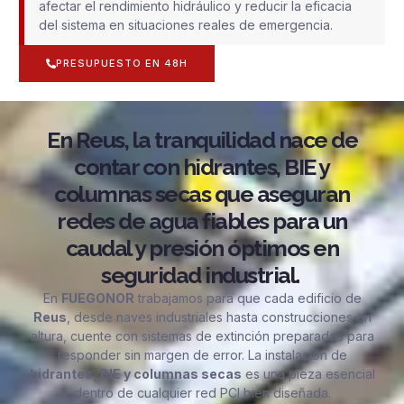
afectar el rendimiento hidráulico y reducir la eficacia
del sistema en situaciones reales de emergencia.
PRESUPUESTO EN 48H
En Reus, la tranquilidad nace de
contar con hidrantes, BIE y
columnas secas que aseguran
redes de agua fiables para un
caudal y presión óptimos en
seguridad industrial.
En
FUEGONOR
trabajamos para que cada edificio de
Reus
, desde naves industriales hasta construcciones en
altura, cuente con sistemas de extinción preparados para
responder sin margen de error. La instalación de
hidrantes, BIE y columnas secas
es una pieza esencial
dentro de cualquier red PCI bien diseñada.