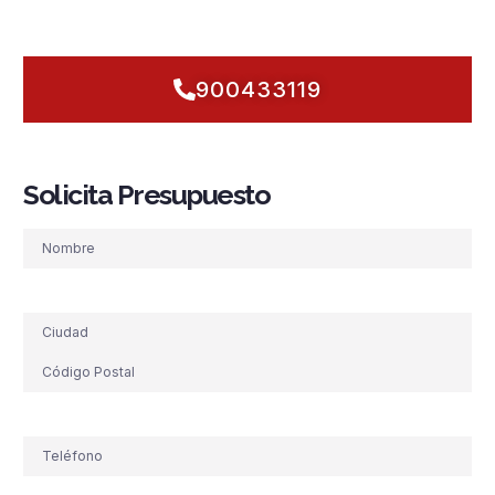
Actuemos hoy: analizamos, instalamos y verificamos con
precisión para que mañana puedas dormir tranquilo.
900433119
Solicita Presupuesto
Nombre
Dirección
Teléfono
(Obligatorio)