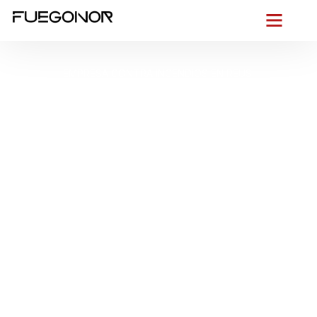
EMPRESA CONTRA INCENDIOS EN REUS.
Instalación de
sistemas de
protección contra
incendios en Reus.
Soluciones PCI
adaptadas a cada tipo
de edificio
Desde el primer vistazo al
skyline modernista de Reus
,
entendemos lo que está en juego:
edificios históricos
,
naves del
polígono Agro-Reus
y locales del
centro