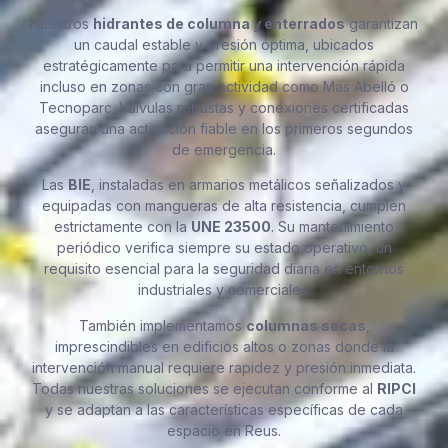
Nuestros
hidrantes de columna y enterrados
garantizan
un caudal estable y presión óptima, ubicados
estratégicamente para permitir una intervención rápida
incluso en zonas con gran actividad como Mas Abelló o
Tecnoparc. Válvulas robustas y conexiones certificadas
aseguran una activación fiable en los primeros segundos
de emergencia.
Las
BIE
, instaladas en armarios metálicos señalizados y
equipadas con mangueras de alta resistencia, cumplen
estrictamente con la
UNE 23500
. Su mantenimiento
periódico verifica siempre su estado operativo, un
requisito esencial para la seguridad diaria en entornos
industriales y comerciales.
También implementamos
columnas secas
,
imprescindibles en edificios altos o zonas donde la
intervención manual requiere rapidez y presión inmediata.
Todas nuestras soluciones se ejecutan conforme al
RIPCI
y se adaptan a las características específicas de cada
espacio en Reus.