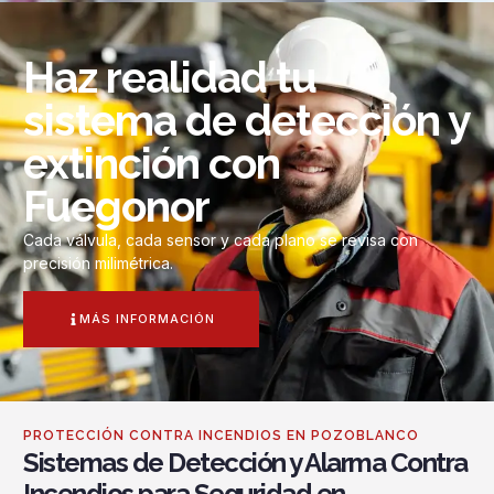
Haz realidad tu
sistema de detección y
extinción con
Fuegonor
Cada válvula, cada sensor y cada plano se revisa con
precisión milimétrica.
MÁS INFORMACIÓN
PROTECCIÓN CONTRA INCENDIOS EN POZOBLANCO
Sistemas de Detección y Alarma Contra
Incendios para Seguridad en