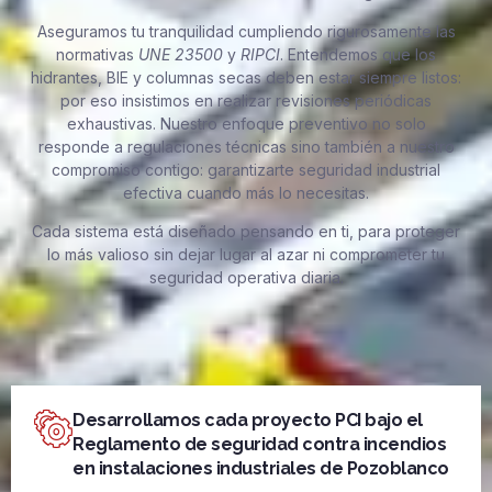
Aseguramos tu tranquilidad cumpliendo rigurosamente las
normativas
UNE 23500
y
RIPCI
. Entendemos que los
hidrantes, BIE y columnas secas deben estar siempre listos:
por eso insistimos en realizar revisiones periódicas
exhaustivas. Nuestro enfoque preventivo no solo
responde a regulaciones técnicas sino también a nuestro
compromiso contigo: garantizarte seguridad industrial
efectiva cuando más lo necesitas.
Cada sistema está diseñado pensando en ti, para proteger
lo más valioso sin dejar lugar al azar ni comprometer tu
seguridad operativa diaria.
Desarrollamos cada proyecto PCI bajo el
Reglamento de seguridad contra incendios
en instalaciones industriales de Pozoblanco