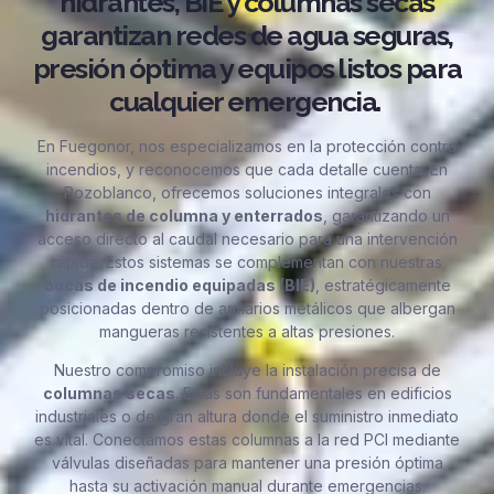
hidrantes, BIE y columnas secas
garantizan redes de agua seguras,
presión óptima y equipos listos para
cualquier emergencia.
En Fuegonor, nos especializamos en la protección contra
incendios, y reconocemos que cada detalle cuenta. En
Pozoblanco, ofrecemos soluciones integrales con
hidrantes de columna y enterrados
, garantizando un
acceso directo al caudal necesario para una intervención
rápida. Estos sistemas se complementan con nuestras
bocas de incendio equipadas (BIE)
, estratégicamente
posicionadas dentro de armarios metálicos que albergan
mangueras resistentes a altas presiones.
Nuestro compromiso incluye la instalación precisa de
columnas secas
. Estas son fundamentales en edificios
industriales o de gran altura donde el suministro inmediato
es vital. Conectamos estas columnas a la red PCI mediante
válvulas diseñadas para mantener una presión óptima
hasta su activación manual durante emergencias.