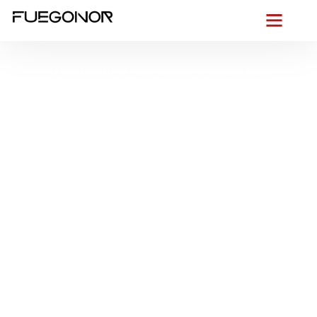
EMPRESA CONTRA INCENDIOS EN POZOBLANCO.
Instalación de
sistemas de
protección contra
incendios en
Pozoblanco.
Protección contra
incendios para locales
comerciales
Desde hoy
ponemos el foco en lo que más importa: tu