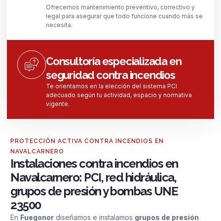
Ofrecemos mantenimiento preventivo, correctivo y
legal para asegurar que todo funcione cuando más se
necesita.
Consultoría especializada en
seguridad contra incendios
Te orientamos en la elección del sistema PCI
adecuado según tu actividad, espacio y normativa
vigente.
PROTECCIÓN ACTIVA CONTRA INCENDIOS EN
NAVALCARNERO
Instalaciones contra incendios en
Navalcarnero: PCI, red hidráulica,
grupos de presión y bombas UNE
23500
En
Fuegonor
diseñamos e instalamos
grupos de presión