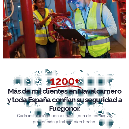
1200+
Más de mil clientes en Navalcarnero
y toda España confían su seguridad a
Fuegonor.
Cada instalación cuenta una historia de confianza,
prevención y trabajo bien hecho.