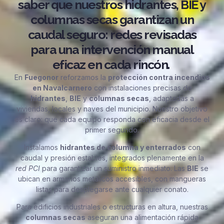
saber que nuestros hidrantes, BIE y
columnas secas garantizan un
caudal seguro: redes revisadas
para una intervención manual
eficaz en cada rincón.
En
Fuegonor
reforzamos la
protección contra incendios
en Navalcarnero
con instalaciones precisas de
hidrantes
,
BIE
y
columnas secas
, adaptadas a
viviendas, locales y naves del municipio. Nuestro objetivo
es claro: que cada equipo responda con eficacia desde el
primer segundo.
Instalamos
hidrantes de columna y enterrados
con
caudal y presión estables, integrados plenamente en la
red PCI
para garantizar un suministro inmediato. Las
BIE
se
ubican en armarios metálicos accesibles, con mangueras
listas para desplegarse ante cualquier conato.
Para edificios industriales o estructuras en altura, nuestras
columnas secas
aseguran una alimentación rápida