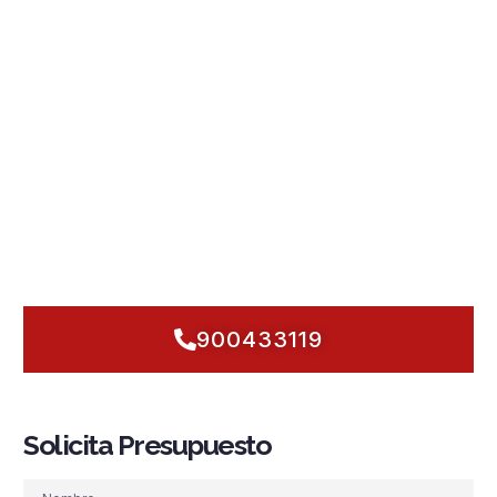
Diseñamos e instalamos
detección y alarma
,
rociadores
automáticos
,
grupos de presión
,
hidrantes
y
BIE
preparados para el clima extremo del municipio. Nuestro
trabajo combina experiencia local, normativa vigente y un
mantenimiento que garantiza
respuesta inmediata
.
Entendemos la vida diaria en
Navalcarnero
: sus
talleres
,
bodegas
y áreas residenciales en expansión requieren
sistemas fiables y revisiones que anticipan riesgos.
¿Necesitas actuar ya? Te evaluamos, proyectamos y
dejamos tu PCI listo para responder desde el primer
segundo.
900433119
Solicita Presupuesto
Nombre