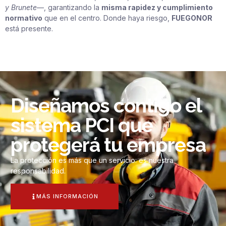
y Brunete
—, garantizando la
misma rapidez y cumplimiento
normativo
que en el centro. Donde haya riesgo,
FUEGONOR
está presente.
Diseñamos contigo el
sistema PCI que
protegerá tu empresa
La protección es más que un servicio: es nuestra
responsabilidad.
MÁS INFORMACIÓN