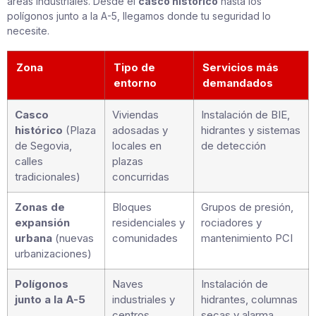
áreas industriales. Desde el
casco histórico
hasta los
polígonos junto a la A-5, llegamos donde tu seguridad lo
necesite.
Zona
Tipo de
Servicios más
entorno
demandados
Casco
Viviendas
Instalación de BIE,
histórico
(Plaza
adosadas y
hidrantes y sistemas
de Segovia,
locales en
de detección
calles
plazas
tradicionales)
concurridas
Zonas de
Bloques
Grupos de presión,
expansión
residenciales y
rociadores y
urbana
(nuevas
comunidades
mantenimiento PCI
urbanizaciones)
Polígonos
Naves
Instalación de
junto a la A-5
industriales y
hidrantes, columnas
centros
secas y alarma