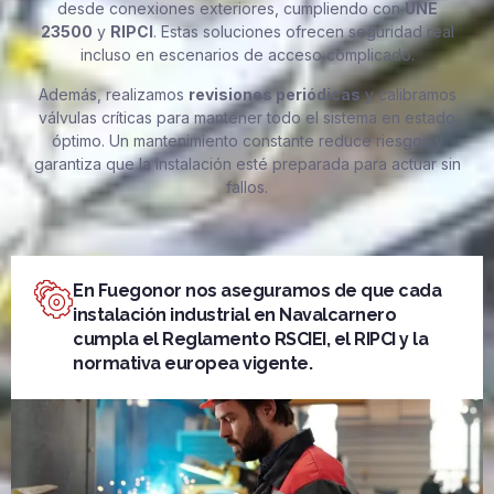
desde conexiones exteriores, cumpliendo con
UNE
23500
y
RIPCI
. Estas soluciones ofrecen seguridad real
incluso en escenarios de acceso complicado.
Además, realizamos
revisiones periódicas
y calibramos
válvulas críticas para mantener todo el sistema en estado
óptimo. Un mantenimiento constante reduce riesgos y
garantiza que la instalación esté preparada para actuar sin
fallos.
En Fuegonor nos aseguramos de que cada
instalación industrial en Navalcarnero
cumpla el Reglamento RSCIEI, el RIPCI y la
normativa europea vigente.