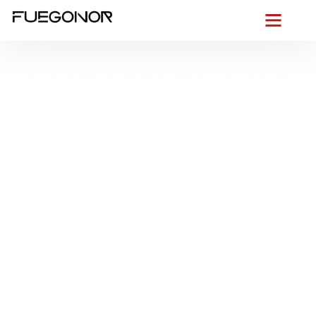
EMPRESA CONTRA INCENDIOS EN NAVALCARNERO.
Instalación de
sistemas de
protección contra
incendios en
Navalcarnero.
Garantizamos caudal,
presión y seguridad
En
FUEGONOR
protegemos tu edificio en
Navalcarnero
con soluciones PCI adaptadas a su
casco histórico
, viviendas
adosadas y naves junto a la
A-5
.