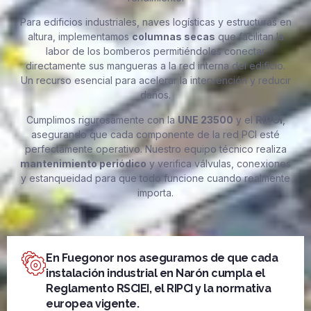
Para edificios industriales, naves logísticas y estructuras en
altura, implementamos
columnas secas
que facilitan la
labor de los bomberos permitiéndoles conectar
directamente sus mangueras a la red interna del edificio.
Un recurso esencial para acelerar la intervención y reducir
daños.
Cumplimos rigurosamente con la
UNE 23500
y el
RIPCI
,
asegurando que cada componente de la red PCI esté
perfectamente operativo. Nuestro equipo técnico realiza
mantenimiento periódico
y verifica válvulas, conexiones
y estanqueidad para que todo funcione cuando realmente
importa.
En Fuegonor nos aseguramos de que cada
instalación industrial en Narón cumpla el
Reglamento RSCIEI, el RIPCI y la normativa
europea vigente.