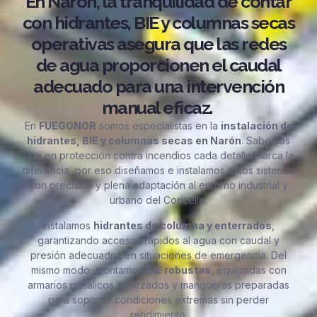
En Narón, la tranquilidad de contar
con hidrantes, BIE y columnas secas
operativas asegura que las redes
de agua proporcionen el caudal
adecuado para una intervención
manual eficaz.
En
FUEGONOR
somos especialistas en la
instalación de
hidrantes, BIE y columnas secas en Narón
. Sabemos
que en protección contra incendios cada detalle marca la
diferencia, por eso diseñamos e instalamos estos sistemas
con precisión y plena adaptación al entorno industrial y
urbano del Concello.
Instalamos
hidrantes de columna y enterrados
,
garantizando accesos rápidos al agua con caudal y
presión adecuados en situaciones de emergencia. Del
mismo modo, montamos
BIE robustas
, equipadas con
armarios metálicos reforzados y mangueras preparadas
para soportar condiciones extremas sin perder
rendimiento.