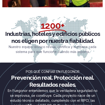
1200+
Industrias, hoteles y edificios públicos
nos eligen por nuestra fiabilidad.
Nuestro equipo técnico revisa, certifica y mantiene cada
sistema para que funcione cuando más importa.
POR QUÉ CONFIAR EN FUEGONOR
Prevención real. Protección real.
Resultados reales.
En Fuegonor entendemos que la verdadera seguridad no
se improvisa, se construye. Cada proyecto nace de un
estudio técnico detallado, cumpliendo con el RIPCI, las