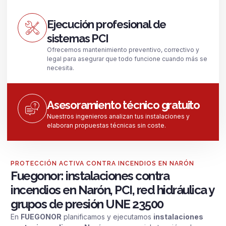
Ejecución profesional de
sistemas PCI
Ofrecemos mantenimiento preventivo, correctivo y
legal para asegurar que todo funcione cuando más se
necesita.
Asesoramiento técnico gratuito
Nuestros ingenieros analizan tus instalaciones y
elaboran propuestas técnicas sin coste.
PROTECCIÓN ACTIVA CONTRA INCENDIOS EN NARÓN
Fuegonor: instalaciones contra
incendios en Narón, PCI, red hidráulica y
grupos de presión UNE 23500
En
FUEGONOR
planificamos y ejecutamos
instalaciones