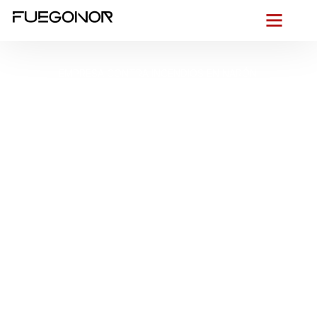
EMPRESA CONTRA INCENDIOS EN NARÓN.
Instalación de
sistemas de
protección contra
incendios en Narón.
Sistemas de extinción
por agua, gas o
espuma
Desde el primer vistazo al
skyline mixto de Narón
—entre
las naves de
A Gándara
y los bloques residenciales que se
asoman a la ría— sabemos lo que exige cualquier edificio en