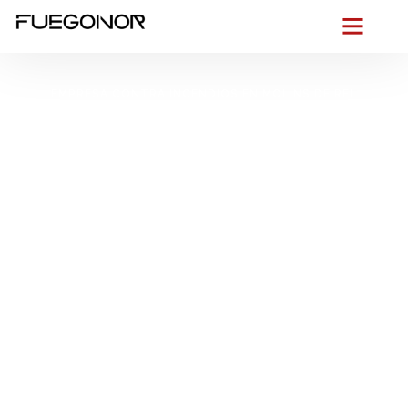
EMPRESA CONTRA INCENDIOS EN MOLINS DE REI.
Instalación de
sistemas de
protección contra
incendios en Molins de
Rei. Soluciones PCI
industriales y
residenciales
Sin rodeos: en Molins de Rei, entre el
entorno urbano
junto
al Llobregat, los
polígonos de El Pla y Riera del Molí
y las
fincas del centro, sabemos que cada edificio exige