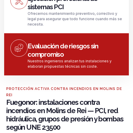
sistemas PCI
Ofrecemos mantenimiento preventivo, correctivo y
legal para asegurar que todo funcione cuando más se
necesita.
Evaluación de riesgos sin
compromiso
Nuestros ingenieros analizan tus instalaciones y
elaboran propuestas técnicas sin coste.
PROTECCIÓN ACTIVA CONTRA INCENDIOS EN MOLINS DE
REI
Fuegonor: instalaciones contra
incendios en Molins de Rei — PCI, red
hidráulica, grupos de presión y bombas
según UNE 23500