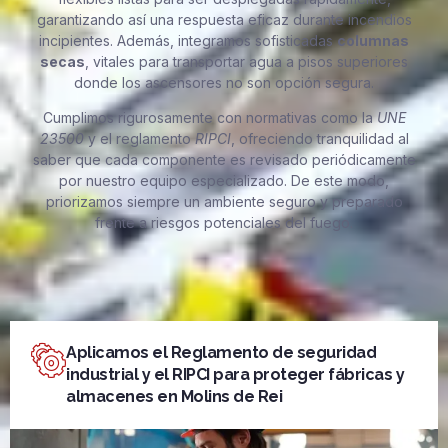
garantizando así una respuesta eficaz durante incendios
incipientes. Además, integramos sofisticadas
columnas
secas
, vitales para transportar agua a pisos superiores
donde los ascensores no son opción segura.
Cumplimos rigurosamente con normativas como la
UNE
23500
y el reglamento
RIPCI
, ofreciendo tranquilidad al
saber que cada componente es revisado periódicamente
por nuestro equipo especializado. De este modo,
priorizamos siempre un ambiente seguro y preparado
frente a riesgos potenciales del fuego.
Aplicamos el Reglamento de seguridad
industrial y el RIPCI para proteger fábricas y
almacenes en Molins de Rei