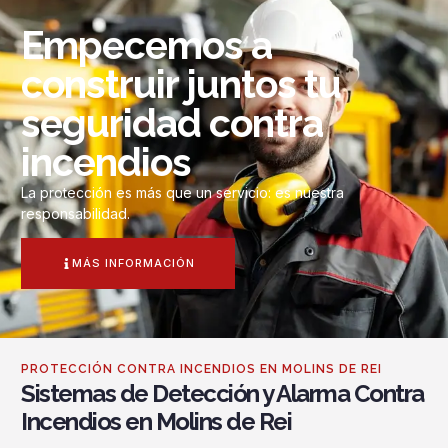
Empecemos a
construir juntos tu
seguridad contra
incendios
La protección es más que un servicio: es nuestra
responsabilidad.
MÁS INFORMACIÓN
PROTECCIÓN CONTRA INCENDIOS EN MOLINS DE REI
Sistemas de Detección y Alarma Contra
Incendios en Molins de Rei