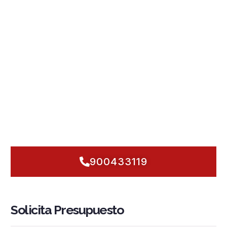
respuestas inmediatas. En Fuegonor, diseñamos
instalaciones contra incendios en Molins de Rei
que
combinan
sistemas PCI
con
detección y alarma
inteligentes,
rociadores automáticos
,
grupos de presión
,
hidrantes
y
BIE
adaptados a veranos calurosos y días
húmedos de río. Actuamos con rigor técnico y cercanía:
auditamos riesgos, cumplimos
normativa
sin fisuras y
programamos
mantenimiento
proactivo para que la
seguridad contra incendios
no se detenga, ya sea en naves,
comercios de la Rambla o edificios residenciales próximos a
Collserola. ¿Empezamos hoy? Planificamos, instalamos y
dejamos su sistema listo para responder al primer segundo
crítico.
900433119
Solicita Presupuesto