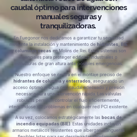
caudal óptimo para intervenciones
manuales seguras y
tranquilizadoras.
En Fuegonor nos dedicamos a garantizar tu seguridad
mediante la instalación y mantenimiento de
hidrantes, BIE
y columnas secas
en Molins de Rei. Estos sistemas son
esenciales para proteger edificios industriales o
estructuras de gran altura ante posibles emergencias.
Nuestro enfoque se centra en el montaje preciso de
hidrantes de columna y enterrados
, asegurando un
acceso óptimo al agua con caudal adecuado y presión
necesaria para una intervención rápida. Las válvulas
robustas permiten controlar el flujo eficientemente,
integrándose sin problemas en cualquier red PCI existente.
A su vez, colocamos estratégicamente las
bocas de
incendio equipadas (BIE)
. Estas unidades incluyen
armarios metálicos resistentes que albergan mangueras
flexibles listas para ser desplegadas rápidamente,