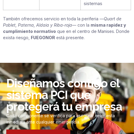
sistemas
También ofrecemos servicio en toda la periferia —
Quart de
Poblet, Paterna, Aldaia y Riba-roja
— con la
misma rapidez y
cumplimiento normativo
que en el centro de Manises. Donde
exista riesgo,
FUEGONOR
está presente.
Diseñamos contigo el
sistema PCI que
protegerá tu empresa
Cada componente se verifica para asegurar respuesta
inmediata ante cualquier emergencia.