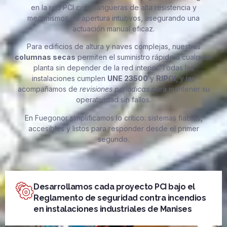
en la red PCI con mangueras de alta resistencia y
mecanismos de apertura intuitivos, asegurando una
actuación manual eficaz.
Para edificios de altura y naves complejas, nuestras
columnas secas
permiten el suministro rápido a cualquier
planta sin depender de la red interior. Todas las
instalaciones cumplen
UNE 23500
y
RIPCI
, y las
acompañamos de
revisiones periódicas
para mantener su
operatividad sin fallos.
En Fuegonor simplificamos lo crítico: sistemas fiables,
accesibles y listos para responder desde el primer
segundo.
Desarrollamos cada proyecto PCI bajo el
Reglamento de seguridad contra incendios
en instalaciones industriales de Manises