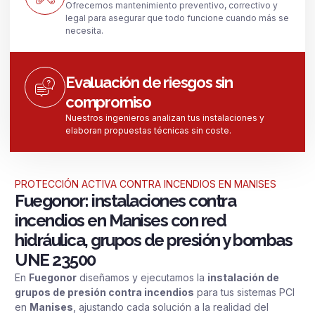
Ofrecemos mantenimiento preventivo, correctivo y
legal para asegurar que todo funcione cuando más se
necesita.
Evaluación de riesgos sin
compromiso
Nuestros ingenieros analizan tus instalaciones y
elaboran propuestas técnicas sin coste.
PROTECCIÓN ACTIVA CONTRA INCENDIOS EN MANISES
Fuegonor: instalaciones contra
incendios en Manises con red
hidráulica, grupos de presión y bombas
UNE 23500
En
Fuegonor
diseñamos y ejecutamos la
instalación de
grupos de presión contra incendios
para tus sistemas PCI
en
Manises
, ajustando cada solución a la realidad del