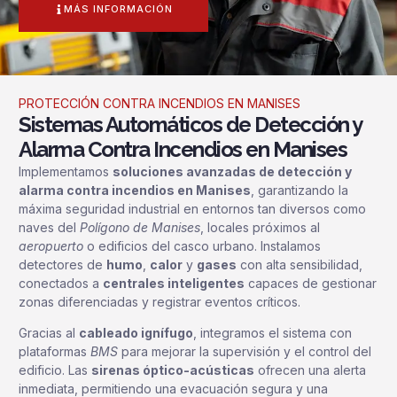
MÁS INFORMACIÓN
PROTECCIÓN CONTRA INCENDIOS EN MANISES
Sistemas Automáticos de Detección y
Alarma Contra Incendios en Manises
Implementamos
soluciones avanzadas de detección y
alarma contra incendios en Manises
, garantizando la
máxima seguridad industrial en entornos tan diversos como
naves del
Polígono de Manises
, locales próximos al
aeropuerto
o edificios del casco urbano. Instalamos
detectores de
humo
,
calor
y
gases
con alta sensibilidad,
conectados a
centrales inteligentes
capaces de gestionar
zonas diferenciadas y registrar eventos críticos.
Gracias al
cableado ignífugo
, integramos el sistema con
plataformas
BMS
para mejorar la supervisión y el control del
edificio. Las
sirenas óptico-acústicas
ofrecen una alerta
inmediata, permitiendo una evacuación segura y una