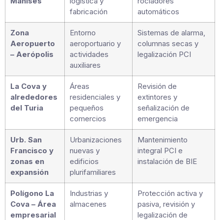
Manises
logística y
rociadores
fabricación
automáticos
Zona
Entorno
Sistemas de alarma,
Aeropuerto
aeroportuario y
columnas secas y
– Aerópolis
actividades
legalización PCI
auxiliares
La Cova y
Áreas
Revisión de
alrededores
residenciales y
extintores y
del Turia
pequeños
señalización de
comercios
emergencia
Urb. San
Urbanizaciones
Mantenimiento
Francisco y
nuevas y
integral PCI e
zonas en
edificios
instalación de BIE
expansión
plurifamiliares
Polígono La
Industrias y
Protección activa y
Cova – Área
almacenes
pasiva, revisión y
empresarial
legalización de