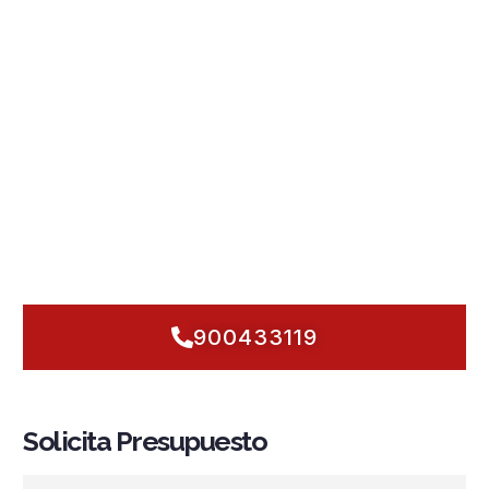
denso, talleres, viviendas y naves del polígono.
Integramos
sistemas PCI
, detección y alarma fiable,
rociadores automáticos
, grupos de presión estables,
hidrantes y BIE preparados para responder incluso con
vientos de poniente
y clima mediterráneo. Todo bajo
normativa vigente y pensado para minimizar riesgos reales.
Trabajamos con
mantenimiento preventivo
, formación
básica a tu equipo y una planificación clara para que cada
instalación funcione cuando más importa. ¿Tu edificio
necesita seguridad inmediata? Estamos cerca, con
soluciones a medida y tiempos de respuesta de barrio.
900433119
Solicita Presupuesto
Nombre