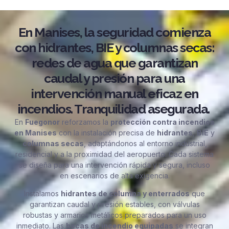
En Manises, la seguridad comienza
con hidrantes, BIE y columnas secas:
redes de agua que garantizan
caudal y presión para una
intervención manual eficaz en
incendios. Tranquilidad asegurada.
En
Fuegonor
reforzamos la
protección contra incendios
en Manises
con la instalación precisa de
hidrantes
,
BIE
y
columnas secas
, adaptándonos al entorno industrial,
residencial y a la proximidad del aeropuerto. Cada sistema
se diseña para una intervención rápida y segura, incluso
en escenarios de alta exigencia.
Instalamos
hidrantes de columna y enterrados
que
garantizan caudal y presión estables, con válvulas
robustas y armarios metálicos preparados para un uso
inmediato. Las
bocas de incendio equipadas
se integran