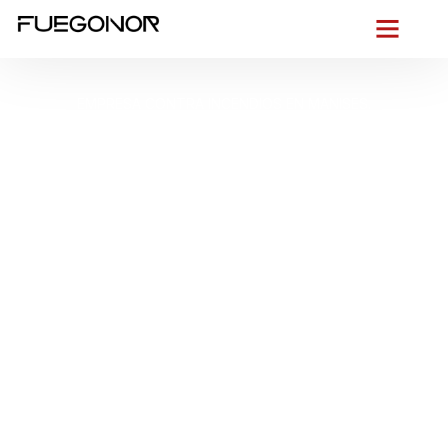
EMPRESA CONTRA INCENDIOS EN MANISES.
Instalación de
sistemas de
protección contra
incendios en Manises.
Empresa instaladora
autorizada RIPCI
Desde
Manises
, entre su tradición cerámica y la actividad
constante del
aeropuerto
, actuamos con rapidez para que
tu edificio esté siempre un paso por delante del riesgo. En
Fuegonor
diseñamos e instalamos
protección contra
incendios en Manises
adaptada a su entramado urbano