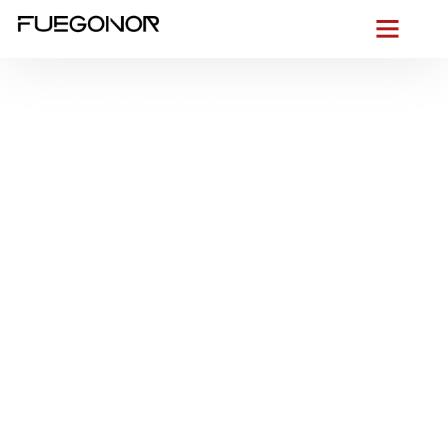
EMPRESA CONTRA INCENDIOS EN LES FRANQUESES DEL
VALLÈS.
Instalación de
sistemas de
protección contra
incendios en Les
Franqueses del Vallès.
Expertos en
instalaciones
hidráulicas PCI