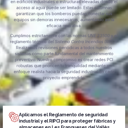
en edificios industriales o estructuras elevadas donde el
acceso al agua puede ser limitado. Estas columnas
garantizan que los bomberos puedan conectar sus
equipos sin demoras innecesarias, aumentando así la
eficacia operativa.
Cumplimos estrictamente con las normas
UNE 23500
y el
reglamento técnico del
Sistema Contra Incendios (RIPCI)
.
Realizamos revisiones periódicas a todos nuestros
sistemas como parte fundamental del mantenimiento
preventivo. Nuestro compromiso es crear redes PCI
robustas que prioricen tu tranquilidad mediante un
enfoque realista hacia la seguridad industrial en cada
proyecto emprendido.
Aplicamos el Reglamento de seguridad
industrial y el RIPCI para proteger fábricas y
almacenes en Les Franqueses del Vallès