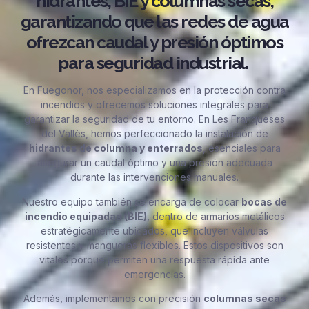
hidrantes, BIE y columnas secas,
garantizando que las redes de agua
ofrezcan caudal y presión óptimos
para seguridad industrial.
En Fuegonor, nos especializamos en la protección contra
incendios y ofrecemos soluciones integrales para
garantizar la seguridad de tu entorno. En Les Franqueses
del Vallès, hemos perfeccionado la instalación de
hidrantes de columna y enterrados
, esenciales para
asegurar un caudal óptimo y una presión adecuada
durante las intervenciones manuales.
Nuestro equipo también se encarga de colocar
bocas de
incendio equipadas (BIE)
, dentro de armarios metálicos
estratégicamente ubicados, que incluyen válvulas
resistentes y mangueras flexibles. Estos dispositivos son
vitales porque permiten una respuesta rápida ante
emergencias.
Además, implementamos con precisión
columnas secas