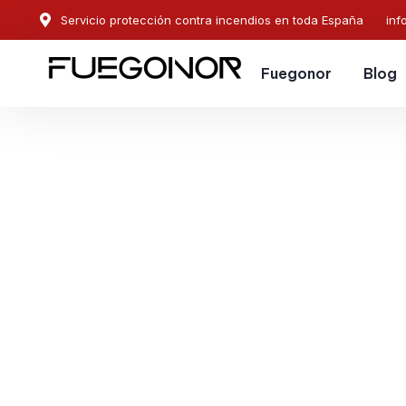
Servicio protección contra incendios en toda España
inf
Fuegonor
Blog
EMPRESA CONTRA INCENDIOS EN LASARTE-ORIA.
Instalación de sistema
protección contra ince
Lasarte-Oria. Solucione