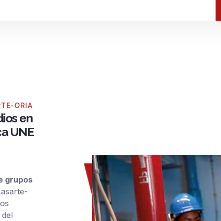
RTE-ORIA
dios en
ica UNE
de grupos
Lasarte-
íos
 del