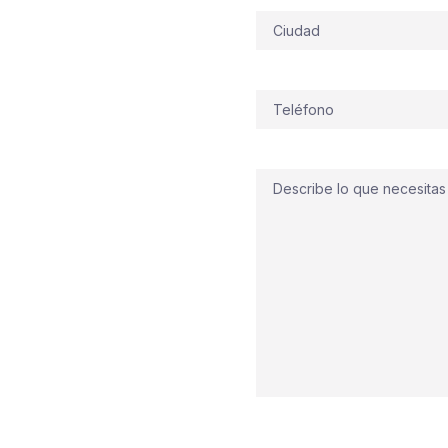
ales
Dirección
 Lasarte-Oria, con su
alleres entre viviendas,
 incendios en Lasarte-
Teléfono
(Obligatorio)
garajes cerrados y a
a incendios
real del día a
arma
,
rociadores
Comentario
E
para proteger cada
s la
normativa
y la
ción limpia y
a del hipódromo o en una
gurosa y respuesta
pezamos?