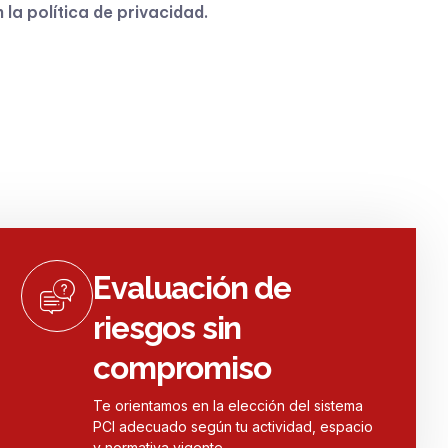
n la
política de privacidad
.
Evaluación de
riesgos sin
compromiso
Te orientamos en la elección del sistema
PCI adecuado según tu actividad, espacio
y normativa vigente.