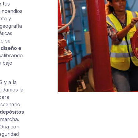
 tus
incendios
nto y
 geografía
áticas
po se
l
diseño e
calibrando
 bajo
 y a la
alidamos la
para
escenario.
 depósitos
 marcha.
-Oria con
eguridad