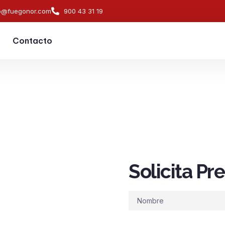
o@fuegonor.com
900 43 31 19
Contacto
Solicita P
s de
ndios en
Nombre
s PCI