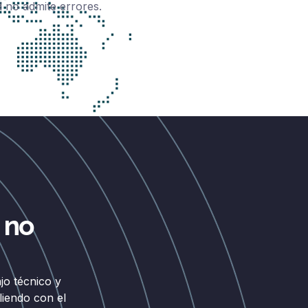
 no admite errores.
 no
jo técnico y
liendo con el