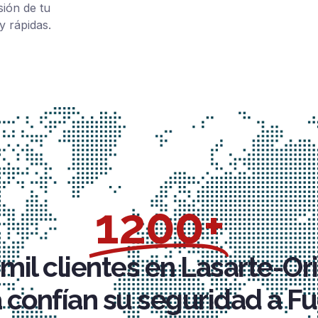
sión de tu
y rápidas.
1200+
mil clientes en Lasarte-Ori
 confían su seguridad a Fu