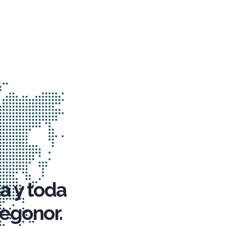
a y toda
egonor.