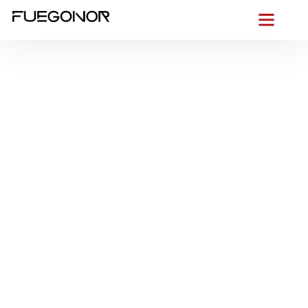
EMPRESA CONTRA INCENDIOS EN LANGREO.
Instalación de
sistemas de
protección contra
incendios en Langreo.
Garantizamos caudal,
presión y seguridad
Desde la
cuenca del Nalón
entendemos la seguridad con
mirada asturiana. En
Langreo
, donde conviven entornos
urbanos densos entre
Sama
,
La Felguera
y
Ciaño
, naves
en
Riaño
y un clima húmedo que no perdona, diseñamos
instalaciones contra incendios en Langreo
que