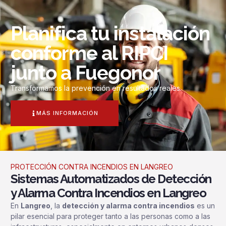
Planifica tu instalación
conforme al RIPCI
junto a Fuegonor
Transformamos la prevención en resultados reales.
MÁS INFORMACIÓN
PROTECCIÓN CONTRA INCENDIOS EN LANGREO
Sistemas Automatizados de Detección
y Alarma Contra Incendios en Langreo
En
Langreo
, la
detección y alarma contra incendios
es un
pilar esencial para proteger tanto a las personas como a las