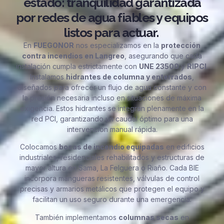
estado: tranquilidad garantizada
por redes de agua fiables y equipos
listos para actuar.
En
FUEGONOR
nos especializamos en la
protección
contra incendios en Langreo
, asegurando que cada
instalación cumpla estrictamente con
UNE 23500
y
RIPCI
.
Instalamos
hidrantes de columna y enterrados
,
diseñados para ofrecer un flujo de agua constante y con
la presión necesaria incluso en situaciones de máxima
exigencia. Estos hidrantes se integran plenamente en la
red PCI, garantizando un caudal óptimo para una
intervención manual rápida.
Colocamos
bocas de incendio equipadas
en edificios
industriales, residenciales rehabilitados y estructuras de
mayor altura en Sama, La Felguera o Riaño. Cada BIE
incorpora mangueras resistentes, válvulas de control
precisas y armarios metálicos que protegen el equipo y
facilitan un uso seguro durante una emergencia.
También implementamos
columnas secas
en