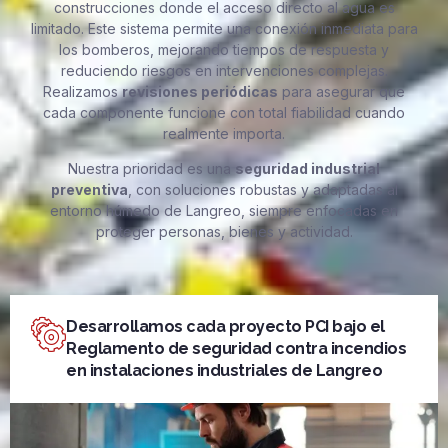
construcciones donde el acceso directo al agua es
limitado. Este sistema permite una conexión inmediata para
los bomberos, mejorando tiempos de respuesta y
reduciendo riesgos en intervenciones complejas.
Realizamos
revisiones periódicas
para asegurar que
cada componente funcione con total fiabilidad cuando
realmente importa.
Nuestra prioridad es una
seguridad industrial
preventiva
, con soluciones robustas y adaptadas al
entorno húmedo de Langreo, siempre enfocadas en
proteger personas, bienes y actividad.
Desarrollamos cada proyecto PCI bajo el
Reglamento de seguridad contra incendios
en instalaciones industriales de Langreo