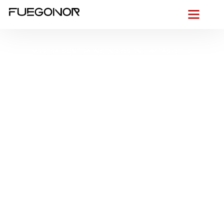
EMPRESA CONTRA INCENDIOS EN L´ALFÀS DEL PI.
Instalación de
sistemas de
protección contra
incendios en L´alfàs
del Pi. Protección
integral y
mantenimiento
continuo
Entre
l’Albir
y el casco urbano, conocemos cada rincón de L