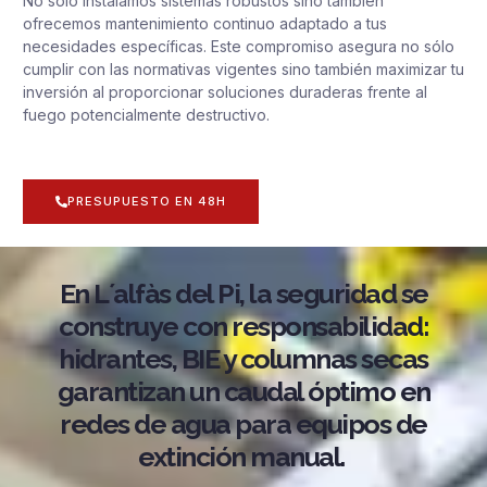
No solo instalamos sistemas robustos sino también
ofrecemos mantenimiento continuo adaptado a tus
necesidades específicas. Este compromiso asegura no sólo
cumplir con las normativas vigentes sino también maximizar tu
inversión al proporcionar soluciones duraderas frente al
fuego potencialmente destructivo.
PRESUPUESTO EN 48H
En L´alfàs del Pi, la seguridad se
construye con responsabilidad:
hidrantes, BIE y columnas secas
garantizan un caudal óptimo en
redes de agua para equipos de
extinción manual.