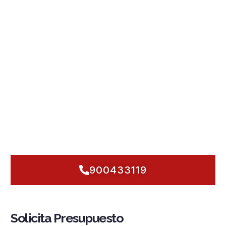
´alfàs del Pi: edificios residenciales, hoteles y locales que
conviven con el
clima mediterráneo
y la brisa salina. Por
eso, diseñamos
instalaciones contra incendios en L´alfàs
del Pi
que responden al entorno:
sistemas PCI
con
detección y alarma
inteligente,
rociadores automáticos
,
grupos de presión
estabilizados,
hidrantes
y
BIE
listos
para actuar. Hablamos en serio de
mantenimiento
preventivo, de cumplir
normativa
sin fricciones y de elevar
la
seguridad contra incendios
en bloques altos y
urbanizaciones abiertas al turismo. Sabemos que necesitas
proteger tu edificio ya: planificamos, instalamos y verificamos
sin demoras, con soluciones adaptadas a la actividad local.
Con Fuegonor, actuamos hoy
para que mañana solo
importe la tranquilidad.
900433119
Solicita Presupuesto