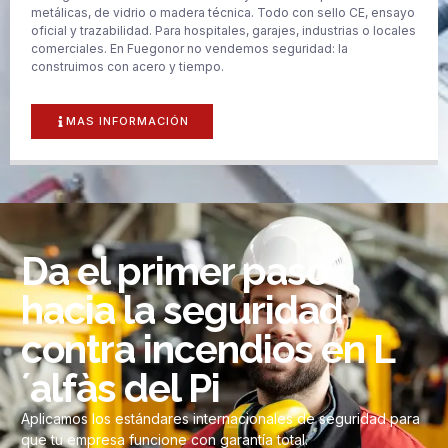
metálicas, de vidrio o madera técnica. Todo con sello CE, ensayo
oficial y trazabilidad. Para hospitales, garajes, industrias o locales
comerciales. En Fuegonor no vendemos seguridad: la
construimos con acero y tiempo.
MAS INFORMACIÓN
Da el primer paso
hacia la seguridad
contra incendios en L
´alfàs del Pi
Aplicamos los estándares internacionales de seguridad para
que tu empresa funcione con garantía total.