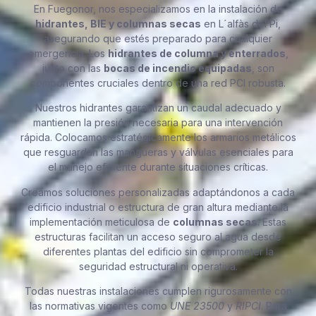
En Fuegonor, nos especializamos en la instalación de
hidrantes, BIE y columnas secas
en L´alfàs del Pi,
asegurando que estés preparado para cualquier
emergencia. Los
hidrantes de columna y enterrados
,
junto con las
bocas de incendio equipadas
, son
componentes cruciales dentro de una red PCI robusta.
Nuestros hidrantes garantizan un caudal adecuado y
mantienen la presión necesaria para una intervención
rápida. Colocamos estratégicamente los armarios metálicos
que resguardan las mangueras y válvulas esenciales para
el manejo eficiente durante situaciones críticas.
Creamos soluciones personalizadas adaptándonos a cada
edificio industrial o estructura de gran altura mediante la
implementación meticulosa de
columnas secas
. Estas
estructuras facilitan un acceso seguro al agua desde
diferentes plantas del edificio sin comprometer la
seguridad estructural ni operativa.
Todas nuestras instalaciones cumplen rigurosamente con
las normativas vigentes como
UNE 23500
y
RIPCI
. Para