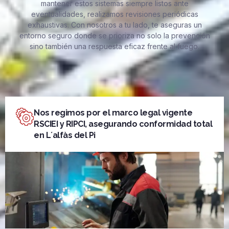
mantener estos sistemas siempre listos ante
eventualidades, realizamos revisiones periódicas
exhaustivas. Con nosotros a tu lado, te aseguras un
entorno seguro donde se prioriza no solo la prevención
sino también una respuesta eficaz frente al fuego.
Nos regimos por el marco legal vigente
RSCIEI y RIPCI, asegurando conformidad total
en L´alfàs del Pi