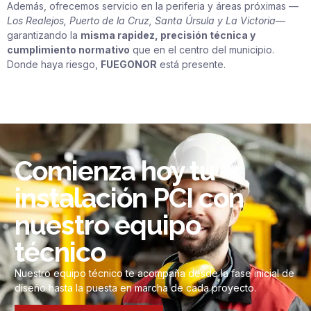
Además, ofrecemos servicio en la periferia y áreas próximas —
Los Realejos, Puerto de la Cruz, Santa Úrsula y La Victoria
—
garantizando la
misma rapidez, precisión técnica y
cumplimiento normativo
que en el centro del municipio.
Donde haya riesgo,
FUEGONOR
está presente.
Comienza hoy tu
instalación PCI con
nuestro equipo
técnico
Nuestro equipo técnico te acompaña desde la fase inicial de
diseño hasta la puesta en marcha de cada proyecto.