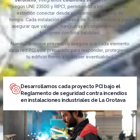
según UNE 23500 y RIPCI, permitiendo a los equipos de
extinción conectar desde el exterior sin pérdida de
tiempo. Cada instalación se revisa de forma periódica para
asegurar que válvulas, mangueras y componentes clave
funcionen con total fiabilidad.
Nuestro enfoque preventivo asegura que cada elemento
de la red PCI esté preparado para responder, protegiendo
tu edificio frente a cualquier eventualidad.
Desarrollamos cada proyecto PCI bajo el
Reglamento de seguridad contra incendios
en instalaciones industriales de La Orotava