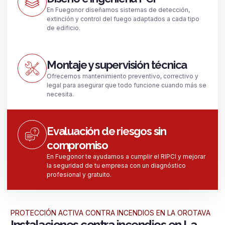
En Fuegonor diseñamos sistemas de detección,
extinción y control del fuego adaptados a cada tipo
de edificio.
Montaje y supervisión técnica
Ofrecemos mantenimiento preventivo, correctivo y
legal para asegurar que todo funcione cuando más se
necesita.
Evaluación de riesgos sin
compromiso
En Fuegonor te ayudamos a cumplir el RIPCI y mejorar
la seguridad de tu empresa con un diagnóstico
profesional y gratuito.
PROTECCIÓN ACTIVA CONTRA INCENDIOS EN LA OROTAVA
Instalaciones contra incendios en La