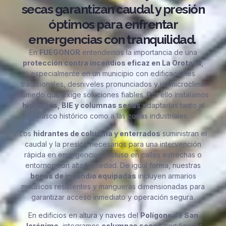
secas garantizan caudal y presión
óptimos para enfrentar
emergencias con tranquilidad.
En
FUEGONOR
entendemos la importancia de una
protección contra incendios eficaz en La Orotava
,
especialmente en un municipio con edificaciones
tradicionales, desniveles pronunciados y un microclima
húmedo que exige soluciones fiables. Por ello instalamos
hidrantes, BIE y columnas secas
adaptadas tanto al
casco histórico como a las zonas industriales.
Los
hidrantes de columna y enterrados
suministran el
caudal y la presión necesarios para una intervención
rápida en emergencias, incluso en calles estrechas o
entornos con alta humedad. De igual forma, nuestras
bocas de incendio equipadas
incluyen armarios
metálicos resistentes y mangueras dimensionadas para
garantizar acceso inmediato y operación segura.
En edificios en altura y naves del
Polígono de San
Jerónimo
, integramos
columnas secas
certificadas