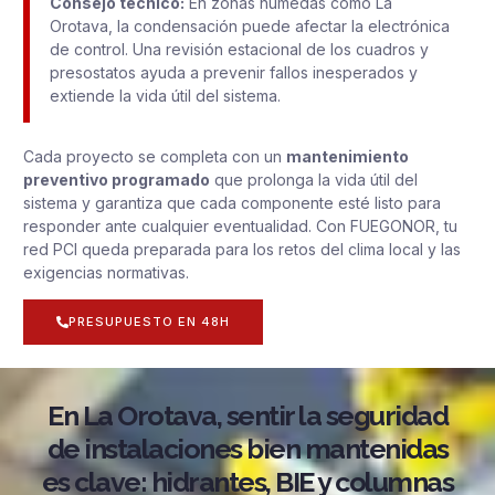
Consejo técnico:
En zonas húmedas como La
Orotava, la condensación puede afectar la electrónica
de control. Una revisión estacional de los cuadros y
presostatos ayuda a prevenir fallos inesperados y
extiende la vida útil del sistema.
Cada proyecto se completa con un
mantenimiento
preventivo programado
que prolonga la vida útil del
sistema y garantiza que cada componente esté listo para
responder ante cualquier eventualidad. Con FUEGONOR, tu
red PCI queda preparada para los retos del clima local y las
exigencias normativas.
PRESUPUESTO EN 48H
En La Orotava, sentir la seguridad
de instalaciones bien mantenidas
es clave: hidrantes, BIE y columnas