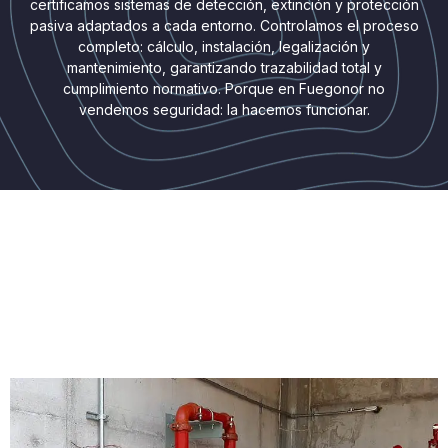
certificamos sistemas de detección, extinción y protección
pasiva adaptados a cada entorno. Controlamos el proceso
completo: cálculo, instalación, legalización y
mantenimiento, garantizando trazabilidad total y
cumplimiento normativo. Porque en Fuegonor no
vendemos seguridad: la hacemos funcionar.