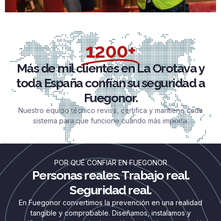
1200+
Más de mil clientes en La Orotava y
toda España confían su seguridad a
Fuegonor.
Nuestro equipo técnico revisa, certifica y mantiene cada
sistema para que funcione cuando más importa.
POR QUÉ CONFIAR EN FUEGONOR
Personas reales. Trabajo real.
Seguridad real.
En Fuegonor convertimos la prevención en una realidad
tangible y comprobable. Diseñamos, instalamos y