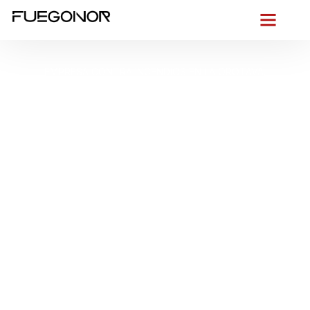
EMPRESA CONTRA INCENDIOS EN LA OROTAVA.
Instalación de
sistemas de
protección contra
incendios en La
Orotava. Protegemos
lo que más importa: tu
empresa
Desde la ladera del
Valle de La Orotava
y entre las calles
empedradas del casco histórico, actuamos con la rapidez
que exige un entorno único. En
La Orotava
, donde el