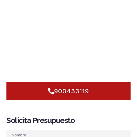
Zaisa, con clima atlántico húmedo que exige respuestas
rápidas y fiables. Diseñamos y ejecutamos
instalaciones
contra incendios en Irun
integrales:
sistemas PCI
con
detección y alarma
inteligente,
rociadores automáticos
,
grupos de presión
,
hidrantes
y
BIE
dimensionados para
bloques residenciales, comercios de San Miguel o
pabellones logísticos. Cumplimos la
normativa
al detalle y
priorizamos la
seguridad contra incendios
con planes de
mantenimiento
preventivo y acción inmediata, pensados
para la actividad industrial y el tránsito transfronterizo.
Hablemos hoy:
anticiparnos
es la diferencia entre un susto y
un incidente. ¿Empezamos a proteger lo tuyo, ahora?
900433119
Solicita Presupuesto
Nombre