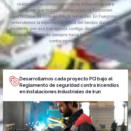
realizando revisiones periódicas exhaustivas para
asegurar que todos nuestros equipos funcionen
perfectamente cuando más lo necesites. En Fuegonor
entendemos la importancia crítica del tiempo durante un
incidente: por eso trabajamos contigo desde un enfoque
preventivo orientado siempre hacia la máxima protección
contra incendios.
Desarrollamos cada proyecto PCI bajo el
Reglamento de seguridad contra incendios
en instalaciones industriales de Irun