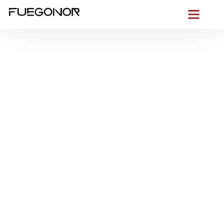
EMPRESA CONTRA INCENDIOS EN IRUN.
Instalación de
sistemas de
protección contra
incendios en Irun.
Protección integral y
mantenimiento
continuo
Desde la experiencia y con los cinco sentidos en alerta
,
nos ponemos a tu lado para proteger tu edificio en Irun: un
entorno urbano denso, entre el Bidasoa y las naves de