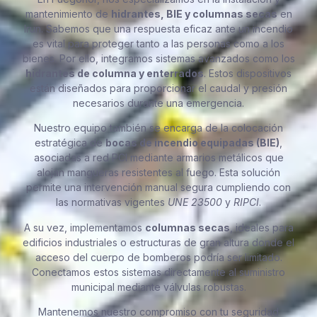
mantenimiento de
hidrantes, BIE y columnas secas
en
Irun. Sabemos que una respuesta eficaz ante un incendio
es vital para proteger tanto a las personas como a los
bienes. Por ello, integramos sistemas avanzados como los
hidrantes de columna y enterrados
. Estos dispositivos
están diseñados para proporcionar el caudal y presión
necesarios durante una emergencia.
Nuestro equipo también se encarga de la colocación
estratégica de
bocas de incendio equipadas (BIE)
,
asociadas a red PCI mediante armarios metálicos que
alojan mangueras resistentes al fuego. Esta solución
permite una intervención manual segura cumpliendo con
las normativas vigentes
UNE 23500
y
RIPCI
.
A su vez, implementamos
columnas secas
, ideales para
edificios industriales o estructuras de gran altura donde el
acceso del cuerpo de bomberos podría ser limitado.
Conectamos estos sistemas directamente al suministro
municipal mediante válvulas robustas.
Mantenemos nuestro compromiso con tu seguridad