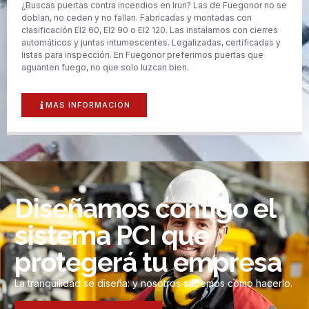
¿Buscas puertas contra incendios en Irun? Las de Fuegonor no se
doblan, no ceden y no fallan. Fabricadas y montadas con
clasificación EI2 60, EI2 90 o EI2 120. Las instalamos con cierres
automáticos y juntas intumescentes. Legalizadas, certificadas y
listas para inspección. En Fuegonor preferimos puertas que
aguanten fuego, no que solo luzcan bien.
MAS INFORMACIÓN
Diseñamos contigo el
sistema PCI que
protegerá tu empresa
La tranquilidad se diseña: y nosotros sabemos cómo hacerlo.