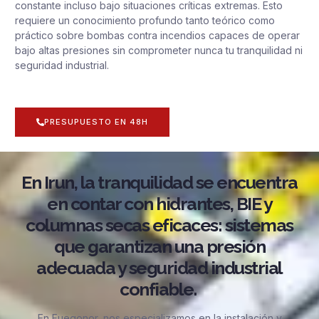
constante incluso bajo situaciones críticas extremas. Esto
requiere un conocimiento profundo tanto teórico como
práctico sobre bombas contra incendios capaces de operar
bajo altas presiones sin comprometer nunca tu tranquilidad ni
seguridad industrial.
PRESUPUESTO EN 48H
En Irun, la tranquilidad se encuentra
en contar con hidrantes, BIE y
columnas secas eficaces: sistemas
que garantizan una presión
adecuada y seguridad industrial
confiable.
En Fuegonor, nos especializamos en la instalación y