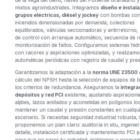
de la vega del Genil, naves del Poniente Granadino 
mixtos agroindustriales. Integramos
diseño e instal
grupos eléctricos, diésel y jockey
con bombas con
incendios dimensionadas por demanda, colectores
equilibrados, válvulas seccionadoras y antirretorno,
de control con arranque automático, secuencia de r
monitorización de fallos. Configuramos sistemas hidr
con racores y aspiraciones optimizadas, y realizam
automáticas periódicas con registro de caudal y pres
Garantizamos la adaptación a la
norma UNE 23500
cálculo del NPSH hasta la selección de equipos de
los criterios de redundancia. Aseguramos la
integra
depósitos y red PCI
existente, ajustando aspiracion
aljibes, lazos anillados y acometidas en polígonos lo
mantener un caudal y presión constantes en cualqui
escenario. Si necesitas seguridad industrial robusta, 
proponemos un plan claro: auditoría in situ, ingenier
detalle, instalación certificada y mantenimiento PCI p
para que no pares tu actividad. Hablemos y progr