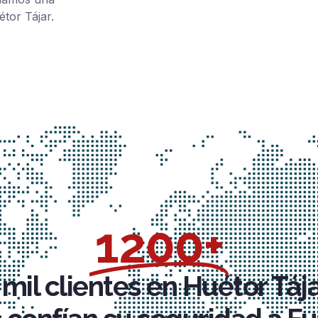
étor Tájar.
1200+
mil clientes en Huétor Tája