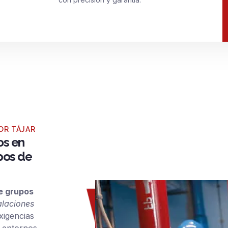
OR TÁJAR
os en
upos de
de grupos
alaciones
xigencias