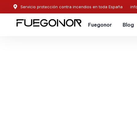
Servicio protección contra incendios en toda España
inf
Fuegonor
Blog
EMPRESA CONTRA INCENDIOS EN HUÉTOR TÁJAR.
Instalación de sistema
protección contra ince
Huétor Tájar. Control to