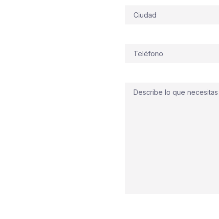
tomáticos
Dirección
r del verano aprieta y las
enciales y locales a pie
ro: proteger tu edificio
Teléfono
(Obligatorio)
amos y ejecutamos
a medida, integrando
pos de presión
,
Comentario
bano y la actividad
lanificamos
dad contra incendios
cuenta. Hoy mismo
 edificio preparado para
e importa, sin rodeos ni