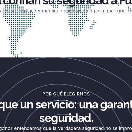
 confían su seguridad a Fu
 revisa, certifica y mantiene cada sistema para que funci
POR QUÉ ELEGIRNOS
que un servicio: una garant
seguridad.
gonor entendemos que la verdadera seguridad no se improv