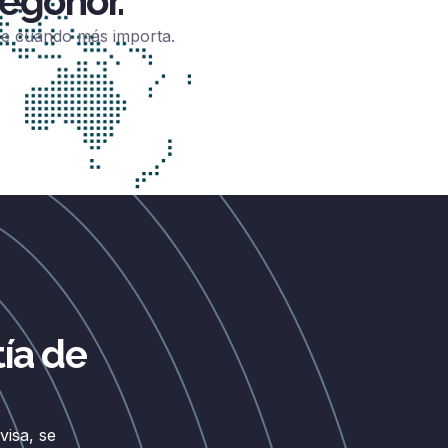
egonor.
one cuando más importa.
ía de
isa, se