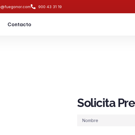
o@fuegonor.com
900 43 31 19
Contacto
Solicita P
s de
ndios en
Nombre
tal del