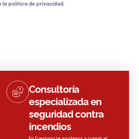
n la
política de privacidad
.
Consultoría
especializada en
seguridad contra
incendios
En Fuegonor te ayudamos a cumplir el