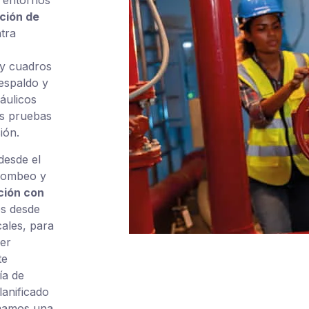
y entornos
ación de
tra
 y cuadros
espaldo y
áulicos
os pruebas
ión.
desde el
 bombeo y
ción con
es desde
cales, para
er
te
ía de
lanificado
amamos una