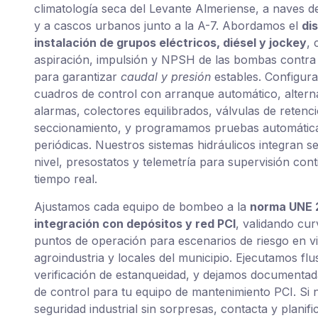
climatología seca del Levante Almeriense, a naves d
y a cascos urbanos junto a la A-7. Abordamos el
di
instalación de grupos eléctricos, diésel y jockey
, 
aspiración, impulsión y NPSH de las bombas contra
para garantizar
caudal y presión
estables. Configur
cuadros de control con arranque automático, altern
alarmas, colectores equilibrados, válvulas de retenc
seccionamiento, y programamos pruebas automátic
periódicas. Nuestros sistemas hidráulicos integran s
nivel, presostatos y telemetría para supervisión con
tiempo real.
Ajustamos cada equipo de bombeo a la
norma UNE 
integración con depósitos y red PCI
, validando cur
puntos de operación para escenarios de riesgo en vi
agroindustria y locales del municipio. Ejecutamos flu
verificación de estanqueidad, y dejamos documentada
de control para tu equipo de mantenimiento PCI. Si 
seguridad industrial sin sorpresas, contacta y planif