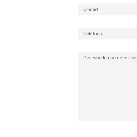
ón de
Dirección
casco urbano en
Teléfono
(Obligatorio)
amos sin dilación:
uércal-Overa
que se
ie de calle y viviendas
tival y el polvo en
Comentario
tección y alarma
sión
dimensionados,
rmativa
al milímetro y
nes de
mantenimiento
 necesita protección hoy?
on rapidez, pensando en
s de fuego típicas del
el riesgo bajo control