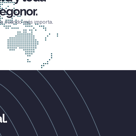
egonor.
one cuando más importa.
l.