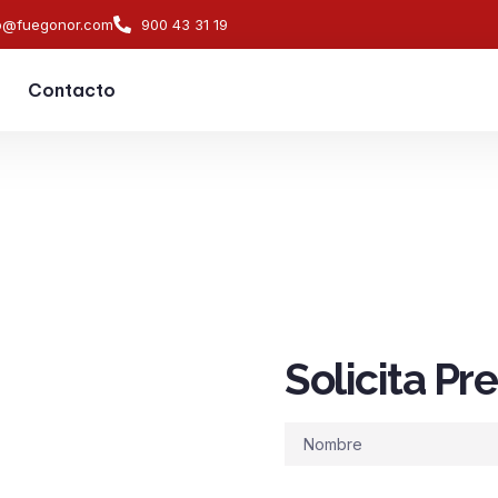
o@fuegonor.com
900 43 31 19
Contacto
A.
Solicita P
s de
ndios en
Nombre
os de