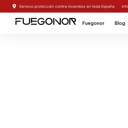
Servicio protección contra incendios en toda España
inf
Fuegonor
Blog
EMPRESA CONTRA INCENDIOS EN HUÉRCAL-OVER
Instalación de sistema
protección contra ince
Huércal-Overa. Servici