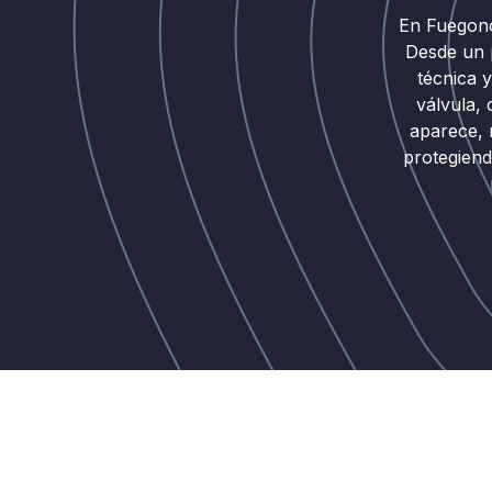
En Fuegono
Desde un p
técnica 
válvula,
aparece, 
protegiend