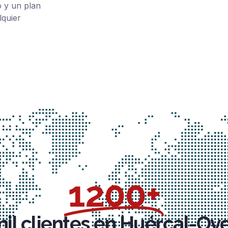
 y un plan
lquier
1200+
il clientes en Huércal-Ove