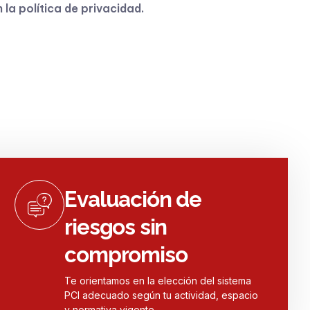
n la
política de privacidad
.
Evaluación de
riesgos sin
compromiso
Te orientamos en la elección del sistema
PCI adecuado según tu actividad, espacio
y normativa vigente.