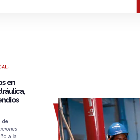
CAL-
os en
ráulica,
endios
n de
laciones
eño a la