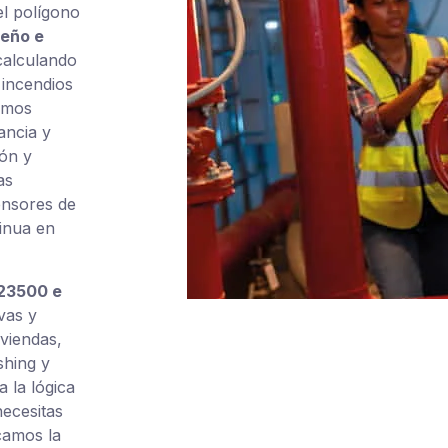
el polígono
seño e
calculando
 incendios
amos
ancia y
ión y
as
ensores de
tinua en
23500 e
vas y
viendas,
shing y
 la lógica
necesitas
icamos la