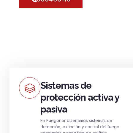
Sistemas de
protección activa y
pasiva
En Fuegonor diseñamos sistemas de
detección, extinción y control del fuego
adaptados a cada tipo de edificio.