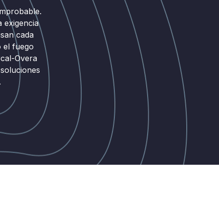
omprobable.
a exigencia
isan cada
 el fuego
rcal-Overa
 soluciones
.