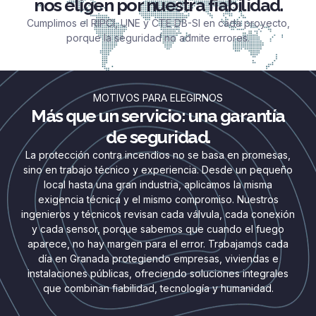
nos eligen por nuestra fiabilidad.
Cumplimos el RIPCI, UNE y CTE DB-SI en cada proyecto,
porque la seguridad no admite errores.
MOTIVOS PARA ELEGIRNOS
Más que un servicio: una garantía
de seguridad.
La protección contra incendios no se basa en promesas,
sino en trabajo técnico y experiencia. Desde un pequeño
local hasta una gran industria, aplicamos la misma
exigencia técnica y el mismo compromiso. Nuestros
ingenieros y técnicos revisan cada válvula, cada conexión
y cada sensor, porque sabemos que cuando el fuego
aparece, no hay margen para el error. Trabajamos cada
día en Granada protegiendo empresas, viviendas e
instalaciones públicas, ofreciendo soluciones integrales
que combinan fiabilidad, tecnología y humanidad.