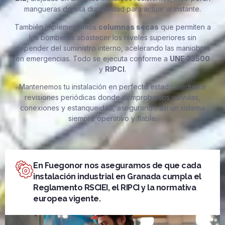
mangueras de alta durabilidad para actuar al instante.
También implementamos
columnas secas
que permiten a
los bomberos abastecer los niveles superiores sin
depender del suministro interno, acelerando las maniobras
en emergencias. Todo se ejecuta conforme a
UNE 23500
y
RIPCI
.
Mantenemos tu instalación en perfecto estado mediante
revisiones periódicas donde comprobamos válvulas,
conexiones y estanqueidad, asegurando así un sistema
siempre operativo y fiable.
En Fuegonor nos aseguramos de que cada
instalación industrial en Granada cumpla el
Reglamento RSCIEI, el RIPCI y la normativa
europea vigente.