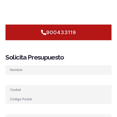
¿Empezamos hoy?
Evaluamos tu riesgo, priorizamos
acciones y dejamos tu edificio en Granada protegido desde
el primer minuto.
900433119
Solicita Presupuesto
Nombre
Dirección
Teléfono
(Obligatorio)