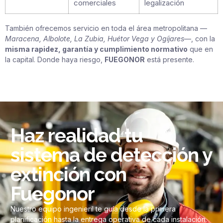
comerciales
legalización
También ofrecemos servicio en toda el área metropolitana —
Maracena, Albolote, La Zubia, Huétor Vega y Ogíjares
—, con la
misma rapidez, garantía y cumplimiento normativo
que en
la capital. Donde haya riesgo,
FUEGONOR
está presente.
Haz realidad tu
sistema de detección y
extinción con
Fuegonor
Nuestro equipo ingenieril te guía desde la primera
planificación hasta la entrega operativa de cada instalación.