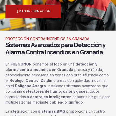
MÁS INFORMACIÓN
PROTECCIÓN CONTRA INCENDIOS EN GRANADA
Sistemas Avanzados para Detección y
Alarma Contra Incendios en Granada
En
FUEGONOR
ponemos el foco en una
detección y
alarma contra incendios en Granada
precisa y rápida,
especialmente necesaria en zonas con gran afluencia como
el
Realejo
,
Centro
,
Zaidín
o áreas con actividad industrial
en el
Polígono Asegra
. Instalamos sistemas avanzados que
combinan
detectores de humo, calor y gases
, todos
conectados a
centrales inteligentes
capaces de gestionar
múltiples zonas mediante
cableado ignífugo
.
La integración con
sistemas BMS
proporciona un control