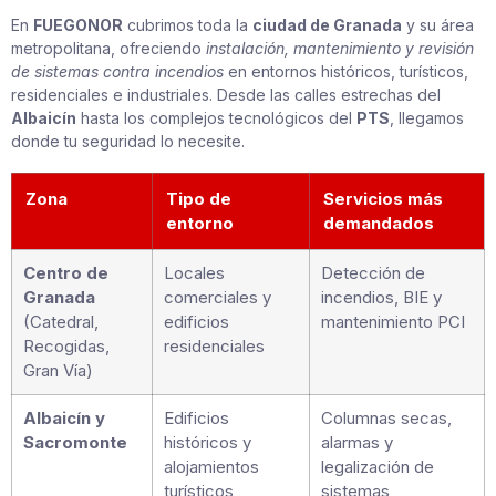
En
FUEGONOR
cubrimos toda la
ciudad de Granada
y su área
metropolitana, ofreciendo
instalación, mantenimiento y revisión
de sistemas contra incendios
en entornos históricos, turísticos,
residenciales e industriales. Desde las calles estrechas del
Albaicín
hasta los complejos tecnológicos del
PTS
, llegamos
donde tu seguridad lo necesite.
Zona
Tipo de
Servicios más
entorno
demandados
Centro de
Locales
Detección de
Granada
comerciales y
incendios, BIE y
(Catedral,
edificios
mantenimiento PCI
Recogidas,
residenciales
Gran Vía)
Albaicín y
Edificios
Columnas secas,
Sacromonte
históricos y
alarmas y
alojamientos
legalización de
turísticos
sistemas