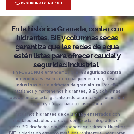
PRESUPUESTO EN 48H
En la histórica Granada, contar con
hidrantes, BIE y columnas secas
garantiza que las redes de agua
estén listas para ofrecer caudal y
seguridad industrial.
En
FUEGONOR
entendemos que la
seguridad contra
incendios
es esencial en cualquier entorno, desde
industrias
hasta
edificios de gran altura
. Por ello,
instalamos y mantenemos
hidrantes, BIE y columnas
secas
en Granada, garantizando una intervención manual
rápida y eficaz cuando más importa.
Instalamos
hidrantes de columna y enterrados
con
caudales estables y presión controlada, integrados en
redes PCI diseñadas para responder sin retrasos. Nuestras
BIE
, alojadas en armarios metálicos resistentes, incorporan