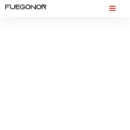
EMPRESA CONTRA INCENDIOS EN GRANADA.
Instalación de
sistemas de
protección contra
incendios en Granada.
Proyectos llave en
mano de protección
PCI
Entre
la ladera y la vega
, en una Granada donde las
callejuelas del Albaicín
conviven con la actividad continua
del
Centro
y los edificios modernos del
Zaidín
, cada