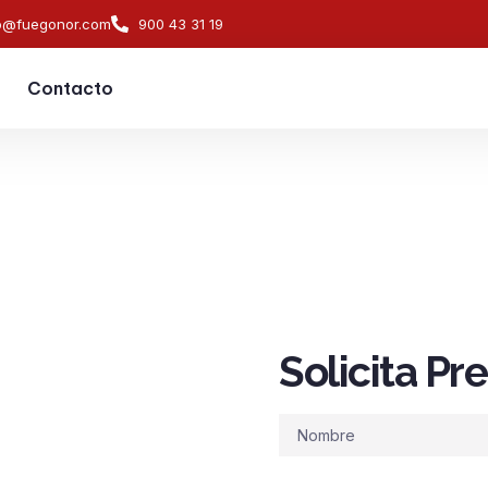
o@fuegonor.com
900 43 31 19
Contacto
Solicita P
s de
ndios en
Nombre
contra