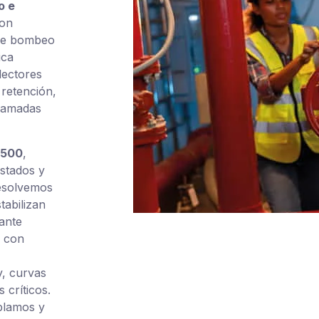
o e
on
 de bombeo
ica
lectores
 retención,
ramadas
3500
,
estados y
resolvemos
tabilizan
ante
o con
y, curvas
 críticos.
ablamos y