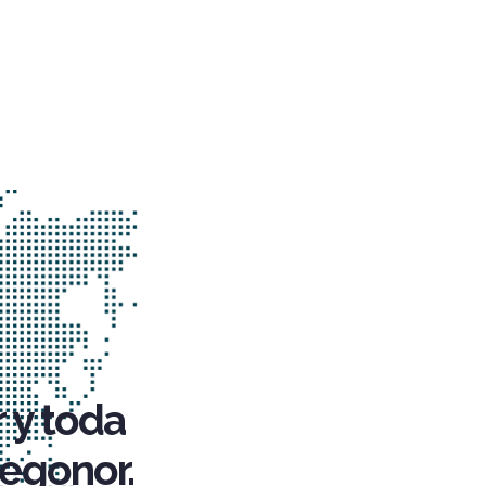
 y toda
egonor.