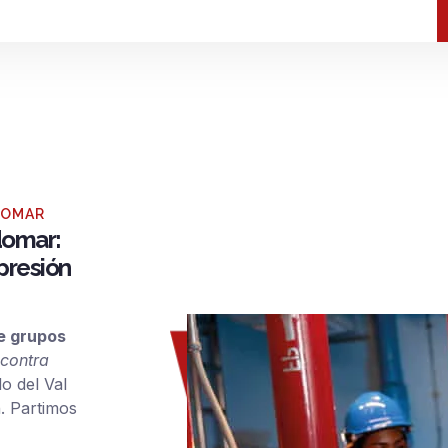
NDOMAR
domar:
 presión
de grupos
 contra
o del Val
. Partimos