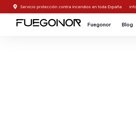
Servicio protección contra incendios en toda España
inf
Fuegonor
Blog
EMPRESA CONTRA INCENDIOS EN GONDOMAR.
Instalación de sistema
protección contra ince
Gondomar. Protección 