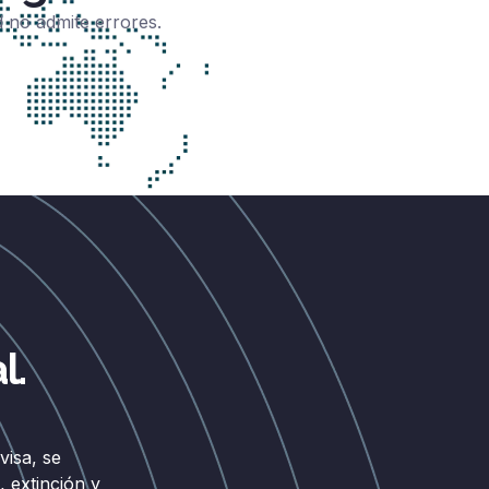
 no admite errores.
l.
isa, se
 extinción y