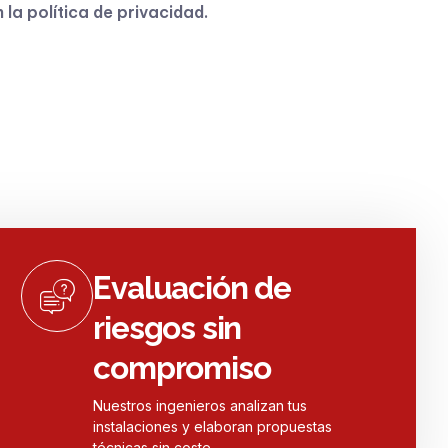
n la
política de privacidad
.
Evaluación de
riesgos sin
compromiso
Nuestros ingenieros analizan tus
instalaciones y elaboran propuestas
técnicas sin coste.