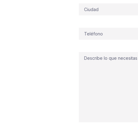
 comerciales
Dirección
on su
entorno urbano
ue Empresarial A Pasaxe
,
Diseñamos y ejecutamos
Teléfono
(Obligatorio)
edida, pensando en el
strechos del casco.
alarma
,
rociadores
Comentario
E
, todo conforme a la
acción inmediata:
mos listo un plan de
ta protección hoy,
un servicio cercano que
nes que funcionan cuando