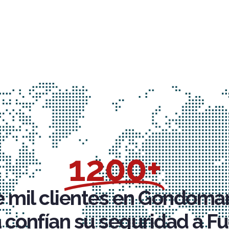
1200+
 mil clientes en Gondomar
 confían su seguridad a Fu