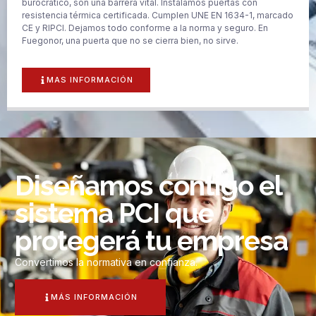
burocrático, son una barrera vital. Instalamos puertas con
resistencia térmica certificada. Cumplen UNE EN 1634-1, marcado
CE y RIPCI. Dejamos todo conforme a la norma y seguro. En
Fuegonor, una puerta que no se cierra bien, no sirve.
MAS INFORMACIÓN
Diseñamos contigo el
sistema PCI que
protegerá tu empresa
Convertimos la normativa en confianza.
MÁS INFORMACIÓN