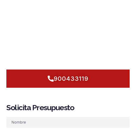
humedad, los sótanos y las naves industriales exigen
soluciones finas. Integramos
sistemas PCI
con
detección y
alarma
inteligente,
rociadores automáticos
,
grupos de
presión
estables,
hidrantes
y
BIE
listos para actuar, todo
conforme a la
normativa
vigente. Priorizamos la
prevención
y la respuesta inmediata, con
mantenimiento
proactivo
para viviendas altas en Viesques o almacenes en Porceyo.
Hablemos hoy: protegemos su actividad y su patrimonio con
rigor técnico y cercanía, para que Gijón siga en marcha,
pase lo que pase.
900433119
Solicita Presupuesto
Nombre