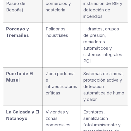
Paseo de
comercios y
instalación de BIE y
Begoña)
hostelería
detección de
incendios
Porceyo y
Polígonos
Hidrantes, grupos
Tremañes
industriales
de presión,
rociadores
automáticos y
sistemas integrales
PCI
Puerto de El
Zona portuaria
Sistemas de alarma,
Musel
e
protección activa y
infraestructuras
detección
críticas
automática de humo
y calor
La Calzada y El
Viviendas y
Extintores,
Natahoyo
zonas
señalización
comerciales
fotoluminiscente y