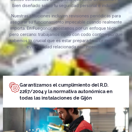
bien diseñado sobre tu seguridad personal e industrial.
Nuestras soluciones incluyen revisiones periódicas para
asegurar su funcionamiento impecable cuando realmente
importa. En Fuegonor apostamos por un enfoque técnico
pero cercano: trabajamos codo con codo contigo porque
sabemos lo crucial que es estar preparado ante cualquier
eventualidad relacionada con incendios.
Garantizamos el cumplimiento del R.D.
2267/2004 y la normativa autonómica en
todas las instalaciones de Gijón