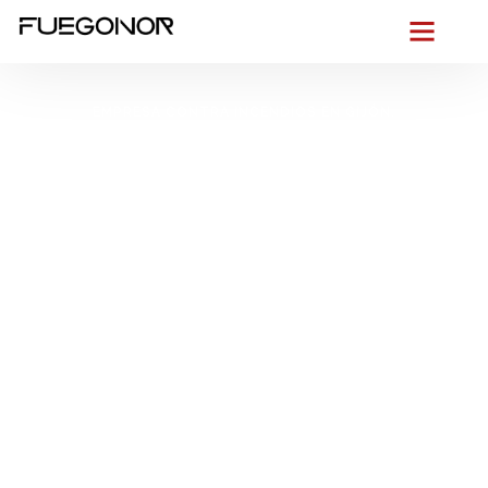
EMPRESA CONTRA INCENDIOS EN GIJÓN.
Instalación de
sistemas de
protección contra
incendios en Gijón.
Seguridad y fiabilidad
en cada instalación
Desde la primera bocanada de bruma cantábrica sabemos lo
que nos jugamos en Gijón:
seguridad contra incendios
sin
excusas. En Fuegonor diseñamos y ejecutamos
instalaciones
contra incendios en Gijón
a la medida de su edificio, ya esté
en Cimavilla, La Calzada o junto a El Musel, donde la