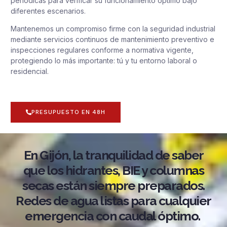
periódicas para verificar su funcionamiento óptimo bajo
diferentes escenarios.
Mantenemos un compromiso firme con la seguridad industrial
mediante servicios continuos de mantenimiento preventivo e
inspecciones regulares conforme a normativa vigente,
protegiendo lo más importante: tú y tu entorno laboral o
residencial.
PRESUPUESTO EN 48H
En Gijón, la tranquilidad de saber
que los hidrantes, BIE y columnas
secas están siempre preparados.
Redes de agua listas para cualquier
emergencia con caudal óptimo.