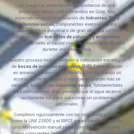
En Fuegonor, entendemos la importancia de una
protección eficaz contra incendios en Gijón. Nos
especializamos en la instalación de
hidrantes, BIE y
columnas secas
, componentes esenciales para
cualquier edificio industrial o de gran altura. La correcta
disposición de
hidrantes de columna y enterrados
asegura que tanto el caudal como la presión sean óptimos
durante una emergencia.
Nuestro proceso incluye también la colocación estratégica
de
bocas de incendio equipadas (BIE)
. Estas se alojan
en armarios metálicos bien identificados, facilitando un
acceso rápido a válvulas y mangueras cuando más se
necesita. Además, las
columnas secas
, fundamentales
para edificaciones altas, permiten que el agua alcance
rápidamente los pisos superiores sin problemas
adicionales.
Cumplimos rigurosamente con las normativas vigentes
como la
UNE 23500
y el
RIPCI
, garantizando así no solo
una intervención manual segura sino también efectiva.
Somos conscientes del impacto que tiene un sistema PCI