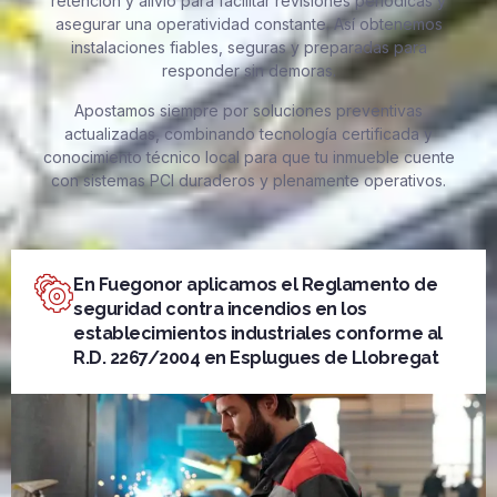
retención y alivio para facilitar revisiones periódicas y
asegurar una operatividad constante. Así obtenemos
instalaciones fiables, seguras y preparadas para
responder sin demoras.
Apostamos siempre por soluciones preventivas
actualizadas, combinando tecnología certificada y
conocimiento técnico local para que tu inmueble cuente
con sistemas PCI duraderos y plenamente operativos.
En Fuegonor aplicamos el Reglamento de
seguridad contra incendios en los
establecimientos industriales conforme al
R.D. 2267/2004 en Esplugues de Llobregat