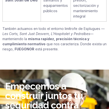
Sant Joan de Déu
sanitarios y
presión,
equipamientos
sectorización y
públicos
mantenimiento
integral
También actuamos en todo el entorno limítrofe de Esplugues —
Les Corts, Sant Just Desvern, L’Hospitalet y Pedralbes
—
manteniendo la
misma rapidez, precisión técnica y
cumplimiento normativo
que nos caracteriza. Donde exista un
riesgo,
FUEGONOR
está presente.
Empecemos a
construir juntos tu
seguridad contra