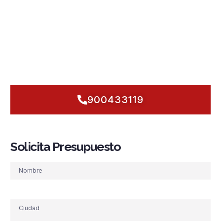
disponibilidad total y tiempos de respuesta mínimos.
Actuamos con cercanía y rigor: analizamos riesgos in situ,
estudiamos recorridos de evacuación, verificamos
descargas y sectorización, y dejamos tu edificio listo para
actuar en cuestión de segundos.
¿Empezamos hoy a
blindar tu edificio con soluciones fiables, rápidas y
adaptadas a Esplugues de Llobregat?
900433119
Solicita Presupuesto
Nombre
Dirección