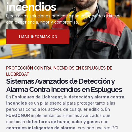
incendios
Ejecutamos soluciones que combinan equipos de extinción
con experiencia, rigor y compromiso.
MÁS INFORMACIÓN
PROTECCIÓN CONTRA INCENDIOS EN ESPLUGUES DE
LLOBREGAT
Sistemas Avanzados de Detección y
Alarma Contra Incendios en Esplugues
En
Esplugues de Llobregat
, la
detección y alarma contra
incendios
es un pilar esencial para proteger tanto a las
personas como a los activos de cualquier edificio. En
FUEGONOR
implementamos sistemas avanzados que
combinan
detectores de humo, calor y gases
con
centrales inteligentes de alarma
, creando una red PCI