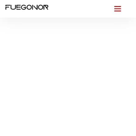
EMPRESA CONTRA INCENDIOS EN ESPLUGUES DE
LLOBREGAT.
Instalación de
sistemas de
protección contra
incendios en
Esplugues de
Llobregat.
Instaladores de
extintores, hidrantes y