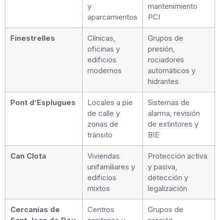
y
mantenimiento
aparcamientos
PCI
Finestrelles
Clínicas,
Grupos de
oficinas y
presión,
edificios
rociadores
modernos
automáticos y
hidrantes
Pont d’Esplugues
Locales a pie
Sistemas de
de calle y
alarma, revisión
zonas de
de extintores y
tránsito
BIE
Can Clota
Viviendas
Protección activa
unifamiliares y
y pasiva,
edificios
detección y
mixtos
legalización
Cercanías de
Centros
Grupos de