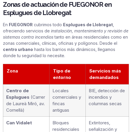
Zonas de actuación de FUEGONOR en
Esplugues de Llobregat
En
FUEGONOR
cubrimos todo
Esplugues de Llobregat
,
ofreciendo servicios de
instalación, mantenimiento y revisión de
sistemas contra incendios
tanto en áreas residenciales como en
zonas comerciales, clínicas, oficinas y polígonos. Desde el
centro urbano
hasta los barrios más dinámicos, llegamos
donde tu seguridad lo necesite.
Zona
Tipo de
Servicios más
entorno
demandados
Centro de
Locales
BIE, detección de
Esplugues
(Carrer
comerciales y
incendios y
de Laureà Miró, av.
fincas
columnas secas
Cornellà)
antiguas
Can Vidalet
Bloques
Extintores,
residenciales
señalización y