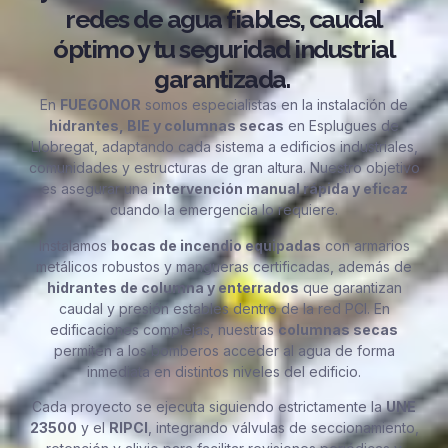
redes de agua fiables, caudal
óptimo y tu seguridad industrial
garantizada.
En
FUEGONOR
somos especialistas en la instalación de
hidrantes, BIE y columnas secas
en Esplugues de
Llobregat, adaptando cada sistema a edificios industriales,
comunidades y estructuras de gran altura. Nuestro objetivo
es asegurar una
intervención manual rápida y eficaz
cuando la emergencia lo requiere.
Instalamos
bocas de incendio equipadas
con armarios
metálicos robustos y mangueras certificadas, además de
hidrantes de columna y enterrados
que garantizan
caudal y presión estables dentro de la red PCI. En
edificaciones complejas, nuestras
columnas secas
permiten a los bomberos acceder al agua de forma
inmediata en distintos niveles del edificio.
Cada proyecto se ejecuta siguiendo estrictamente la
UNE
23500
y el
RIPCI
, integrando válvulas de seccionamiento,