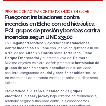
PROTECCIÓN ACTIVA CONTRA INCENDIOS EN ELCHE
Fuegonor: instalaciones contra
incendios en Elche con red hidráulica
PCI, grupos de presión y bombas contra
incendios según UNE 23500
En
Fuegonor
diseñamos y ejecutamos
instalaciones
contra incendios en Elche
con una visión ajustada a tu día
a día: desde
Altábix
y
Carrús
hasta
Torrellano
,
Elche
Parque Empresarial
y el entorno vivo del
Palmeral
.
Nuestro objetivo es claro: definir y montar la
instalación de
grupos de presión contra incendios
que tu actividad
requiere, asegurando
caudal
y
presión estables
incluso
en escenarios de demanda variable propios del clima seco
ilicitano.
Proyectamos el
diseño e instalación de grupos
eléctricos, diésel y jockey
bajo criterios de redundancia,
arranque seguro y fiabilidad continua. Seleccionamos
equipos de bombeo y bombas contra incendios
en