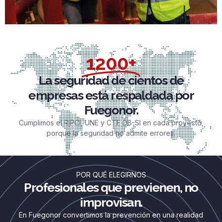
1200+
La seguridad de cientos de
empresas está respaldada por
Fuegonor.
Cumplimos el RIPCI, UNE y CTE DB-SI en cada proyecto,
porque la seguridad no admite errores.
POR QUÉ ELEGIRNOS
Profesionales que previenen, no
improvisan.
En Fuegonor convertimos la prevención en una realidad