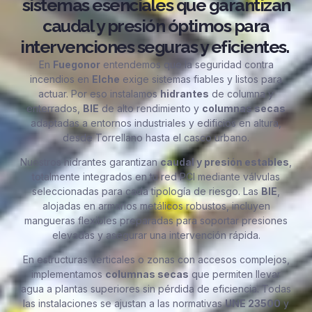
sistemas esenciales que garantizan
caudal y presión óptimos para
intervenciones seguras y eficientes.
En
Fuegonor
entendemos que la seguridad contra
incendios en
Elche
exige sistemas fiables y listos para
actuar. Por eso instalamos
hidrantes
de columna y
enterrados,
BIE
de alto rendimiento y
columnas secas
adaptadas a entornos industriales y edificios en altura,
desde Torrellano hasta el casco urbano.
Nuestros hidrantes garantizan
caudal y presión estables
,
totalmente integrados en tu red PCI mediante válvulas
seleccionadas para cada tipología de riesgo. Las
BIE
,
alojadas en armarios metálicos robustos, incluyen
mangueras flexibles preparadas para soportar presiones
elevadas y asegurar una intervención rápida.
En estructuras verticales o zonas con accesos complejos,
implementamos
columnas secas
que permiten llevar
agua a plantas superiores sin pérdida de eficiencia. Todas
las instalaciones se ajustan a las normativas
UNE 23500
y