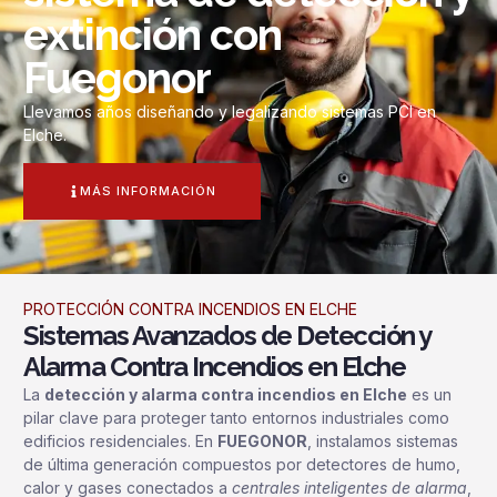
extinción con
Fuegonor
Llevamos años diseñando y legalizando sistemas PCI en
Elche.
MÁS INFORMACIÓN
PROTECCIÓN CONTRA INCENDIOS EN ELCHE
Sistemas Avanzados de Detección y
Alarma Contra Incendios en Elche
La
detección y alarma contra incendios en Elche
es un
pilar clave para proteger tanto entornos industriales como
edificios residenciales. En
FUEGONOR
, instalamos sistemas
de última generación compuestos por detectores de humo,
calor y gases conectados a
centrales inteligentes de alarma
,