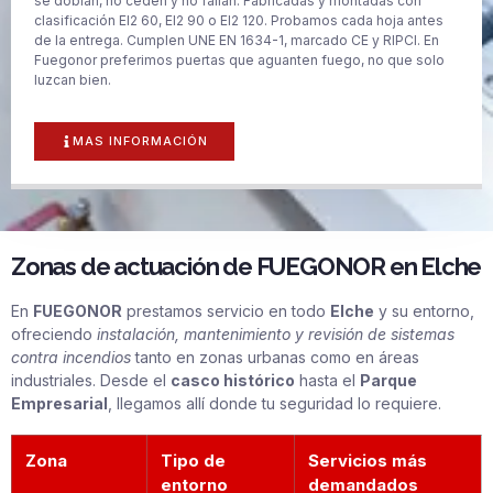
se doblan, no ceden y no fallan. Fabricadas y montadas con
clasificación EI2 60, EI2 90 o EI2 120. Probamos cada hoja antes
de la entrega. Cumplen UNE EN 1634-1, marcado CE y RIPCI. En
Fuegonor preferimos puertas que aguanten fuego, no que solo
luzcan bien.
MAS INFORMACIÓN
Zonas de actuación de FUEGONOR en Elche
En
FUEGONOR
prestamos servicio en todo
Elche
y su entorno,
ofreciendo
instalación, mantenimiento y revisión de sistemas
contra incendios
tanto en zonas urbanas como en áreas
industriales. Desde el
casco histórico
hasta el
Parque
Empresarial
, llegamos allí donde tu seguridad lo requiere.
Zona
Tipo de
Servicios más
entorno
demandados