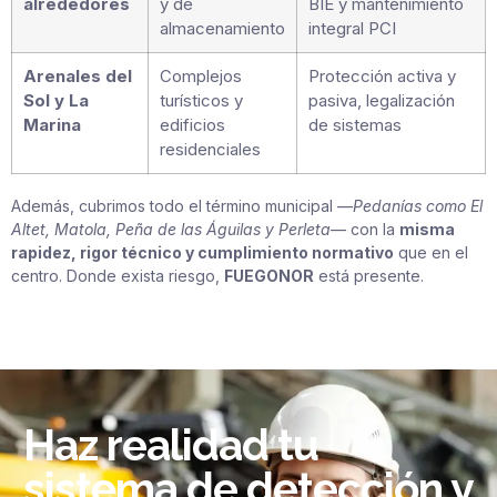
alrededores
y de
BIE y mantenimiento
almacenamiento
integral PCI
Arenales del
Complejos
Protección activa y
Sol y La
turísticos y
pasiva, legalización
Marina
edificios
de sistemas
residenciales
Además, cubrimos todo el término municipal —
Pedanías como El
Altet, Matola, Peña de las Águilas y Perleta
— con la
misma
rapidez, rigor técnico y cumplimiento normativo
que en el
centro. Donde exista riesgo,
FUEGONOR
está presente.
Haz realidad tu
sistema de detección y