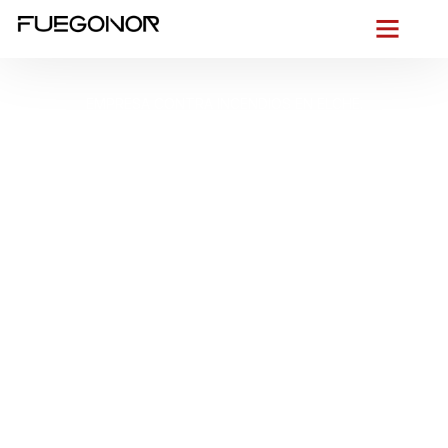
EMPRESA CONTRA INCENDIOS EN ELCHE.
Instalación de
sistemas de
protección contra
incendios en Elche.
Diseño de planes de
prevención y
seguridad
Desde el primer vistazo al
Palmeral de Elche
y al pulso
constante del
Parque Empresarial
, entendemos lo que está
en juego en una ciudad donde tradición y actividad industrial