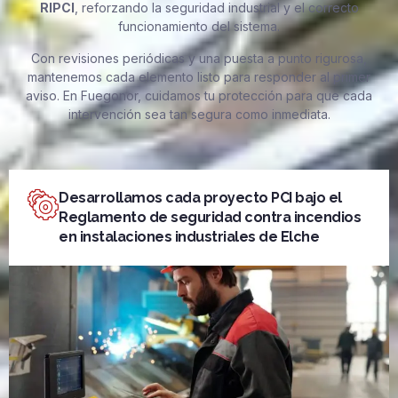
RIPCI
, reforzando la seguridad industrial y el correcto
funcionamiento del sistema.
Con revisiones periódicas y una puesta a punto rigurosa,
mantenemos cada elemento listo para responder al primer
aviso. En Fuegonor, cuidamos tu protección para que cada
intervención sea tan segura como inmediata.
Desarrollamos cada proyecto PCI bajo el
Reglamento de seguridad contra incendios
en instalaciones industriales de Elche