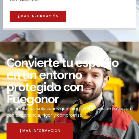
MAS INFORMACIÓN
Convierte tu espacio
en un entorno
protegido con
Fuegonor
Desarrollamos soluciones que integran equipos de extinción
con experiencia, rigor y compromiso.
MÁS INFORMACIÓN