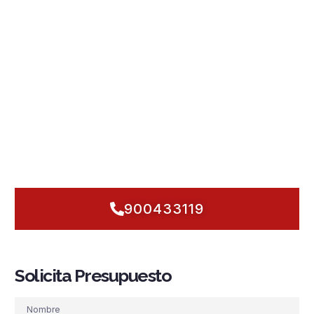
incendios en El Escorial
pensando en sus
edificaciones
históricas, residenciales y hosteleras
. Sabemos que el
entorno urbano mixto, los vientos de la sierra y la humedad
cambiante exigen
sistemas PCI
fiables:
detección y alarma
temprana,
rociadores automáticos
,
grupos de presión
estables,
hidrantes
accesibles y
BIE
listas para actuar.
Trabajamos con
normativa
al día y un
mantenimiento
preventivo que no da tregua, porque la
seguridad contra
incendios
aquí no admite dudas. Si su edificio en El Escorial
necesita protección inmediata,
anticipémonos
: auditamos
riesgos, priorizamos mejoras y dejamos todo preparado para
responder sin retrasos.
900433119
Solicita Presupuesto
Nombre