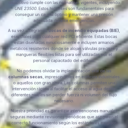
dispositivo cumple con las normativas vigentes, incluyendo
UNE 23500
. Estos hidrantes son fundamentales para
conseguir un caudal óptimo y mantener una presión
adecuada durante emergencias.
A su vez, integramos
bocas de incendio equipadas (BIE)
,
esenciales para cualquier red PCI eficiente. Estas bocas
están diseñadas minuciosamente e incluyen armarios
metálicos resistentes donde se alojan válvulas precisas y
mangueras flexibles listas para ser utilizadas por el
personal capacitado del edificio.
No podemos olvidar la implementación vital de las
columnas secas
, imprescindibles en edificios industriales
o aquellos con gran altura. Las columnas permiten una
intervención rápida al facilitar el acceso al agua desde
diferentes niveles sin perder fuerza ni volumen del flujo
necesario.
Nuestra prioridad es garantizar intervenciones manuales
seguras mediante revisiones periódicas que aseguren el
correcto funcionamiento según los estándares exigidos