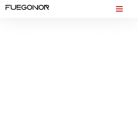
EMPRESA CONTRA INCENDIOS EN EL ESCORIAL.
Instalación de
sistemas de
protección contra
incendios en El
Escorial. Evita riesgos
con mantenimiento
preventivo
Desde la falda del Monte Abantos, donde el aire de la sierra
aprieta en invierno y el turismo late junto al Real Monasterio,
nos ponemos en acción
: diseñamos
instalaciones contra