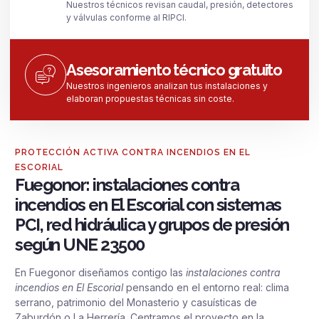
Nuestros técnicos revisan caudal, presión, detectores
y válvulas conforme al RIPCI.
Asesoramiento técnico gratuito
Nuestros ingenieros analizan tus instalaciones y
elaboran propuestas técnicas sin coste.
PROTECCIÓN ACTIVA CONTRA INCENDIOS EN EL
ESCORIAL
Fuegonor: instalaciones contra
incendios en El Escorial con sistemas
PCI, red hidráulica y grupos de presión
según UNE 23500
En Fuegonor diseñamos contigo las
instalaciones contra
incendios en El Escorial
pensando en el entorno real: clima
serrano, patrimonio del Monasterio y casuísticas de
Zaburdón o La Herrería. Centramos el proyecto en la