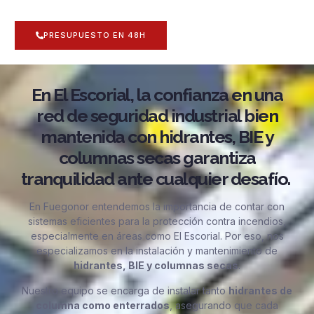
PRESUPUESTO EN 48H
En El Escorial, la confianza en una
red de seguridad industrial bien
mantenida con hidrantes, BIE y
columnas secas garantiza
tranquilidad ante cualquier desafío.
En Fuegonor entendemos la importancia de contar con
sistemas eficientes para la protección contra incendios,
especialmente en áreas como El Escorial. Por eso, nos
especializamos en la instalación y mantenimiento de
hidrantes, BIE y columnas secas
.
Nuestro equipo se encarga de instalar tanto
hidrantes de
columna como enterrados
, asegurando que cada