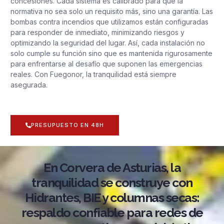
concesiones. Cada sistema es calibrado para que la
normativa no sea solo un requisito más, sino una garantía. Las
bombas contra incendios que utilizamos están configuradas
para responder de inmediato, minimizando riesgos y
optimizando la seguridad del lugar. Así, cada instalación no
solo cumple su función sino que es mantenida rigurosamente
para enfrentarse al desafío que suponen las emergencias
reales. Con Fuegonor, la tranquilidad está siempre
asegurada.
PRESUPUESTO EN 48H
En Corvera de Asturias, la
tranquilidad se construye con
Hidrantes, BIE y columnas secas:
respaldo confiable para redes de