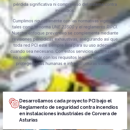
pérdida significativa ni compromiso del sistema contra
incendios.
Cumplimos rigurosamente con las normativas vigentes,
tales como la norma
UNE 23500
y el reglamento
RIPCI
.
Nuestro enfoque preventivo se complementa mediante
revisiones periódicas exhaustivas, asegurando así que
toda red PCI esté siempre lista para su uso adecuado
cuando sea necesario. Con estos servicios garantizamos
no solo cumplir con los requisitos legales sino también
proteger vidas humanas e infraestructuras valiosas.
Desarrollamos cada proyecto PCI bajo el
Reglamento de seguridad contra incendios
en instalaciones industriales de Corvera de
Asturias