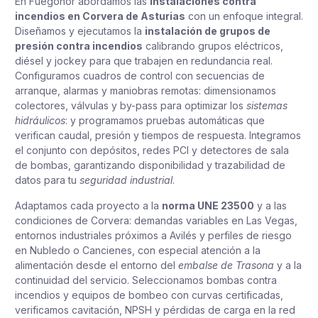
En Fuegonor abordamos las
instalaciones contra
incendios en Corvera de Asturias
con un enfoque integral.
Diseñamos y ejecutamos la
instalación de grupos de
presión contra incendios
calibrando grupos eléctricos,
diésel y jockey para que trabajen en redundancia real.
Configuramos cuadros de control con secuencias de
arranque, alarmas y maniobras remotas: dimensionamos
colectores, válvulas y by-pass para optimizar los
sistemas
hidráulicos
: y programamos pruebas automáticas que
verifican caudal, presión y tiempos de respuesta. Integramos
el conjunto con depósitos, redes PCI y detectores de sala
de bombas, garantizando disponibilidad y trazabilidad de
datos para tu
seguridad industrial
.
Adaptamos cada proyecto a la
norma UNE 23500
y a las
condiciones de Corvera: demandas variables en Las Vegas,
entornos industriales próximos a Avilés y perfiles de riesgo
en Nubledo o Cancienes, con especial atención a la
alimentación desde el entorno del
embalse de Trasona
y a la
continuidad del servicio. Seleccionamos bombas contra
incendios y equipos de bombeo con curvas certificadas,
verificamos cavitación, NPSH y pérdidas de carga en la red