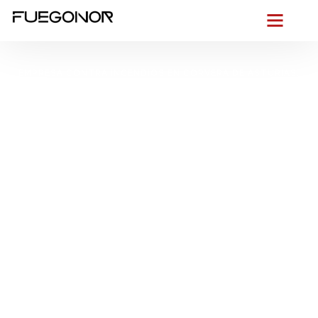
EMPRESA CONTRA INCENDIOS EN CORVERA DE ASTURIAS.
Instalación de
sistemas de
protección contra
incendios en Corvera
de Asturias. Sistemas
de alarma conectados
y monitorizados
Desde Las Vegas hasta Trasona
, conocemos cada rincón
de Corvera y su mezcla de
entorno urbano e industria
junto
al embalse, la humedad atlántica y los vientos que exigen