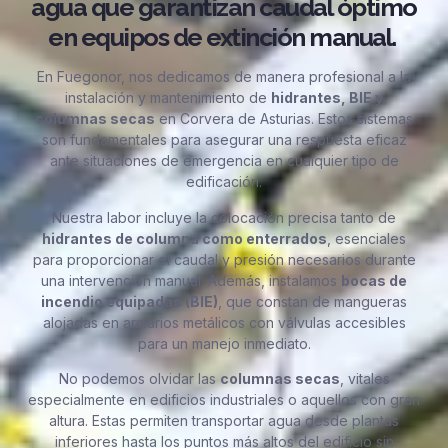
agua que garantizan caudal óptimo
en equipos de extinción manual.
En Fuegonor, nos dedicamos de manera profesional a la
instalación y mantenimiento de
hidrantes, BIE y
columnas secas
en Corvera de Asturias. Estos sistemas
son fundamentales para asegurar una respuesta eficaz
ante situaciones de emergencia en cualquier tipo de
edificación.
Nuestra labor incluye la colocación precisa tanto de
hidrantes de columna como enterrados
, esenciales
para proporcionar el caudal y presión necesarios durante
una intervención manual. Además, instalamos
bocas de
incendio equipadas (BIE)
, que constan de mangueras
alojadas en armarios metálicos con válvulas accesibles
para un manejo inmediato.
No podemos olvidar las
columnas secas
, vitales
especialmente en edificios industriales o aquellos con gran
altura. Estas permiten transportar agua desde plantas
inferiores hasta los puntos más altos del edificio sin