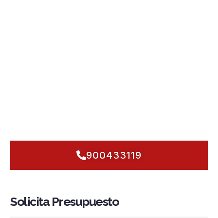
reacción rápida. Por eso, en Fuegonor diseñamos y
ejecutamos
instalaciones contra incendios en Corvera
de Asturias
que se adaptan a comunidades de vecinos,
naves y talleres de Cancienes. Integramos
sistemas PCI
completos:
detección y alarma
,
rociadores automáticos
,
grupos de presión
,
hidrantes
y
BIE
, con
mantenimiento
programado y verificaciones rigurosas según la
normativa
vigente. Hablamos de
seguridad contra incendios
real:
respuestas inmediatas, diseño preciso para pasillos
estrechos, techos altos y zonas de carga. Si buscas
proteger hoy tu edificio y no mañana,
actuemos ya
:
auditamos, proponemos y ejecutamos con rapidez y cero
excusas.
900433119
Solicita Presupuesto