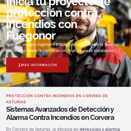
Inicia tu proyecto de
protección contra
incendios con
Fuegonor
Nuestro equipo ingenieril trabaja contigo desde la fase inicial
de diseño hasta la certificación final de cada instalación.
MÁS INFORMACIÓN
PROTECCIÓN CONTRA INCENDIOS EN CORVERA DE
ASTURIAS
Sistemas Avanzados de Detección y
Alarma Contra Incendios en Corvera
En Corvera de Asturias, la eficacia en
detección y alarma