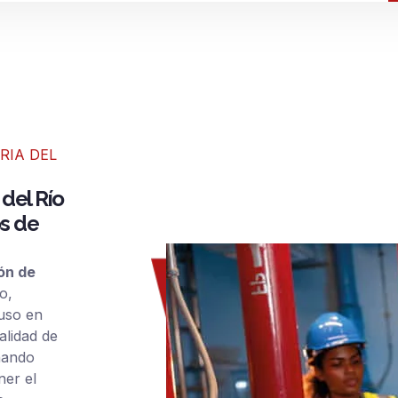
RIA DEL
 del Río
os de
ón de
o,
luso en
alidad de
nando
er el