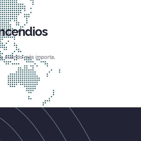
incendios
one cuando más importa.