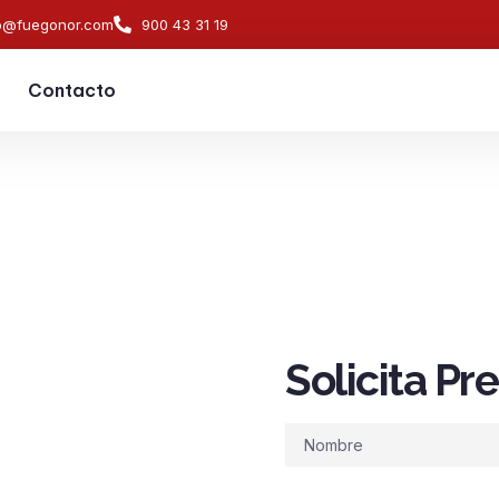
o@fuegonor.com
900 43 31 19
Contacto
ÍO.
Solicita P
s de
ndios en
Nombre
miento