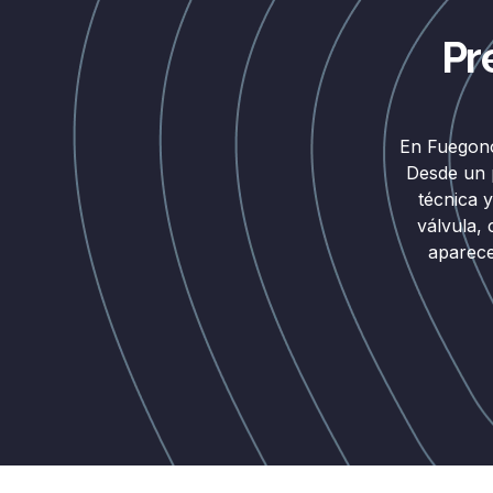
Pr
En Fuegono
Desde un p
técnica 
válvula,
aparece