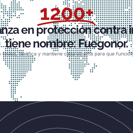
1200+
anza en protección contra 
tiene nombre: Fuegonor.
 revisa, certifica y mantiene cada sistema para que funci