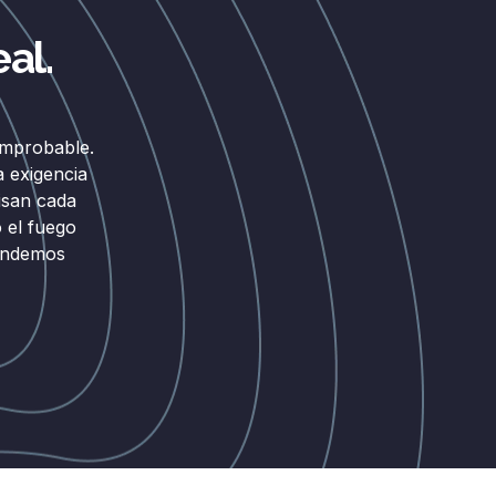
al.
omprobable.
a exigencia
isan cada
 el fuego
vendemos