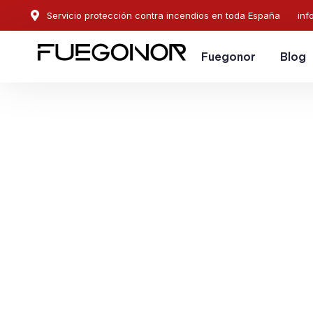
Servicio protección contra incendios en toda España
inf
Fuegonor
Blog
EMPRESA CONTRA INCENDIOS EN CORIA DEL R
Instalación de sistema
protección contra ince
Coria del Río. Manteni