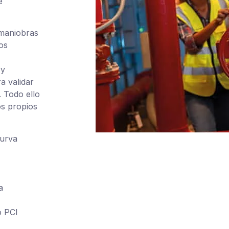
e
maniobras
os
 y
a validar
. Todo ello
os propios
curva
a
o PCI