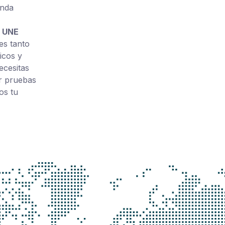
anda
a
UNE
es tanto
icos y
ecesitas
ar pruebas
os tu