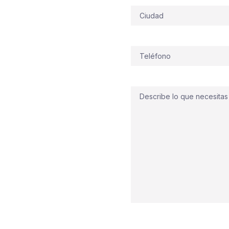
ntra
Dirección
lima marcado por
calor
Teléfono
(Obligatorio)
y rapidez
. Diseñamos e
ia del Río
adaptadas a
onos, integrando
adores automáticos,
Comentario
na
seguridad contra
logísticos,
a. Actuamos con
s, proyectamos y
segundo
.
 tu inmueble preparado
oriano.