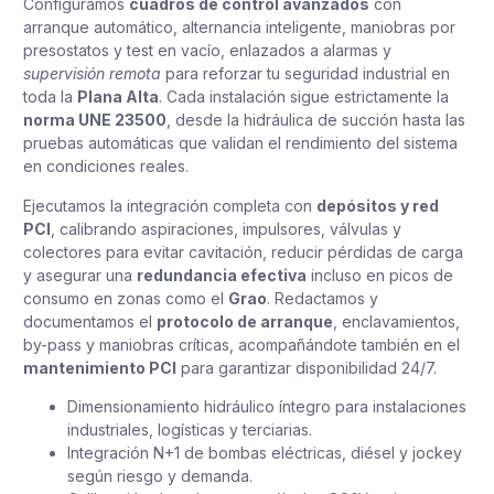
Configuramos
cuadros de control avanzados
con
arranque automático, alternancia inteligente, maniobras por
presostatos y test en vacío, enlazados a alarmas y
supervisión remota
para reforzar tu seguridad industrial en
toda la
Plana Alta
. Cada instalación sigue estrictamente la
norma UNE 23500
, desde la hidráulica de succión hasta las
pruebas automáticas que validan el rendimiento del sistema
en condiciones reales.
Ejecutamos la integración completa con
depósitos y red
PCI
, calibrando aspiraciones, impulsores, válvulas y
colectores para evitar cavitación, reducir pérdidas de carga
y asegurar una
redundancia efectiva
incluso en picos de
consumo en zonas como el
Grao
. Redactamos y
documentamos el
protocolo de arranque
, enclavamientos,
by-pass y maniobras críticas, acompañándote también en el
mantenimiento PCI
para garantizar disponibilidad 24/7.
Dimensionamiento hidráulico íntegro para instalaciones
industriales, logísticas y terciarias.
Integración N+1 de bombas eléctricas, diésel y jockey
según riesgo y demanda.