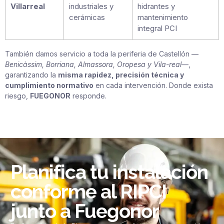
Villarreal
industriales y
hidrantes y
cerámicas
mantenimiento
integral PCI
También damos servicio a toda la periferia de Castellón —
Benicàssim, Borriana, Almassora, Oropesa y Vila-real
—,
garantizando la
misma rapidez, precisión técnica y
cumplimiento normativo
en cada intervención. Donde exista
riesgo,
FUEGONOR
responde.
Planifica tu instalación
conforme al RIPCI
junto a Fuegonor