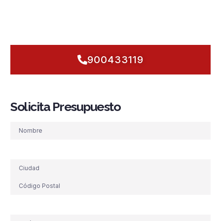
garantizar resultados reales desde el primer día.
¿Hablamos ahora? Pongamos tu edificio en
modo
prevención
antes de que el riesgo toque la puerta.
900433119
Solicita Presupuesto
Nombre
Dirección
Teléfono
(Obligatorio)