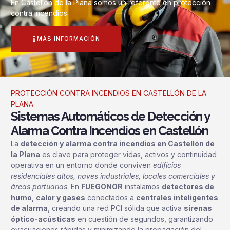
En Castellón de la Plana somos un referente en protección
contra incendios.
MÁS INFORMACIÓN
PROTECCIÓN CONTRA INCENDIOS EN CASTELLÓN DE LA
PLANA
Sistemas Automáticos de Detección y
Alarma Contra Incendios en Castellón
La
detección y alarma contra incendios en Castellón de
la Plana
es clave para proteger vidas, activos y continuidad
operativa en un entorno donde conviven
edificios
residenciales altos, naves industriales, locales comerciales y
áreas portuarias
. En
FUEGONOR
instalamos
detectores de
humo, calor y gases
conectados a
centrales inteligentes
de alarma
, creando una red PCI sólida que activa
sirenas
óptico-acústicas
en cuestión de segundos, garantizando
evacuaciones rápidas y minimizando la propagación del