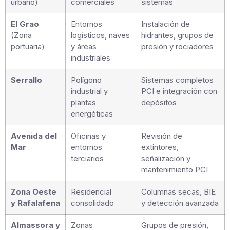
urbano)
comerciales
sistemas
El Grao
Entornos
Instalación de
(Zona
logísticos, naves
hidrantes, grupos de
portuaria)
y áreas
presión y rociadores
industriales
Serrallo
Polígono
Sistemas completos
industrial y
PCI e integración con
plantas
depósitos
energéticas
Avenida del
Oficinas y
Revisión de
Mar
entornos
extintores,
terciarios
señalización y
mantenimiento PCI
Zona Oeste
Residencial
Columnas secas, BIE
y Rafalafena
consolidado
y detección avanzada
Almassora y
Zonas
Grupos de presión,