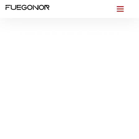
EMPRESA CONTRA INCENDIOS EN CASTELLÓN DE LA PLANA.
Instalación de
sistemas de
protección contra
incendios en Castellón
de la Plana. Protección
integral y
mantenimiento
continuo
Desde el
pulso urbano de Castellón de la Plana
, entre el