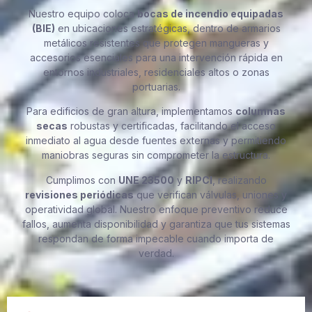
Nuestro equipo coloca
bocas de incendio equipadas
(BIE)
en ubicaciones estratégicas, dentro de armarios
metálicos resistentes que protegen mangueras y
accesorios esenciales para una intervención rápida en
entornos industriales, residenciales altos o zonas
portuarias.
Para edificios de gran altura, implementamos
columnas
secas
robustas y certificadas, facilitando el acceso
inmediato al agua desde fuentes externas y permitiendo
maniobras seguras sin comprometer la estructura.
Cumplimos con
UNE 23500
y
RIPCI
, realizando
revisiones periódicas
que verifican válvulas, uniones y
operatividad global. Nuestro enfoque preventivo reduce
fallos, aumenta disponibilidad y garantiza que tus sistemas
respondan de forma impecable cuando importa de
verdad.