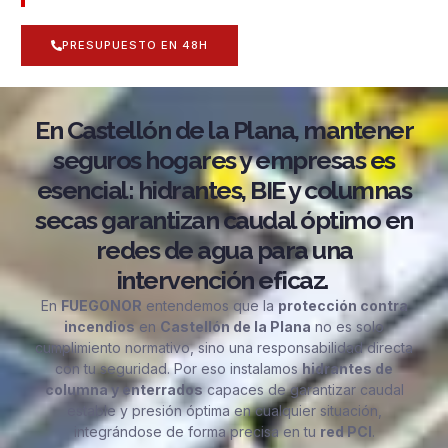
PRESUPUESTO EN 48H
En Castellón de la Plana, mantener
seguros hogares y empresas es
esencial: hidrantes, BIE y columnas
secas garantizan caudal óptimo en
redes de agua para una
intervención eficaz.
En
FUEGONOR
entendemos que la
protección contra
incendios
en
Castellón de la Plana
no es solo
cumplimiento normativo, sino una responsabilidad directa
con tu seguridad. Por eso instalamos
hidrantes de
columna y enterrados
capaces de garantizar caudal
estable y presión óptima en cualquier situación,
integrándose de forma precisa en tu
red PCI
.