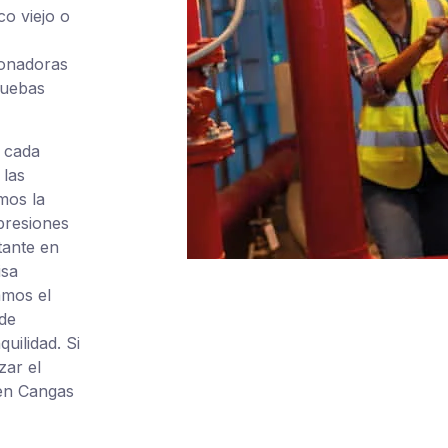
o viejo o
ionadoras
ruebas
 cada
 las
mos la
presiones
tante en
isa
amos el
de
uilidad. Si
zar el
 en Cangas