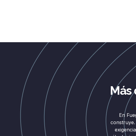
Más 
En Fue
construye.
exigenci