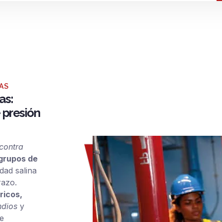
GAS
as:
 presión
 contra
 grupos de
ad salina
razo.
ricos,
ndios
y
e