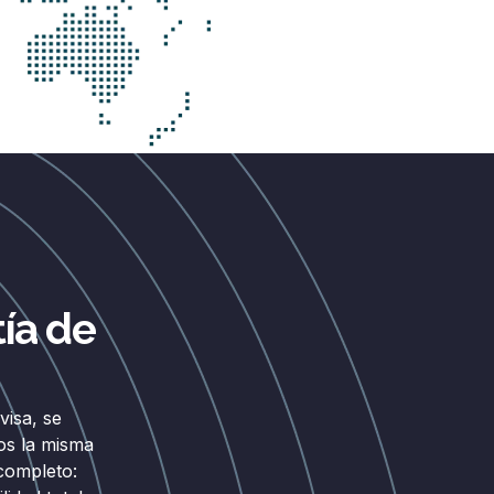
ía de
isa, se
os la misma
completo: