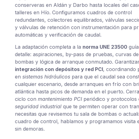
conserveras en Aldán y Darbo hasta locales del casc
talleres en Hío. Configuramos cuadros de control
redundantes, colectores equilibrados, válvulas secc
y válvulas de retención con instrumentación para p
automáticas y verificación de caudal.
La adaptación completa a la
norma UNE 23500
guía
detalle: aspiraciones, by-pass de pruebas, curvas de
bombas y lógica de arranque conmutado. Garantiza
integración con depósitos y red PCI
, coordinando 
en
sistemas hidráulicos
para que el caudal sea cons
cualquier escenario, desde arranques en frío con br
atlántica hasta picos de demanda en el puerto. Cerr
ciclo con
mantenimiento PCI
periódico y protocolos 
seguridad industrial
que te permiten operar con tranq
necesitas que revisemos tu sala de bombas o actuali
cuadro de control, hablamos y programamos visita
sin demoras.