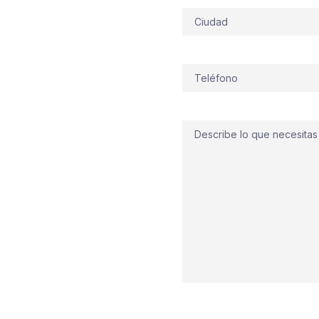
Dirección
mos antes de que el
entos atlánticos,
s precisas
. Por eso,
Teléfono
(Obligatorio)
cendios en Cangas
con
ntes,
rociadores
s
estratégicos y
BIE
listos
Comentario
uticos o portales
riorizamos la
seguridad
 que no da tregua. Hoy
alculamos caudales y
rno del puerto. Contad
ón, con respuesta