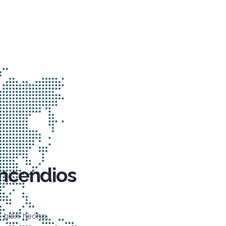
incendios
o bien hecho.