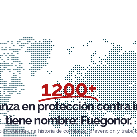
1200+
anza en protección contra 
tiene nombre: Fuegonor.
ción cuenta una historia de confianza, prevención y trabaj