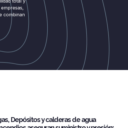
lidad total y
o empresas,
que combinan
as, Depósitos y calderas de agua
incendios aseguran suministro y presión: