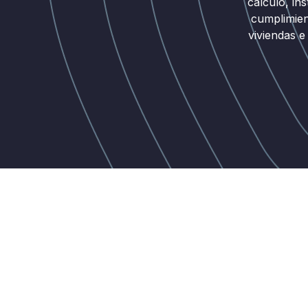
cálculo, ins
cumplimien
viviendas e