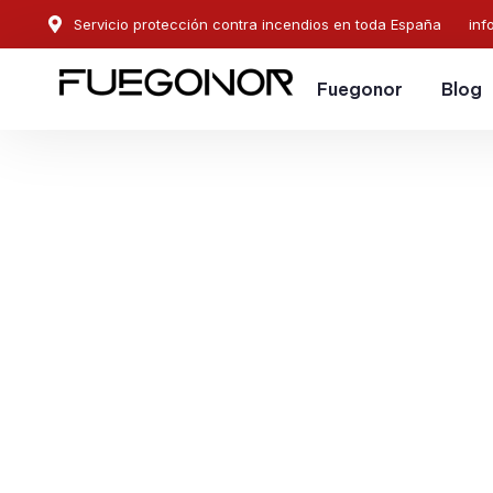
Servicio protección contra incendios en toda España
inf
Fuegonor
Blog
EMPRESA CONTRA INCENDIOS EN CANGAS.
Instalación de sistema
protección contra ince
Cangas. Empresa insta