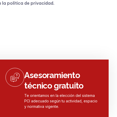
n la
política de privacidad
.
Asesoramiento
técnico gratuito
Te orientamos en la elección del sistema
PCI adecuado según tu actividad, espacio
y normativa vigente.