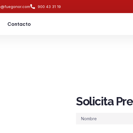
o@fuegonor.com
900 43 31 19
Contacto
Solicita P
s de
ndios en
Nombre
ladora