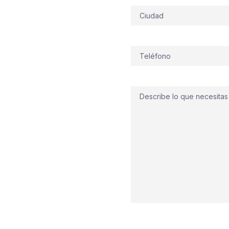
zados
Dirección
 vivimos la prevención
a una finca del casco
ve del Polígono Carabona
Teléfono
(Obligatorio)
ana
pensadas para su
itrícola y logística del
detección y alarma
Comentario
presión
,
hidrantes
y
BIE
,
s con rapidez, cuidando
idad contra incendios
 prevención en acción
 almacén estén
lvula.