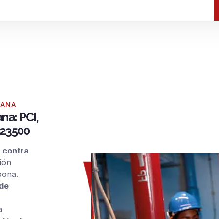
IANA
na: PCI,
E 23500
s contra
ión
bona.
 de
a