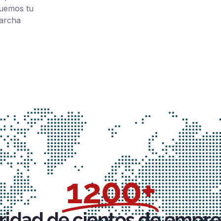
quemos tu
marcha
1200+
ridad de cientos de empre