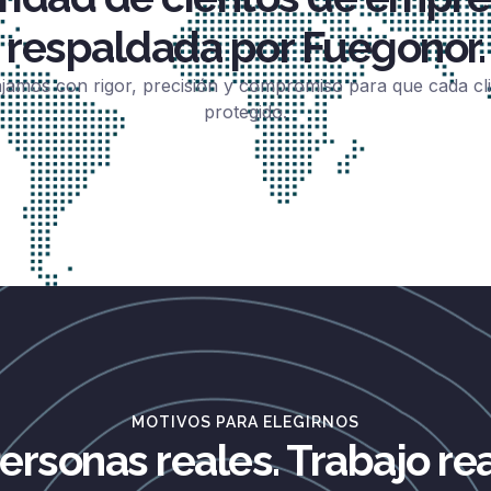
respaldada por Fuegonor.
jamos con rigor, precisión y compromiso para que cada cli
protegido.
MOTIVOS PARA ELEGIRNOS
ersonas reales. Trabajo rea