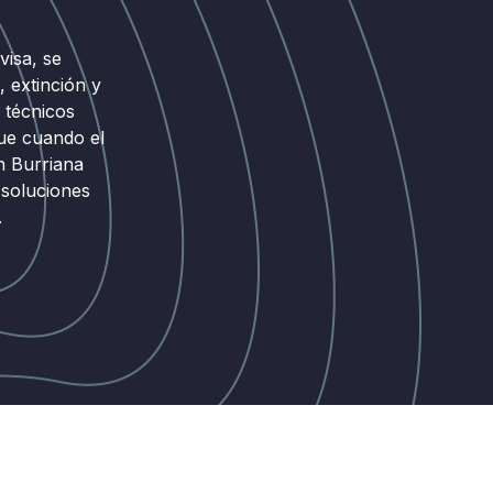
isa, se
 extinción y
 técnicos
ue cuando el
n Burriana
 soluciones
.