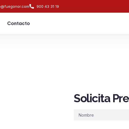
o@fuegonor.com
900 43 31 19
Contacto
Solicita P
s de
ndios en
Nombre
alarma