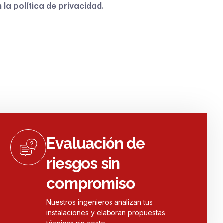
n la
política de privacidad
.
Evaluación de
riesgos sin
compromiso
Nuestros ingenieros analizan tus
instalaciones y elaboran propuestas
técnicas sin coste.