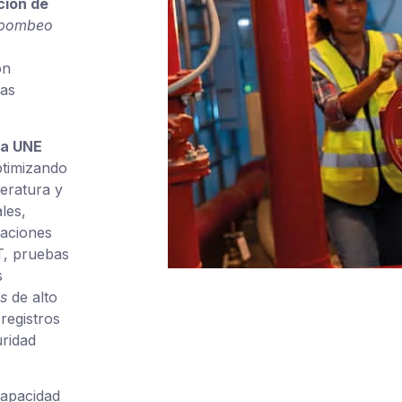
ción de
 bombeo
on
bas
a UNE
ptimizando
eratura y
les,
caciones
T, pruebas
s
s
de alto
registros
uridad
capacidad