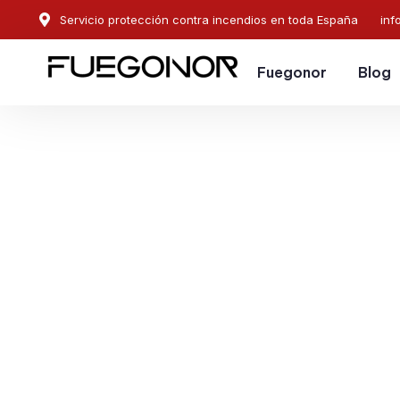
Servicio protección contra incendios en toda España
inf
Fuegonor
Blog
EMPRESA CONTRA INCENDIOS EN BURRIANA.
Instalación de sistema
protección contra ince
Burriana. Sistemas de 