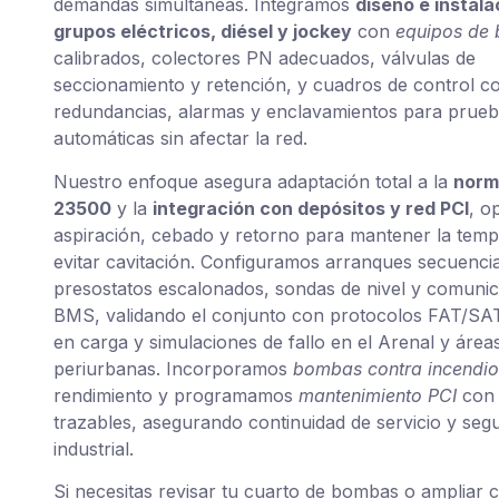
demandas simultáneas. Integramos
diseño e instala
grupos eléctricos, diésel y jockey
con
equipos de
calibrados, colectores PN adecuados, válvulas de
seccionamiento y retención, y cuadros de control c
redundancias, alarmas y enclavamientos para prue
automáticas sin afectar la red.
Nuestro enfoque asegura adaptación total a la
norm
23500
y la
integración con depósitos y red PCI
, o
aspiración, cebado y retorno para mantener la temp
evitar cavitación. Configuramos arranques secuencia
presostatos escalonados, sondas de nivel y comuni
BMS, validando el conjunto con protocolos FAT/SA
en carga y simulaciones de fallo en el Arenal y área
periurbanas. Incorporamos
bombas contra incendio
rendimiento y programamos
mantenimiento PCI
con 
trazables, asegurando continuidad de servicio y seg
industrial.
Si necesitas revisar tu cuarto de bombas o ampliar 