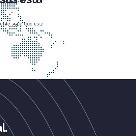
ente sepa que está
l.