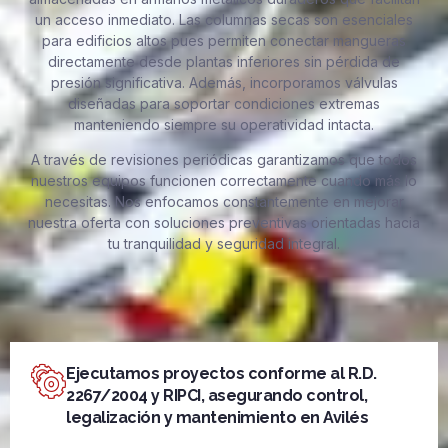
un acceso inmediato. Las columnas secas son esenciales
para edificios altos pues permiten conectar mangueras
directamente desde plantas inferiores sin pérdida de
presión significativa. Además, incorporamos válvulas
diseñadas para soportar condiciones extremas
manteniendo siempre su operatividad intacta.
A través de revisiones periódicas garantizamos que todos
nuestros equipos funcionen correctamente cuando más lo
necesitas. Nos enfocamos constantemente en mejorar
nuestra oferta con soluciones preventivas orientadas hacia
tu tranquilidad y seguridad integral.
Ejecutamos proyectos conforme al R.D.
2267/2004 y RIPCI, asegurando control,
legalización y mantenimiento en Avilés