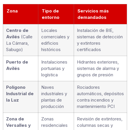
Zona
Tipo de
Servicios más
entorno
demandados
Centro de
Locales
Instalación de BIE,
Avilés
(Calle
comerciales y
sistemas de detección
La Cámara,
edificios
y extintores
Sabugo)
históricos
certificados
Puerto de
Instalaciones
Hidrantes exteriores,
Avilés
portuarias y
sistemas de alarma y
logística
grupos de presión
Polígono
Naves
Rociadores
Industrial de
industriales y
automáticos, depósitos
la Luz
plantas de
contra incendios y
producción
mantenimiento PCI
Zona de
Zonas
Revisión de extintores,
Versalles y
residenciales
columnas secas y