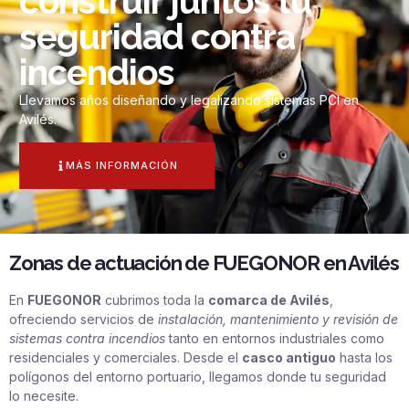
construir juntos tu
seguridad contra
incendios
Llevamos años diseñando y legalizando sistemas PCI en
Avilés.
MÁS INFORMACIÓN
Zonas de actuación de FUEGONOR en Avilés
En
FUEGONOR
cubrimos toda la
comarca de Avilés
,
ofreciendo servicios de
instalación, mantenimiento y revisión de
sistemas contra incendios
tanto en entornos industriales como
residenciales y comerciales. Desde el
casco antiguo
hasta los
polígonos del entorno portuario, llegamos donde tu seguridad
lo necesite.