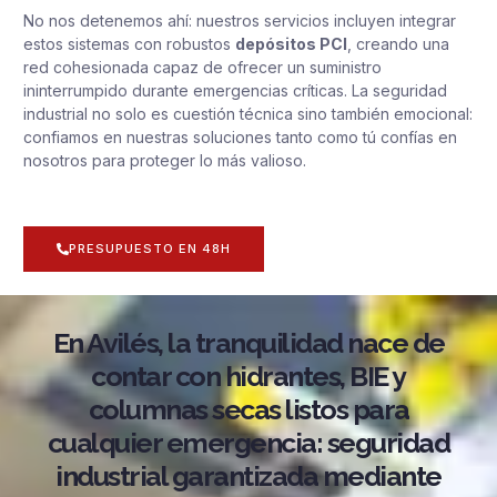
No nos detenemos ahí: nuestros servicios incluyen integrar
estos sistemas con robustos
depósitos PCI
, creando una
red cohesionada capaz de ofrecer un suministro
ininterrumpido durante emergencias críticas. La seguridad
industrial no solo es cuestión técnica sino también emocional:
confiamos en nuestras soluciones tanto como tú confías en
nosotros para proteger lo más valioso.
PRESUPUESTO EN 48H
En Avilés, la tranquilidad nace de
contar con hidrantes, BIE y
columnas secas listos para
cualquier emergencia: seguridad
industrial garantizada mediante