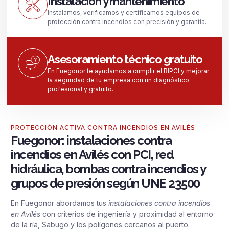
Instalación y mantenimiento
Instalamos, verificamos y certificamos equipos de
protección contra incendios con precisión y garantía.
Asesoramiento técnico gratuito
En Fuegonor te ayudamos a cumplir el RIPCI y mejorar
la seguridad de tu empresa con un diagnóstico
profesional y gratuito.
PROTECCIÓN ACTIVA CONTRA INCENDIOS EN AVILÉS
Fuegonor: instalaciones contra
incendios en Avilés con PCI, red
hidráulica, bombas contra incendios y
grupos de presión según UNE 23500
En Fuegonor abordamos tus
instalaciones contra incendios
en Avilés
con criterios de ingeniería y proximidad al entorno
de la ría, Sabugo y los polígonos cercanos al puerto.