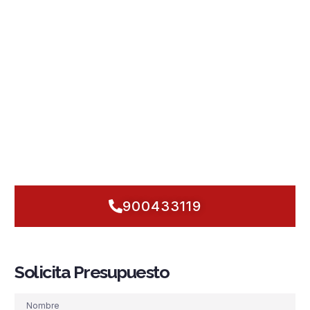
clima húmedo y salino que exige rigor. En Fuegonor,
actuamos antes de que el fuego hable
: diseñamos y
ejecutamos
instalaciones contra incendios en Avilés
con
sistemas PCI
que integran
detección y alarma
,
rociadores
automáticos
,
grupos de presión
,
hidrantes
y
BIE
,
adaptados a industrias del estuario, talleres metalúrgicos y
locales del casco antiguo. Cumplimos
normativa
al detalle y
planificamos
mantenimiento
preventivo para garantizar la
seguridad contra incendios
los 365 días, incluso con lluvias,
brisas marinas y vientos cambiantes. Hablemos hoy: trazamos
una solución a medida y la ponemos en marcha con rapidez,
para que tu actividad no se detenga ni un minuto.
900433119
Solicita Presupuesto
Nombre