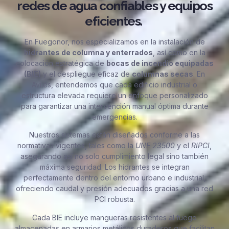
redes de agua confiables y equipos
eficientes.
En Fuegonor, nos especializamos en la instalación de
hidrantes de columna y enterrados
, así como en la
colocación estratégica de
bocas de incendio equipadas
(BIE)
y el despliegue eficaz de
columnas secas
. En
Avilés, entendemos que cada edificio industrial o
estructura elevada requiere un enfoque personalizado
para garantizar una intervención manual óptima durante
emergencias.
Nuestros sistemas están diseñados conforme a las
normativas vigentes, tales como la
UNE 23500
y el
RIPCI
,
asegurando así no solo cumplimiento legal sino también
máxima seguridad. Los hidrantes se integran
perfectamente dentro del entorno urbano e industrial,
ofreciendo caudal y presión adecuados gracias a una red
PCI robusta.
Cada BIE incluye mangueras resistentes al fuego
almacenadas en armarios metálicos duraderos que facilitan