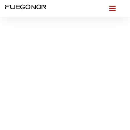
EMPRESA CONTRA INCENDIOS EN AVILÉS.
Instalación de
sistemas de
protección contra
incendios en Avilés.
Cumple el CTE y el
RIPCI sin
preocupaciones
Desde el corazón portuario de Avilés
, entendemos la
urgencia de proteger tu edificio en un entorno urbano
compacto, con fachadas históricas, naves rehabilitadas y un