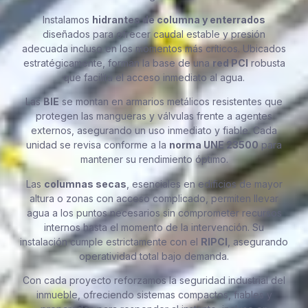
Instalamos
hidrantes de columna y enterrados
diseñados para ofrecer caudal estable y presión
adecuada incluso en los momentos más críticos. Ubicados
estratégicamente, forman la base de una
red PCI
robusta
que facilita el acceso inmediato al agua.
Las
BIE
se montan en armarios metálicos resistentes que
protegen las mangueras y válvulas frente a agentes
externos, asegurando un uso inmediato y fiable. Cada
unidad se revisa conforme a la
norma UNE 23500
para
mantener su rendimiento óptimo.
Las
columnas secas
, esenciales en edificios de mayor
altura o zonas con acceso complicado, permiten llevar
agua a los puntos necesarios sin comprometer recursos
internos hasta el momento de la intervención. Su
instalación cumple estrictamente con el
RIPCI
, asegurando
operatividad total bajo demanda.
Con cada proyecto reforzamos la seguridad industrial del
inmueble, ofreciendo sistemas compactos, fiables y