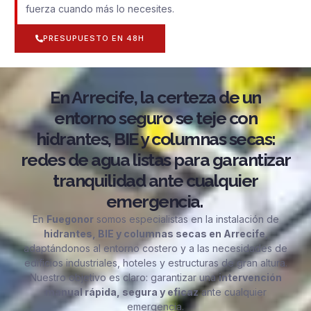
fuerza cuando más lo necesites.
PRESUPUESTO EN 48H
En Arrecife, la certeza de un
entorno seguro se teje con
hidrantes, BIE y columnas secas:
redes de agua listas para garantizar
tranquilidad ante cualquier
emergencia.
En
Fuegonor
somos especialistas en la instalación de
hidrantes, BIE y columnas secas en Arrecife
,
adaptándonos al entorno costero y a las necesidades de
edificios industriales, hoteles y estructuras de gran altura.
Nuestro objetivo es claro: garantizar una
intervención
manual rápida, segura y eficaz
ante cualquier
emergencia.