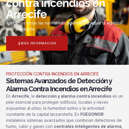
contra incendios en
Arrecife
Aplicamos todas las normativas vigentes para que tu edificio
esté protegida.
MÁS INFORMACIÓN
PROTECCIÓN CONTRA INCENDIOS EN ARRECIFE
Sistemas Avanzados de Detección y
Alarma Contra Incendios en Arrecife
En
Arrecife
, la
detección y alarma contra incendios
es un
pilar esencial para proteger edificios, locales y naves
expuestas al
alisio
, la
humedad salina
y la actividad
constante de la capital lanzaroteña. En
FUEGONOR
instalamos sistemas avanzados que combinan detectores de
humo, calor y gases con
centrales inteligentes de alarma
,