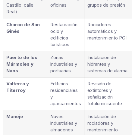
Castillo, calle
oficinas
grupos de presión
Real)
Charco de San
Restauración,
Rociadores
Ginés
ocio y
automáticos y
edificios
mantenimiento PCI
turísticos
Puerto de los
Zonas
Instalación de
Mármoles y
industriales y
hidrantes y
Naos
portuarias
sistemas de alarma
Valterra y
Edificios
Revisión de
Titerroy
residenciales
extintores y
y
señalización
aparcamientos
fotoluminiscente
Maneje
Naves
Instalación de
industriales y
rociadores y
almacenes
mantenimiento