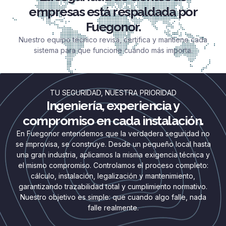
empresas está respaldada por
Fuegonor.
Nuestro equipo técnico revisa, certifica y mantiene cada
sistema para que funcione cuando más importa.
TU SEGURIDAD, NUESTRA PRIORIDAD
Ingeniería, experiencia y
compromiso en cada instalación.
En Fuegonor entendemos que la verdadera seguridad no
se improvisa, se construye. Desde un pequeño local hasta
una gran industria, aplicamos la misma exigencia técnica y
el mismo compromiso. Controlamos el proceso completo:
cálculo, instalación, legalización y mantenimiento,
garantizando trazabilidad total y cumplimiento normativo.
Nuestro objetivo es simple: que cuando algo falle, nada
falle realmente.