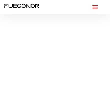
EMPRESA CONTRA INCENDIOS EN ARRECIFE.
Instalación de
sistemas de
protección contra
incendios en Arrecife.
Soluciones PCI
industriales y
residenciales
Sin rodeos: en
Arrecife
, donde el alisio empuja con fuerza y
la brisa marina deja sal en cada esquina del puerto,
protegemos tu edificio con
instalaciones contra