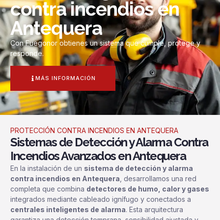
contra incendios en
Antequera
Con Fuegonor obtienes un sistema que cumple, protege y
responde.
MÁS INFORMACIÓN
PROTECCIÓN CONTRA INCENDIOS EN ANTEQUERA
Sistemas de Detección y Alarma Contra
Incendios Avanzados en Antequera
En la instalación de un
sistema de detección y alarma
contra incendios en Antequera
, desarrollamos una red
completa que combina
detectores de humo, calor y gases
integrados mediante cableado ignífugo y conectados a
centrales inteligentes de alarma
. Esta arquitectura
garantiza una detección temprana, sensibilidad ajustada y