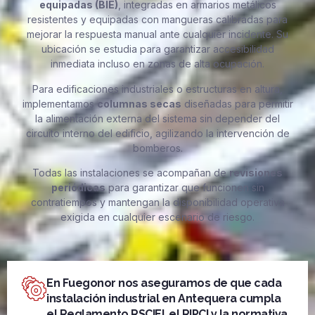
equipadas (BIE)
, integradas en armarios metálicos
resistentes y equipadas con mangueras calibradas para
mejorar la respuesta manual ante cualquier incidente. Su
ubicación se estudia para garantizar accesibilidad
inmediata incluso en zonas de alta ocupación.
Para edificaciones industriales o estructuras en altura,
implementamos
columnas secas
diseñadas para permitir
la alimentación externa del sistema sin depender del
circuito interno del edificio, agilizando la intervención de
bomberos.
Todas las instalaciones se acompañan de
revisiones
periódicas
para garantizar que funcionen sin
contratiempos y mantengan la disponibilidad operativa
exigida en cualquier escenario de riesgo.
En Fuegonor nos aseguramos de que cada
instalación industrial en Antequera cumpla
el Reglamento RSCIEI, el RIPCI y la normativa