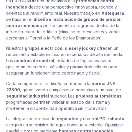
En
FUEGONOR
nos dedicamos a la
protección contra
incendios
desde una perspectiva innovadora, técnica y
orientada al rendimiento real. Nuestro trabajo en
Antequera
se basa en el
diseño e instalación de grupos de presión
contra incendios
perfectamente integrados dentro de la
infraestructura del edificio (clima seco, desniveles y zonas
cercanas al Torcal o la Peña de los Enamorados).
Nuestros
grupos eléctricos, diésel y jockey
ofrecen un
rendimiento estable incluso en escenarios de alta demanda.
Los
cuadros de control
, dotados de lógica avanzada,
gestionan colectores, válvulas y parámetros críticos para
asegurar un funcionamiento coordinado y fiable.
Cada componente se diseña conforme a la
norma UNE
23500
, garantizando cumplimiento normativo y un nivel de
seguridad industrial
superior. Las
pruebas automáticas
programadas permiten validar el estado del sistema y
mantener la disponibilidad operativa sin imprevistos.
La integración precisa de
depósitos
y una
red PCI robusta
asegura un suministro de agua continuo y estable. Optimizar
caudal y presión mediante
bombas contra incendios