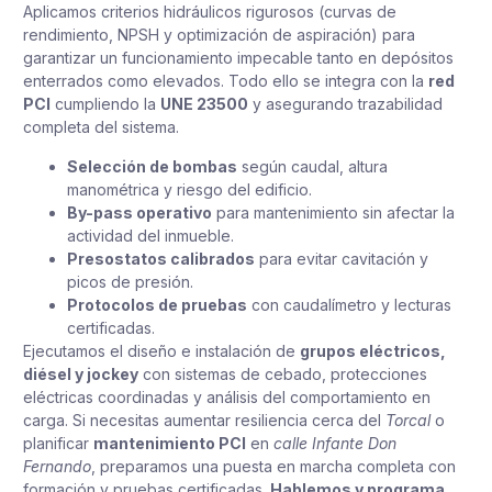
Aplicamos criterios hidráulicos rigurosos (curvas de
rendimiento, NPSH y optimización de aspiración) para
garantizar un funcionamiento impecable tanto en depósitos
enterrados como elevados. Todo ello se integra con la
red
PCI
cumpliendo la
UNE 23500
y asegurando trazabilidad
completa del sistema.
Selección de bombas
según caudal, altura
manométrica y riesgo del edificio.
By-pass operativo
para mantenimiento sin afectar la
actividad del inmueble.
Presostatos calibrados
para evitar cavitación y
picos de presión.
Protocolos de pruebas
con caudalímetro y lecturas
certificadas.
Ejecutamos el diseño e instalación de
grupos eléctricos,
diésel y jockey
con sistemas de cebado, protecciones
eléctricas coordinadas y análisis del comportamiento en
carga. Si necesitas aumentar resiliencia cerca del
Torcal
o
planificar
mantenimiento PCI
en
calle Infante Don
Fernando
, preparamos una puesta en marcha completa con
formación y pruebas certificadas.
Hablemos y programa