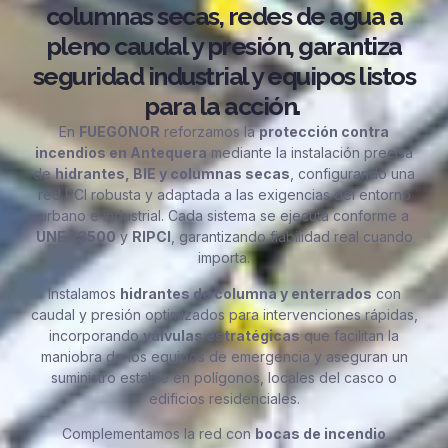
columnas secas, redes de agua a
pleno caudal y presión, garantiza
seguridad industrial y equipos listos
para la acción.
En
FUEGONOR
reforzamos la
protección contra
incendios en Antequera
mediante la instalación precisa
de
hidrantes, BIE y columnas secas
, configurando una
red PCI robusta y adaptada a las exigencias del entorno
urbano e industrial. Cada sistema se ejecuta conforme a
UNE 23500
y
RIPCI
, garantizando fiabilidad real cuando
importa.
Instalamos
hidrantes de columna y enterrados
con
caudal y presión optimizados para intervenciones rápidas,
incorporando
válvulas estratégicas
que facilitan la
maniobra de los equipos de emergencia y aseguran un
suministro estable en polígonos, locales del casco o
edificios residenciales.
Complementamos la red con
bocas de incendio