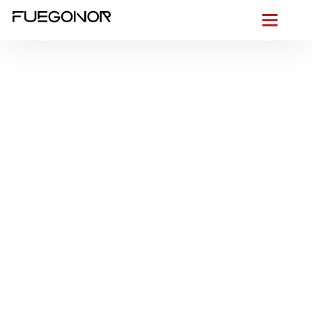
EMPRESA CONTRA INCENDIOS EN ANTEQUERA.
Instalación de
sistemas de
protección contra
incendios en
Antequera. Control
total del fuego con
sistemas automáticos
Desde el
corazón de Antequera
, entre el
Torcal
, la
Peña de
los Enamorados
y los ejes
A-45
y
A-92
, ponemos la
prevención en primer lugar. En
FUEGONOR
diseñamos y