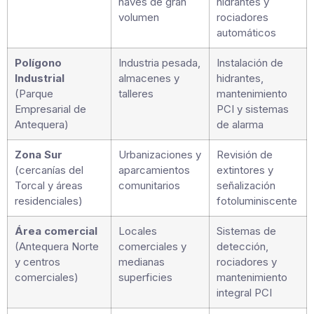
naves de gran
hidrantes y
volumen
rociadores
automáticos
Polígono
Industria pesada,
Instalación de
Industrial
almacenes y
hidrantes,
(Parque
talleres
mantenimiento
Empresarial de
PCI y sistemas
Antequera)
de alarma
Zona Sur
Urbanizaciones y
Revisión de
(cercanías del
aparcamientos
extintores y
Torcal y áreas
comunitarios
señalización
residenciales)
fotoluminiscente
Área comercial
Locales
Sistemas de
(Antequera Norte
comerciales y
detección,
y centros
medianas
rociadores y
comerciales)
superficies
mantenimiento
integral PCI