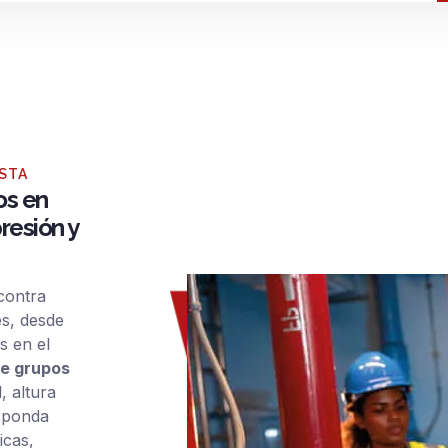
OSTA
os en
resión y
contra
s, desde
s en el
de grupos
, altura
esponda
icas,