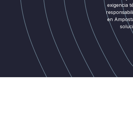
exigencia t
responsabil
en Amposta 
soluc