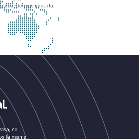
one cuando más importa.
l.
isa, se
os la misma