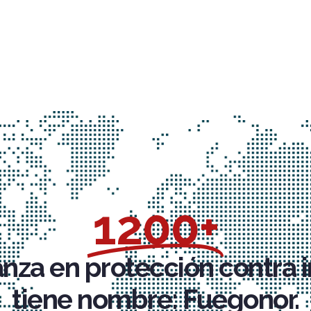
1200+
anza en protección contra 
tiene nombre: Fuegonor.