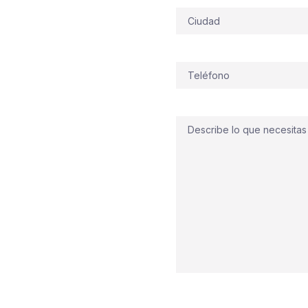
 comerciales
Dirección
e el
Delta de l’Ebre
, la
lo que exige la
 en
instalaciones contra
Teléfono
(Obligatorio)
ensando en tu edificio,
nt
o en polígonos con
cción y alarma
,
Comentario
rantes
y
BIE
para
talle y priorizamos el
corrosión. Queremos que
uipos y dejamos tu
mos a proteger lo tuyo