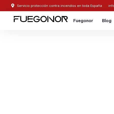
Servicio protección contra incendios en toda España
inf
Fuegonor
Blog
EMPRESA CONTRA INCENDIOS EN AMPOSTA.
Instalación de sistema
protección contra ince
Amposta. Protección c