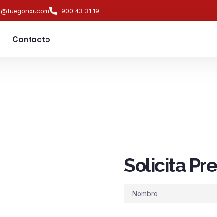
o@fuegonor.com
900 43 31 19
Contacto
Solicita P
s de
ndios en
Nombre
ontra