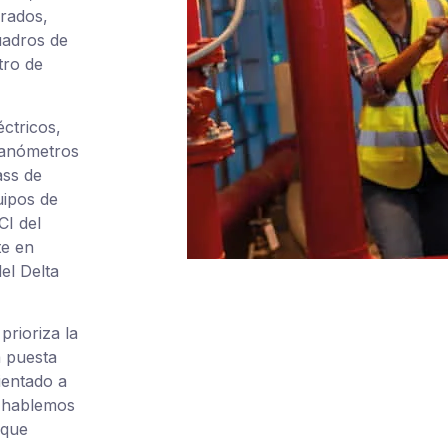
brados,
uadros de
tro de
ctricos,
 manómetros
ass de
uipos de
CI del
te en
el Delta
prioriza la
a puesta
ientado a
, hablemos
 que