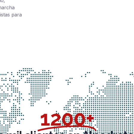
io,
 marcha
istas para
1200+