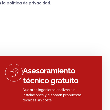
n la
política de privacidad
.
Asesoramiento
técnico gratuito
Nuestros ingenieros analizan tus
instalaciones y elaboran propuestas
técnicas sin coste.