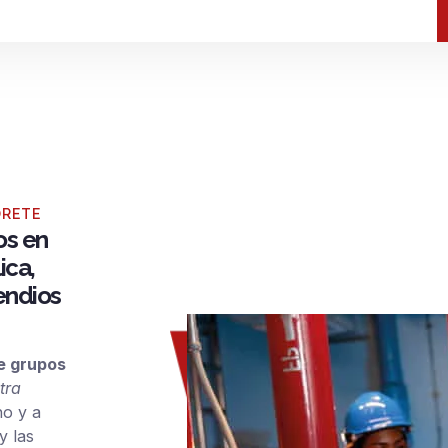
DRETE
os en
ica,
endios
de grupos
tra
no y a
y las