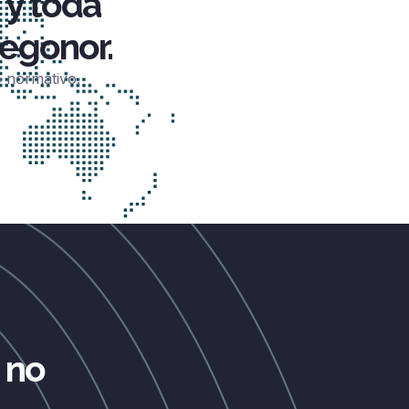
 y toda
egonor.
o normativo.
 no