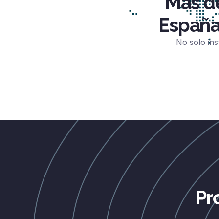
Más de
España
No solo ins
Pr