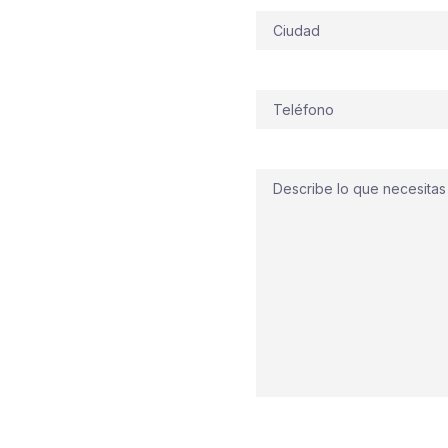
Dirección
nmediata, en Fuegonor
n Alpedrete —con su
naves del polígono—
Teléfono
(Obligatorio)
pedrete
adaptadas al
 Integramos
sistemas PCI
utomáticos
,
grupos de
Comentario
tiva
para máxima
ción y el
mantenimiento
le céntrica o en una
ia. ¿Listos para actuar?
o mañana, con una