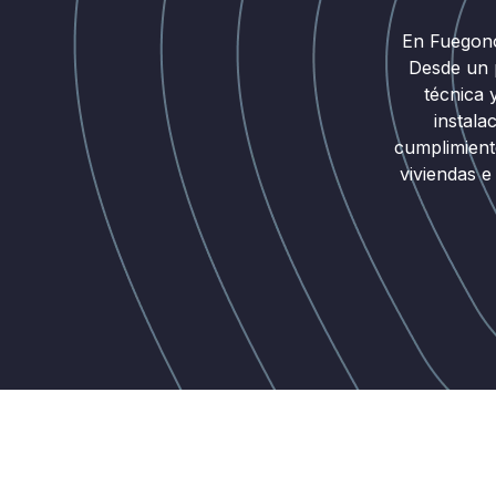
En Fuegono
Desde un p
técnica 
instala
cumplimient
viviendas e