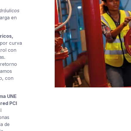
.
dráulicos
carga en
ricos,
por curva
rol con
as.
rretorno
amamos
io, con
ma UNE
 red PCI
l
zonas
la de