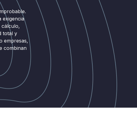
omprobable.
a exigencia
 cálculo,
 total y
do empresas,
que combinan