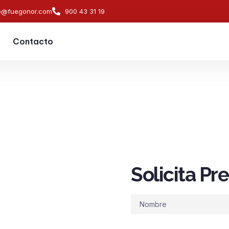
o@fuegonor.com
900 43 31 19
Contacto
Solicita P
s de
ndios en
Nombre
 naves