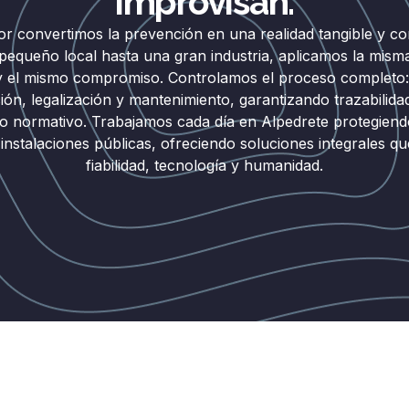
improvisan.
r convertimos la prevención en una realidad tangible y c
equeño local hasta una gran industria, aplicamos la mism
y el mismo compromiso. Controlamos el proceso completo:
ción, legalización y mantenimiento, garantizando trazabilidad
o normativo. Trabajamos cada día en Alpedrete protegien
 instalaciones públicas, ofreciendo soluciones integrales 
fiabilidad, tecnología y humanidad.