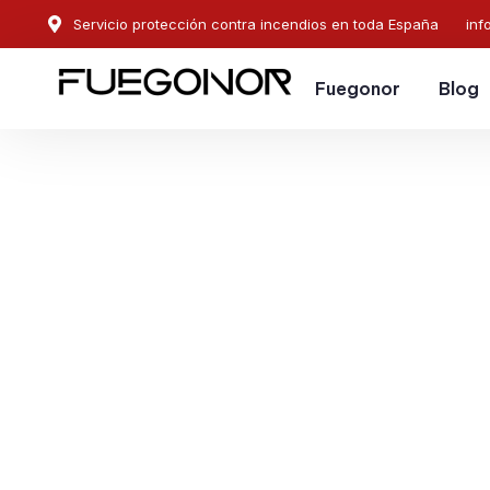
Servicio protección contra incendios en toda España
inf
Fuegonor
Blog
EMPRESA CONTRA INCENDIOS EN ALPEDRETE.
Instalación de sistema
protección contra ince
Alpedrete. Protegemos