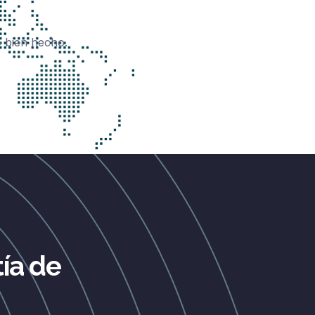
o bien hecho.
ía de