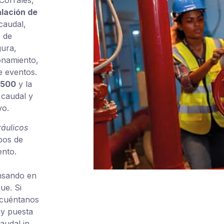
 Corrales,
alación de
caudal,
 de
gura,
ionamiento,
e eventos.
3500
y la
caudal y
vo.
ráulicos
pos de
ento.
nsando en
ue. Si
 cuéntanos
 y puesta
audal in