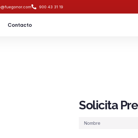
o@fuegonor.com
900 43 31 19
Contacto
Solicita P
s de
ndios en
Nombre
s en