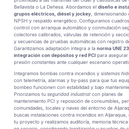
proximidad a las marismas del Odiel y casuísticas de
Bellavista o La Dehesa. Abordamos el
diseño e inst
grupos eléctricos, diésel y jockey
, dimensionando 
NPSH y respaldo energético. Configuramos cuadros
control con arranque automático y conmutación se
colectores calibrados, válvulas de retención y secc
y secuencias de pruebas automáticas con registro d
Garantizamos adaptación íntegra a la
norma UNE 2
integración con depósitos y red PCI
para asegurar 
presión constantes ante cualquier escenario operati
Integramos bombas contra incendios y
sistemas hid
con telemetría, alarmas y by-pass para que tus equi
bombeo funcionen con estabilidad y bajo mantenimi
Priorizamos tu
seguridad industrial
con planes de
mantenimiento PCI y reposición de consumibles, pe
comunidades, locales y naves del entorno de Aljaraq
buscas instalaciones contra incendios en Aljaraque,
tu proyecto y realizamos auditoría, memoria técnica
en servicio, coordinando legalización y pruebas de c