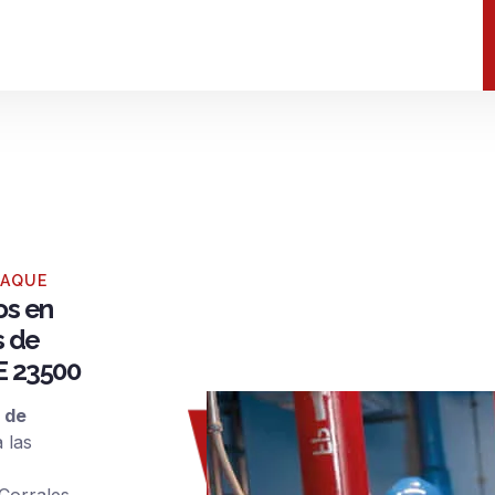
RAQUE
os en
s de
E 23500
 de
 las