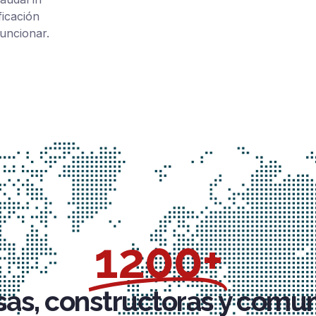
ficación
uncionar.
1200+
as, constructoras y comu