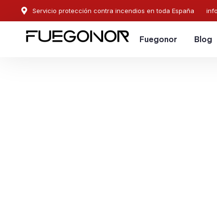
Servicio protección contra incendios en toda España
inf
Fuegonor
Blog
EMPRESA CONTRA INCENDIOS EN ALJARAQUE.
Instalación de sistema
protección contra ince
Aljaraque. Especialista