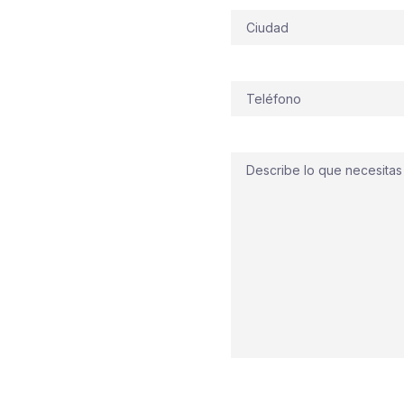
 incendios
Dirección
 azar. Desde
Corrales y
diel, conocemos su
y pequeñas naves, así
Teléfono
(Obligatorio)
onen a prueba cualquier
incendios en Aljaraque
temas PCI
con
detección
Comentario
upos de presión
Cumplimos
normativa
al
todo funcione cuando
 incendios
de tu edificio,
criterio, ajustándonos al