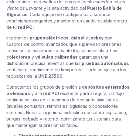
incluso ante los desafíos del entorno local:
humedad salina
,
viento de Levante
y la alta actividad del
Puerto Bahía de
Algeciras
. Cada equipo se configura para soportar
condiciones exigentes y mantener un caudal estable dentro
de tu
red PCI
.
Integramos
grupos eléctricos
,
diésel
y
jockey
con
cuadros de control avanzados que supervisan presiones,
consumos y maniobras mediante lógica automática. Los
colectores
y
válvulas calibradas
garantizan una
distribución precisa, mientras que las
pruebas automáticas
verifican el rendimiento en tiempo real. Todo se ajusta a los
requisitos de la
UNE 23500
.
Conectamos los grupos de presión a
depósitos enterrados
o elevados
y a la
red PCI
existente para asegurar un flujo
continuo incluso en situaciones de demanda simultánea
(muelles portuarios, terminales logísticas o concesiones
internas). Nuestra ingeniería hidráulica considera aspiración,
purgas, cebado y retorno, optimizando tus sistemas para
que mantengan la presión sin fallos.
Diseño técnico específico
para zonas portuarias,