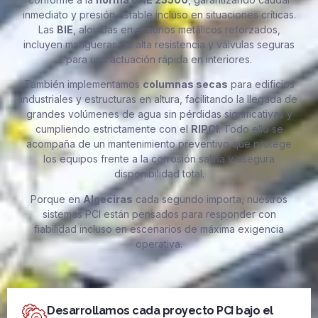
inmediato y presión estable incluso en situaciones críticas.
Las
BIE
, alojadas en armarios metálicos reforzados,
incluyen mangueras de alta resistencia y válvulas seguras
para una actuación rápida en interiores.
También implementamos
columnas secas
para edificios
industriales y estructuras en altura, facilitando la llegada de
grandes volúmenes de agua sin pérdidas significativas y
cumpliendo estrictamente con el
RIPCI
. Todo ello se
acompaña de un mantenimiento preventivo que protege
los equipos frente a la corrosión salina y asegura
disponibilidad total.
Porque en
Algeciras
cada segundo importa, nuestros
sistemas PCI están pensados para responder con
fiabilidad incluso en escenarios de máxima exigencia
operativa.
Desarrollamos cada proyecto PCI bajo el