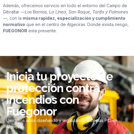
Además, ofrecemos servicio en todo el entorno del Campo de
Gibraltar —
Los Barrios, La Línea, San Roque, Tarifa y Palmones
—, con la
misma rapidez, especialización y cumplimiento
normativo
que en el centro de Algeciras. Donde exista riesgo,
FUEGONOR
está presente.
Inicia tu proyecto de
protección contra
incendios con
Fuegonor
Llevamos años diseñando y legalizando sistemas PCI en
Algeciras.