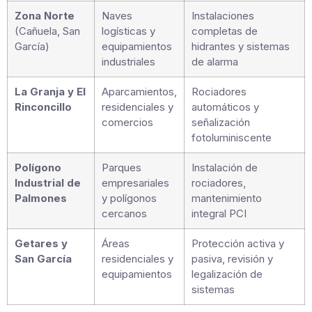
Zona Norte
Naves
Instalaciones
(Cañuela, San
logísticas y
completas de
García)
equipamientos
hidrantes y sistemas
industriales
de alarma
La Granja y El
Aparcamientos,
Rociadores
Rinconcillo
residenciales y
automáticos y
comercios
señalización
fotoluminiscente
Polígono
Parques
Instalación de
Industrial de
empresariales
rociadores,
Palmones
y polígonos
mantenimiento
cercanos
integral PCI
Getares y
Áreas
Protección activa y
San García
residenciales y
pasiva, revisión y
equipamientos
legalización de
sistemas