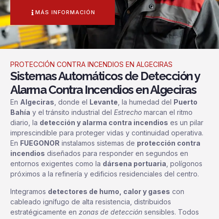
MÁS INFORMACIÓN
PROTECCIÓN CONTRA INCENDIOS EN ALGECIRAS
Sistemas Automáticos de Detección y
Alarma Contra Incendios en Algeciras
En
Algeciras
, donde el
Levante
, la humedad del
Puerto
Bahía
y el tránsito industrial del
Estrecho
marcan el ritmo
diario, la
detección y alarma contra incendios
es un pilar
imprescindible para proteger vidas y continuidad operativa.
En
FUEGONOR
instalamos sistemas de
protección contra
incendios
diseñados para responder en segundos en
entornos exigentes como la
dársena portuaria
, polígonos
próximos a la refinería y edificios residenciales del centro.
Integramos
detectores de humo, calor y gases
con
cableado ignífugo de alta resistencia, distribuidos
estratégicamente en
zonas de detección
sensibles. Todos