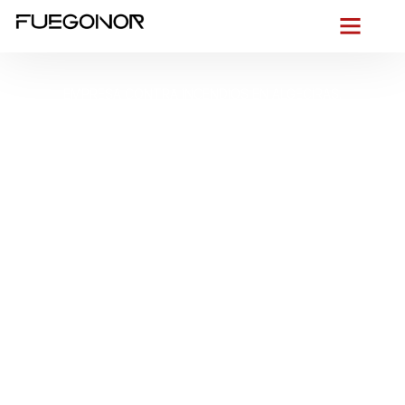
EMPRESA CONTRA INCENDIOS EN ALGECIRAS.
Instalación de
sistemas de
protección contra
incendios en Algeciras.
Control total del fuego
con sistemas
automáticos
En
Fuegonor
entendemos el pulso de
Algeciras
: el
Levante
que azota el Estrecho, la
humedad salina
del
Puerto Bahía de Algeciras, el tráfico pesado en zonas como