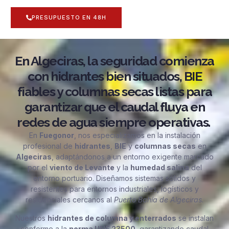
PRESUPUESTO EN 48H
En Algeciras, la seguridad comienza
con hidrantes bien situados, BIE
fiables y columnas secas listas para
garantizar que el caudal fluya en
redes de agua siempre operativas.
En
Fuegonor
, nos especializamos en la instalación
profesional de
hidrantes
,
BIE
y
columnas secas
en
Algeciras
, adaptándonos a un entorno exigente marcado
por el
viento de Levante
y la
humedad salina
del
entorno portuario. Diseñamos sistemas sólidos y
resistentes para entornos industriales, logísticos y
residenciales cercanos al
Puerto Bahía de Algeciras
.
Nuestros
hidrantes de columna y enterrados
se instalan
conforme a la
norma UNE 23500
, garantizando caudal