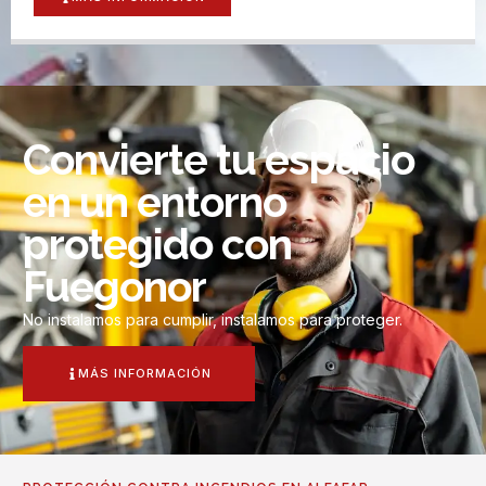
Convierte tu espacio
en un entorno
protegido con
Fuegonor
No instalamos para cumplir, instalamos para proteger.
MÁS INFORMACIÓN