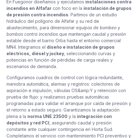
En Fuegonor diseñamos y ejecutamos
instalaciones contra
incendios en Alfafar
con foco en la
instalación de grupos
de presión contra incendios
. Partimos de un estudio
hidráulico del polígono de Alfafar y su red de
abastecimiento, para dimensionar
equipos de bombeo
y
bombas contra incendios
que mantengan caudal y presión
estable desde el barrio Orba hasta el entorno comercial
MN4. Integramos el
diseño e instalación de grupos
eléctricos, diésel y jockey
, seleccionando curvas y
potencias en función de pérdidas de carga reales y
escenarios de demanda.
Configuramos cuadros de control con lógica redundante,
maniobra automática, alarmas y registros: colectores de
aspiración e impulsión, válvulas OS&amp:Y y retención con
prueba de flujo: y realizamos pruebas automáticas
programadas para validar el arranque por caída de presión y
el retorno a estado seguro. Garantizamos la adaptación
plena a la
norma UNE 23500
y la
integración con
depósitos y red PCI
, asegurando caudal y presión
constante ante cualquier contingencia en Horta Sud.
Completamos el servicio con mantenimiento PCI preventivo y