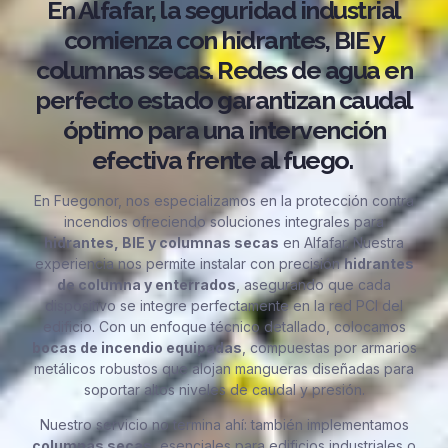
En Alfafar, la seguridad industrial
comienza con hidrantes, BIE y
columnas secas. Redes de agua en
perfecto estado garantizan caudal
óptimo para una intervención
efectiva frente al fuego.
En Fuegonor, nos especializamos en la protección contra
incendios ofreciendo soluciones integrales para
hidrantes, BIE y columnas secas
en Alfafar. Nuestra
experiencia nos permite instalar con precisión
hidrantes
de columna y enterrados
, asegurando que cada
dispositivo se integre perfectamente en la red PCI del
edificio. Con un enfoque técnico detallado, colocamos
bocas de incendio equipadas
, compuestas por armarios
metálicos robustos que alojan mangueras diseñadas para
soportar altos niveles de caudal y presión.
Nuestro servicio no termina ahí: también implementamos
columnas secas
, esenciales para edificios industriales o