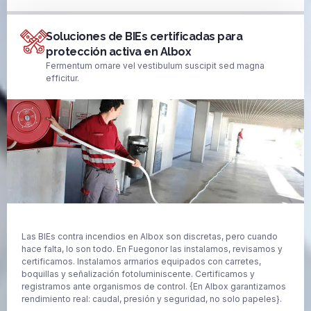
Soluciones de BIEs certificadas para
protección activa en Albox
Fermentum ornare vel vestibulum suscipit sed magna
efficitur.
Las BIEs contra incendios en Albox son discretas, pero cuando
hace falta, lo son todo. En Fuegonor las instalamos, revisamos y
certificamos. Instalamos armarios equipados con carretes,
boquillas y señalización fotoluminiscente. Certificamos y
registramos ante organismos de control. {En Albox garantizamos
rendimiento real: caudal, presión y seguridad, no solo papeles}.