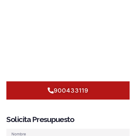
centro, naves en los polígonos y urbanizaciones abiertas al
clima
semiárido y ventoso
. Por eso diseñamos
instalaciones
contra incendios en Albox
adaptadas a cada tipología:
sistemas PCI
con
detección y alarma
inteligente,
rociadores automáticos
,
grupos de presión
estables,
hidrantes
accesibles y
BIE
listas para actuar. Cumplimos
normativa
al detalle y priorizamos la
seguridad contra
incendios
con un
mantenimiento
preventivo que no se
detiene. Si gestionas un bloque céntrico, un taller industrial o
una nave agrícola, estamos preparados para intervenir hoy.
Pongamos en marcha tu plan de prevención
y
garanticemos una respuesta inmediata, eficaz y sin excusas.
900433119
Solicita Presupuesto
Nombre