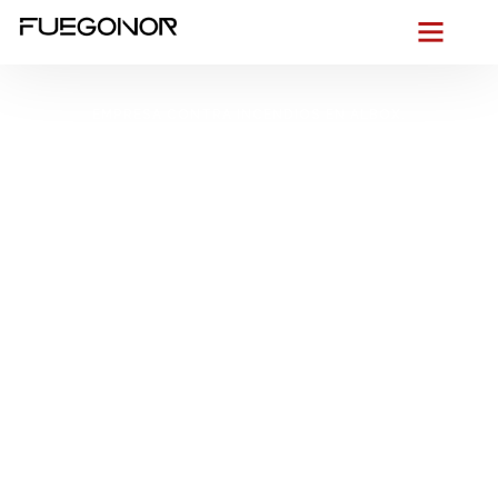
EMPRESA CONTRA INCENDIOS EN ALBOX.
Instalación de
sistemas de
protección contra
incendios en Albox.
Profesionales
combatiendo el fuego
para empresas
Desde el corazón del Valle del Almanzora
, damos un paso
al frente:
proteger tu edificio en Albox no admite demoras
.
Conocemos su
entorno urbano mixto
, calles estrechas del