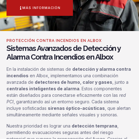
MÁS INFORMACIÓN
PROTECCIÓN CONTRA INCENDIOS EN ALBOX
Sistemas Avanzados de Detección y
Alarma Contra Incendios en Albox
En la instalación de sistemas de
detección y alarma contra
incendios
en Albox, implementamos una combinación
avanzada de
detectores de humo, calor y gases
, junto a
centrales inteligentes de alarma
. Estos componentes
están diseñados para conectarse eficazmente con las
red
PCI
, garantizando así un entorno seguro. Cada sistema
incluye sofisticadas
sirenas óptico-acústicas
, que alertan
simultáneamente mediante señales visuales y sonoras.
Nuestra prioridad es lograr una
detección temprana
,
permitiendo evacuaciones seguras antes del riesgo
potencial que supone la propagación del fuego. Gracias al