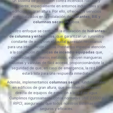
un sistema de protección contra incendios robusto y
eficiente, especialmente en entornos industriales y
edificios de gran altura. Por ello, ofrecemos servicios
especializados en la instalación de
hidrantes, BIE y
columnas secas
en Albox.
Nuestro enfoque se centra en la instalación de
hidrantes
de columna y enterrados
, que garantizan un suministro
constante de agua con el caudal y presión necesarios
para una intervención rápida. Prestamos especial atención
a la colocación de
bocas de incendio equipadas
que,
contenidas en armarios metálicos, incluyen mangueras
robustas y válvulas de fácil acceso, proporcionándote la
seguridad de que, en caso de emergencia, la red PCI
estará lista para una respuesta inmediata.
Además, implementamos
columnas secas
, fundamentales
en edificios de gran altura, que permiten la conexión
directa de equipos de extinción a la red de agua.
Cumplimos rigurosamente con la normativa
UNE 23500
y
RIPCI
, asegurando que todos nuestros sistemas son
seguros y eficaces.