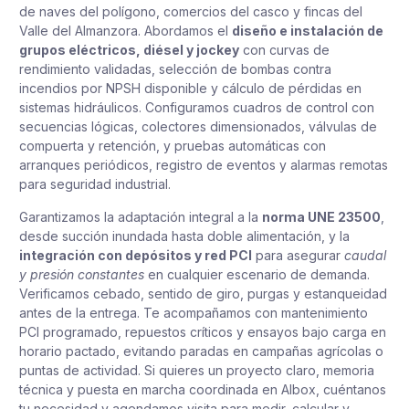
de naves del polígono, comercios del casco y fincas del
Valle del Almanzora. Abordamos el
diseño e instalación de
grupos eléctricos, diésel y jockey
con curvas de
rendimiento validadas, selección de bombas contra
incendios por NPSH disponible y cálculo de pérdidas en
sistemas hidráulicos. Configuramos cuadros de control con
secuencias lógicas, colectores dimensionados, válvulas de
compuerta y retención, y pruebas automáticas con
arranques periódicos, registro de eventos y alarmas remotas
para seguridad industrial.
Garantizamos la adaptación integral a la
norma UNE 23500
,
desde succión inundada hasta doble alimentación, y la
integración con depósitos y red PCI
para asegurar
caudal
y presión constantes
en cualquier escenario de demanda.
Verificamos cebado, sentido de giro, purgas y estanqueidad
antes de la entrega. Te acompañamos con mantenimiento
PCI programado, repuestos críticos y ensayos bajo carga en
horario pactado, evitando paradas en campañas agrícolas o
puntas de actividad. Si quieres un proyecto claro, memoria
técnica y puesta en marcha coordinada en Albox, cuéntanos
tu necesidad y agendamos visita para medir, calcular y