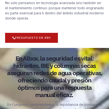
No solo pensamos en tecnología avanzada sino también en
el mantenimiento continuo: porque mantener todo engranado
es parte esencial para ti dentro del ámbito industrial moderno
donde operas.
PRESUPUESTO EN 48H
En Albox, la seguridad es vital:
hidrantes, BIE y columnas secas
aseguran redes de agua operativas,
ofreciendo caudal y presión
óptimos para una respuesta
manual eficaz.
En Fuegonor, comprendemos la importancia de contar con