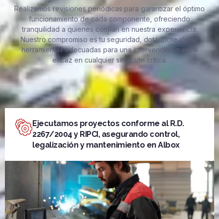
Realizamos revisiones periódicas para garantizar el óptimo
funcionamiento de cada componente, ofreciendo
tranquilidad a quienes confían en nuestra experiencia.
Nuestro compromiso es tu seguridad, dotándote de las
herramientas adecuadas para una intervención manual
eficaz en cualquier situación crítica.
Ejecutamos proyectos conforme al R.D.
2267/2004 y RIPCI, asegurando control,
legalización y mantenimiento en Albox