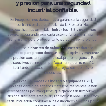
y presión para una seguridad
industrial confiable.
En Fuegonor, nos dedicamos a garantizar la seguridad
contra incendios en Aguilar de la Frontera. Nos
especializamos en instalar
hidrantes, BIE y columnas
secas
, asegurando que cada sistema funcione al máximo
rendimiento para proteger tanto personas como bienes.
Nuestros
hidrantes de columna y enterrados
son
diseñados para proporcionar un caudal óptimo y mantener
una presión constante durante cualquier emergencia. Estos
dispositivos se integran perfectamente con tu red PCI,
facilitando el acceso rápido al agua cuando más lo
necesitas.
A su vez, las
bocas de incendio equipadas (BIE)
,
alojadas dentro de armarios metálicos resistentes, están
acompañadas por mangueras que garantizan flexibilidad y
alcance suficiente ante cualquier eventualidad. Diseñamos
cada instalación conforme a los estándares exigidos por la
normativa
UNE 23500
.