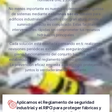
No menos importante es nuestra implementación rigurosa
de sistemas mediante
columnas secas
. Ideales para
edificios industriales o aquellos con gran altura donde el
suministro directo es complicado. Estas facilitan
intervenciones rápidas sin comprometer tus recursos
hidráulicos principales.
Cada solución está diseñada pensando en ti: realizamos
revisiones periódicas exhaustivas asegurándonos así del
pleno funcionamiento del conjunto bajo las pautas
establecidas por el reglamento técnico-industrial (
RIPCI
).
La prevención eficaz empieza aquí contigo: protejamos
juntos lo verdaderamente importante.
Aplicamos el Reglamento de seguridad
industrial y el RIPCI para proteger fábricas y