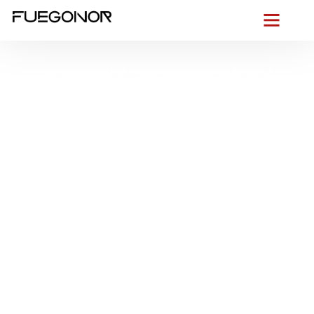
EMPRESA CONTRA INCENDIOS EN AGUILAR DE LA
FRONTERA.
Instalación de
sistemas de
protección contra
incendios en Aguilar
de la Frontera.
Seguridad y fiabilidad
en cada instalación
Desde la
Plaza Ochavada
hasta las naves del polígono y las
bodegas de Montilla-Moriles, sabemos lo que exige Aguilar: