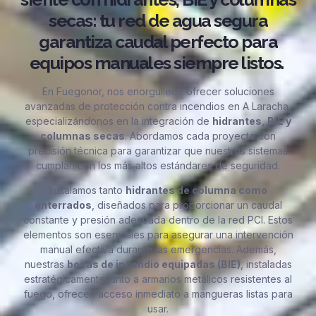
secas: tu red de agua segura
garantiza caudal perfecto para
equipos manuales siempre listos.
En Fuegonor, nos enorgullece ofrecer soluciones
avanzadas de protección contra incendios en A Laracha,
especializándonos en la integración de
hidrantes, BIE y
columnas secas
. Abordamos cada proyecto con
precisión técnica para garantizar que nuestros sistemas
cumplan con los más altos estándares de seguridad.
Instalamos tanto
hidrantes de columna como
enterrados
, diseñados para proporcionar un caudal
constante y presión adecuada dentro de la red PCI. Estos
elementos son esenciales para asegurar una intervención
manual efectiva durante las emergencias. Además,
nuestras
bocas de incendio equipadas (BIE)
, instaladas
estratégicamente junto a armarios metálicos resistentes al
fuego, ofrecen acceso inmediato a mangueras listas para
usar.