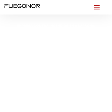
EMPRESA CONTRA INCENDIOS EN A LARACHA.
Instalación de
sistemas de
protección contra
incendios en A
Laracha.
Asesoramiento técnico
en protección contra
incendios
Desde hoy, pongamos nuestro edificio a salvo
en A