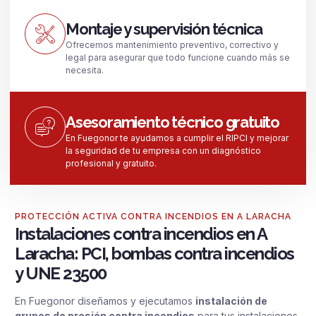
Montaje y supervisión técnica
Ofrecemos mantenimiento preventivo, correctivo y
legal para asegurar que todo funcione cuando más se
necesita.
Asesoramiento técnico gratuito
En Fuegonor te ayudamos a cumplir el RIPCI y mejorar
la seguridad de tu empresa con un diagnóstico
profesional y gratuito.
PROTECCIÓN ACTIVA CONTRA INCENDIOS EN A LARACHA
Instalaciones contra incendios en A
Laracha: PCI, bombas contra incendios
y UNE 23500
En Fuegonor diseñamos y ejecutamos
instalación de
grupos de presión contra incendios
para tus instalaciones