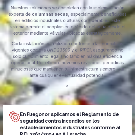
Nuestras soluciones se completan con la implementación
experta de
columnas secas
, especialmente beneficiosas
en edificios industriales o alturas considerables. Este
sistema permite el acoplamiento rápido del agua desde el
exterior mediante válvulas ubicadas estratégicamente.
Cada instalación es realizada conforme a las normativas
vigentes como la
UNE 23500
y el
RIPCI
, asegurando no
solo cumplimiento legal sino también máxima eficiencia
operacional. Por ello promovemos revisiones periódicas
minuciosas que mantienen tu infraestructura siempre lista
ante cualquier eventualidad potencial.
<
En Fuegonor aplicamos el Reglamento de
seguridad contra incendios en los
establecimientos industriales conforme al
R.D. 2267/2004 en A Laracha