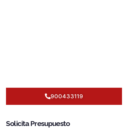
Laracha: lo hacemos con cabeza, rapidez y rigor.
Conocemos el
clima atlántico húmedo
, el salitre de Caión,
las nieblas y el ajetreo de naves y talleres del entorno
urbano e industrial. Por eso diseñamos
instalaciones
contra incendios en A Laracha
que combinan
sistemas PCI
con
detección y alarma
de alta fiabilidad,
rociadores
automáticos
,
grupos de presión
dimensionados,
hidrantes
estratégicos y
BIE
siempre operativas. Cumplimos
normativa
al detalle y planificamos
mantenimiento
preventivo para
que la
seguridad contra incendios
no dependa del azar. ¿Tu
edificio es residencial de media altura, una nave cercana a
Caión o un local en el centro? Actuamos ya, con soluciones a
medida y respuesta inmediata que protegen lo que importa,
sin excusas.
900433119
Solicita Presupuesto