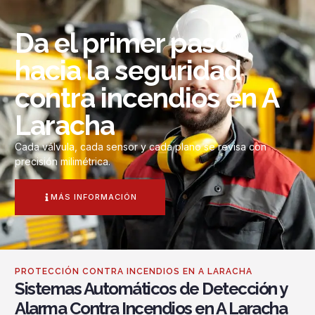
Da el primer paso
hacia la seguridad
contra incendios en A
Laracha
Cada válvula, cada sensor y cada plano se revisa con
precisión milimétrica.
MÁS INFORMACIÓN
PROTECCIÓN CONTRA INCENDIOS EN A LARACHA
Sistemas Automáticos de Detección y
Alarma Contra Incendios en A Laracha